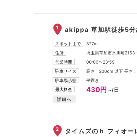
1
akippa 草加駅徒歩5
スポットまで
327m
住所
埼玉県草加市氷川町2153-
営業時間
00:00〜23:59
駐車サイズ
高さ：200cm 以下 長さ：
駐車場形態
平置き
430円
最大料金
~/日
詳細へ
2
タイムズのｂ フィオー