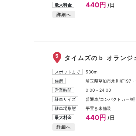
440円
最大料金
/日
詳細へ
5
タイムズのｂ オランジ
スポットまで
530m
住所
埼玉県草加市氷川町197・1
営業時間
0:00～24:00
駐車サイズ
普通車/コンパクトカー/軽自
駐車場形態
平置き未舗装
440円
最大料金
/日
詳細へ