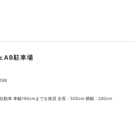
ェAB駐車場
98
動車 車幅190cmまでを推奨 全長：500cm 横幅：240cm