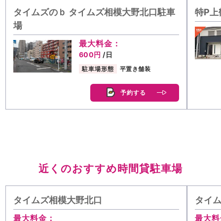
タイムズのｂ タイムズ相模大野北口駐車
特P上
場
最大料金：
600円
/日
駐車場形態
平置き舗装
予約する
近くのおすすめ時間貸駐車場
タイムズ相模大野北口
タイ
最大料金：
最大料