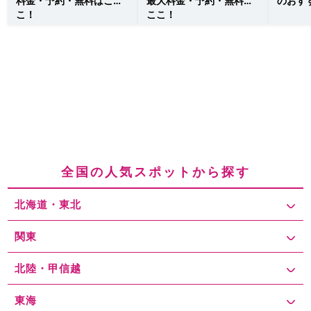
料金・予約・無料はこ
最大料金・予約・無料は
のおす
こ！
ここ！
全国の人気スポットから探す
北海道・東北
関東
北陸・甲信越
東海