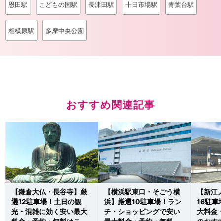
恩田駅
こどもの国駅
長津田駅
十日市場駅
青葉台駅
相模原駅
多摩中央公園
おすすめ関連記事
【鎌倉大仏・長谷寺】厳
【横浜駅東口・そごう横
【新江
選12駐車場！土日の観
浜】厳選10駐車場！ラン
16駐
光・混雑に効く安い最大
チ・ショッピングで安い
大料金