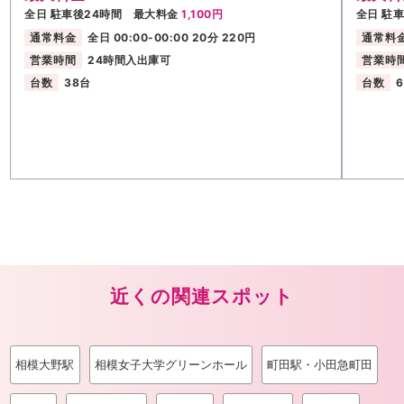
全日 駐車後24時間 最大料金
1,100円
全日 駐
通常料金
全日 00:00-00:00 20分 220円
通常料
営業時間
24時間入出庫可
営業時
台数
38台
台数
近くの関連スポット
相模大野駅
相模女子大学グリーンホール
町田駅・小田急町田