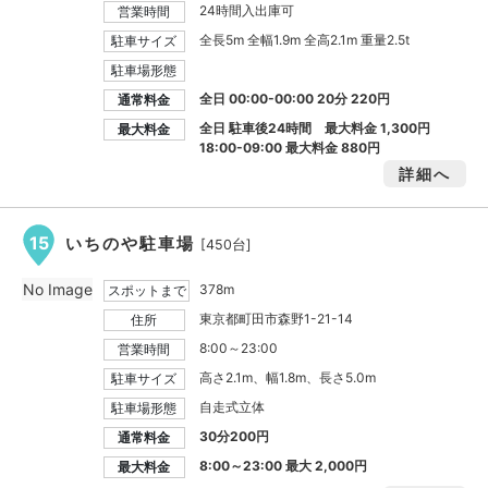
24時間入出庫可
営業時間
全長5m 全幅1.9m 全高2.1m 重量2.5t
駐車サイズ
駐車場形態
全日 00:00-00:00 20分 220円
通常料金
全日 駐車後24時間 最大料金
1,300円
最大料金
18:00-09:00 最大料金
880円
詳細へ
15
いちのや駐車場
[450台]
No Image
378m
スポットまで
東京都町田市森野1-21-14
住所
8:00～23:00
営業時間
高さ2.1m、幅1.8m、長さ5.0m
駐車サイズ
自走式立体
駐車場形態
30分200円
通常料金
8:00～23:00 最大
2,000円
最大料金