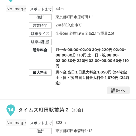
No Image
44m
スポットまで
東京都町田市原町田1-1
住所
24時間入出庫可
営業時間
全長5m 全幅1.9m 全高2.1m 重量2.5t
駐車サイズ
駐車場形態
月〜金 08:00-02:00 30分 220円 02:00-
通常料金
08:00 60分 110円 土・日・祝 08:00-
02:00 30分 220円 02:00-08:00 60分 110
円
月〜金 当日１日最大料金
1,650円
(24時迄)
最大料金
土・日・祝 当日１日最大料金
1,870円
(24時
迄)
詳細へ
14
タイムズ町田駅前第２
[33台]
No Image
323m
スポットまで
東京都町田市森野1-12
住所