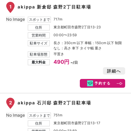
1
akippa 新倉邸 森野2丁目駐車場
No Image
717m
スポットまで
東京都町田市森野2丁目13-23
住所
00:00〜23:59
営業時間
長さ：350cm 以下 車幅：150cm 以下 制限
駐車サイズ
なし：高さ 車下 タイヤ幅 重さ
平置き
駐車場形態
490円
最大料金
~/日
詳細へ
予約する
2
akippa 石川邸 森野2丁目駐車場
No Image
751m
スポットまで
東京都町田市森野2丁目13-17
住所
00:00〜23:59