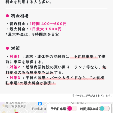
料金を利用する人も多い。
●
料金相場
・普通料金：
1時間 400〜600円
・最大料金：
1日最大 1,500円
*最大料金は、8時間超を目安
●
対策
・
対策1
：
週末・連休等の混雑時は
「
予約駐車場」
で事
前に車室を確保する。
・
対策2
：
近隣商業施設の買い回り・ランチ等なら、
無
料割引のある駐車場
を活用
する
。
・
対策3
：
平日の
通勤・パーク＆ライドなら、
”大規模
駐車場”の最大料金が割安！
本ページにはPRが含まれています。
予約駐車場
時間貸駐車場