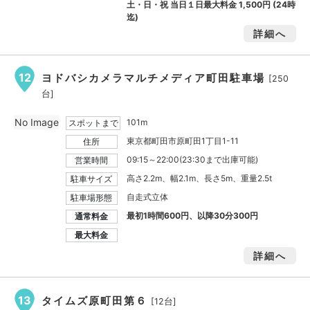
土・日・祝 当日１日最大料金
1,500円
(24時
迄)
詳細へ
12
ヨドバシカメラマルチメディア町田駐車場
[250
台]
No Image
101m
スポットまで
東京都町田市原町田1丁目1-11
住所
09:15～22:00(23:30まで出庫可能)
営業時間
高さ2.2m、幅2.1m、長さ5m、重量2.5t
駐車サイズ
自走式立体
駐車場形態
最初1時間600円、以降30分300円
通常料金
最大料金
詳細へ
13
タイムズ原町田第６
[12台]