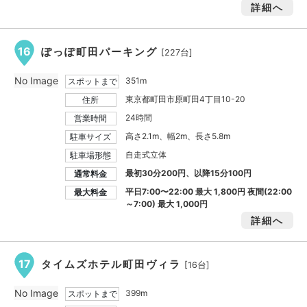
詳細へ
16
ぽっぽ町田パーキング
[227台]
No Image
351m
スポットまで
東京都町田市原町田4丁目10-20
住所
24時間
営業時間
高さ2.1m、幅2m、長さ5.8m
駐車サイズ
自走式立体
駐車場形態
最初30分200円、以降15分100円
通常料金
平日7:00〜22:00 最大
1,800円
夜間(22:00
最大料金
～7:00) 最大
1,000円
詳細へ
17
タイムズホテル町田ヴィラ
[16台]
No Image
399m
スポットまで