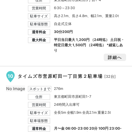
住所
6:30～23:30
営業時間
高さ2.1m、長さ4.8m、幅2.1m、重量2.0t
駐車サイズ
自走式立体
駐車場形態
30分200円
通常料金
平日当日最大
1,200円
（24時迄） 土日祝・
最大料金
特定日最大
1,500円
（24時迄） *繰返しあ
り
詳細へ
10
タイムズ市営原町田一丁目第２駐車場
[32台]
No Image
276m
スポットまで
東京都町田市原町田1-7
住所
24時間入出庫可
営業時間
全長5m 全幅1.9m 全高2.1m 重量2.5t
駐車サイズ
駐車場形態
月〜金 06:00-23:00 20分 100円 23:00-
通常料金