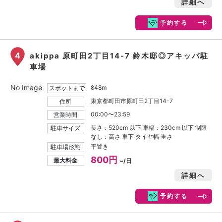
詳細へ
予約する
4
akippa 原町田2丁目14-7 鈴木邸◎アキッパ駐
車場
No Image
848m
スポットまで
東京都町田市原町田2丁目14-7
住所
00:00〜23:59
営業時間
長さ：520cm 以下 車幅：230cm 以下 制限
駐車サイズ
なし：高さ 車下 タイヤ幅 重さ
平置き
駐車場形態
800円
最大料金
~/日
詳細へ
予約する