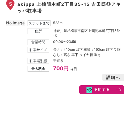
5
akippa 上鶴間本町2丁目35-15 吉田邸◎アキ
ッパ駐車場
No Image
523m
スポットまで
神奈川県相模原市南区上鶴間本町2丁目35-
住所
15
00:00〜23:59
営業時間
長さ：410cm 以下 車幅：190cm 以下 制限
駐車サイズ
なし：高さ 車下 タイヤ幅 重さ
平置き
駐車場形態
700円
最大料金
~/日
詳細へ
予約する