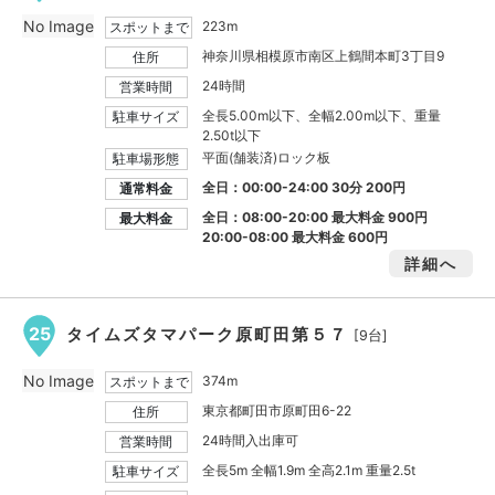
No Image
223m
スポットまで
神奈川県相模原市南区上鶴間本町3丁目9
住所
24時間
営業時間
全長5.00m以下、全幅2.00m以下、重量
駐車サイズ
2.50t以下
平面(舗装済)ロック板
駐車場形態
全日：00:00-24:00 30分 200円
通常料金
全日：08:00-20:00 最大料金
900円
最大料金
20:00-08:00 最大料金
600円
詳細へ
25
タイムズタマパーク原町田第５７
[9台]
No Image
374m
スポットまで
東京都町田市原町田6-22
住所
24時間入出庫可
営業時間
全長5m 全幅1.9m 全高2.1m 重量2.5t
駐車サイズ