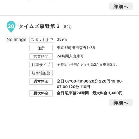
詳細へ
20
タイムズ森野第３
[8台]
No Image
389m
スポットまで
東京都町田市森野1-38
住所
24時間入出庫可
営業時間
全長5m 全幅1.9m 全高2.1m 重量2.5t
駐車サイズ
駐車場形態
全日 07:00-19:00 20分 220円 19:00-
通常料金
07:00 120分 110円
全日 駐車後24時間 最大料金
1,400円
最大料金
詳細へ