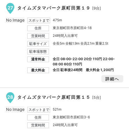
27
タイムズタマパーク原町田第１９
[9台]
No Image
475m
スポットまで
東京都町田市原町田4-18
住所
24時間入出庫可
営業時間
全長5m 全幅1.9m 全高2.1m 重量2.5t
駐車サイズ
駐車場形態
全日 08:00-22:00 20分 110円 22:00-
通常料金
08:00 60分 110円
全日 駐車後24時間 最大料金
1,200円
最大料金
詳細へ
28
タイムズタマパーク原町田第１５
[5台]
No Image
521m
スポットまで
東京都町田市原町田3-6
住所
24時間入出庫可
営業時間