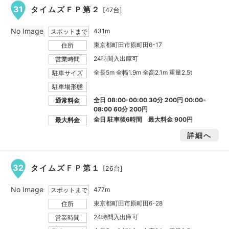
31
タイムズＦＰ第２
[47台]
No Image
431m
スポットまで
東京都町田市原町田6-17
住所
24時間入出庫可
営業時間
全長5m 全幅1.9m 全高2.1m 重量2.5t
駐車サイズ
駐車場形態
全日 08:00-00:00 30分 200円 00:00-
通常料金
08:00 60分 200円
全日 駐車後6時間 最大料金
900円
最大料金
詳細へ
32
タイムズＦＰ第１
[26台]
No Image
477m
スポットまで
東京都町田市原町田6-28
住所
24時間入出庫可
営業時間