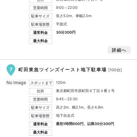
9:00～22:00
営業時間
長さ5.0m、車幅2.0m
駐車サイズ
平面式
駐車場形態
30分300円
通常料金
最大料金
詳細へ
7
町田東急ツインズイースト地下駐車場
[100台]
No Image
120m
スポットまで
東京都町田市原町田６丁目４番１号
住所
9:45～23:30
営業時間
高さ2m、幅2.1m、長さ4.8m
駐車サイズ
地下自走式
駐車場形態
最初1時間600円、以降30分300円
通常料金
最大料金