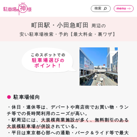
検索
menu
町田駅・小田急町田
周辺の
安い駐車場検索・予約【最大料金・裏ワザ】
●
駐車場傾向
・休日・連休等は、
デパートや商店街でお買い物・ラン
チ等での
長時間利用のニーズが高い。
・駅周辺には、
大規模商業施設が多く、無
料割引のある
大規模駐車場が併設
されている。
・平日は東京都心部への通勤・パーク＆ライド等で最大