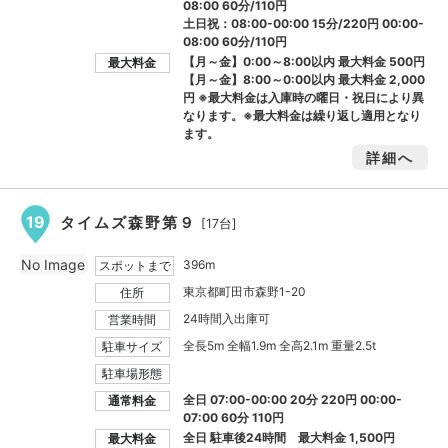
08:00 60分/110円
土日祝：08:00-00:00 15分/220円 00:00-
08:00 60分/110円
【月～金】0:00～8:00以内 最大料金
500円
最大料金
【月～金】8:00～0:00以内 最大料金
2,000
円
※最大料金は入庫時の曜日・祝日により異
なります。※最大料金は繰り返し適用となり
ます。
詳細へ
19
タイムズ森野第９
[17台]
No Image
396m
スポットまで
東京都町田市森野1-20
住所
24時間入出庫可
営業時間
全長5m 全幅1.9m 全高2.1m 重量2.5t
駐車サイズ
駐車場形態
全日 07:00-00:00 20分 220円 00:00-
通常料金
07:00 60分 110円
全日 駐車後24時間 最大料金
1,500円
最大料金