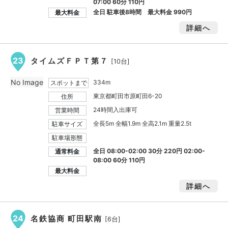
07:00 60分 110円
全日 駐車後8時間 最大料金
990円
最大料金
詳細へ
23
タイムズＦＰＴ第７
[10台]
No Image
334m
スポットまで
東京都町田市原町田6-20
住所
24時間入出庫可
営業時間
全長5m 全幅1.9m 全高2.1m 重量2.5t
駐車サイズ
駐車場形態
全日 08:00-02:00 30分 220円 02:00-
通常料金
08:00 60分 110円
最大料金
詳細へ
24
名鉄協商 町田駅南
[6台]