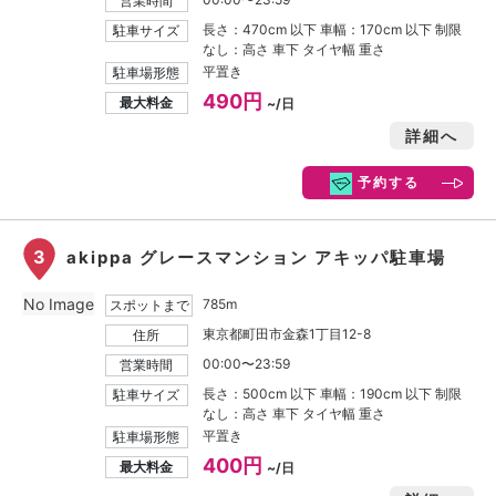
営業時間
長さ：470cm 以下 車幅：170cm 以下 制限
駐車サイズ
なし：高さ 車下 タイヤ幅 重さ
平置き
駐車場形態
490円
最大料金
~/日
詳細へ
予約する
3
akippa グレースマンション アキッパ駐車場
No Image
785m
スポットまで
東京都町田市金森1丁目12-8
住所
00:00〜23:59
営業時間
長さ：500cm 以下 車幅：190cm 以下 制限
駐車サイズ
なし：高さ 車下 タイヤ幅 重さ
平置き
駐車場形態
400円
最大料金
~/日