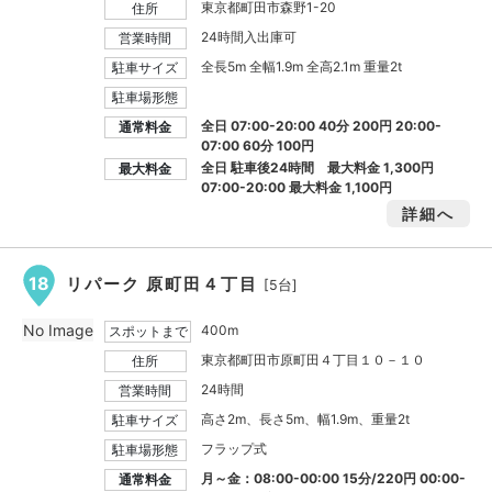
東京都町田市森野1-20
住所
24時間入出庫可
営業時間
全長5m 全幅1.9m 全高2.1m 重量2t
駐車サイズ
駐車場形態
全日 07:00-20:00 40分 200円 20:00-
通常料金
07:00 60分 100円
全日 駐車後24時間 最大料金
1,300円
最大料金
07:00-20:00 最大料金
1,100円
詳細へ
18
リパーク 原町田４丁目
[5台]
No Image
400m
スポットまで
東京都町田市原町田４丁目１０－１０
住所
24時間
営業時間
高さ2m、長さ5m、幅1.9m、重量2t
駐車サイズ
フラップ式
駐車場形態
月～金：08:00-00:00 15分/220円 00:00-
通常料金