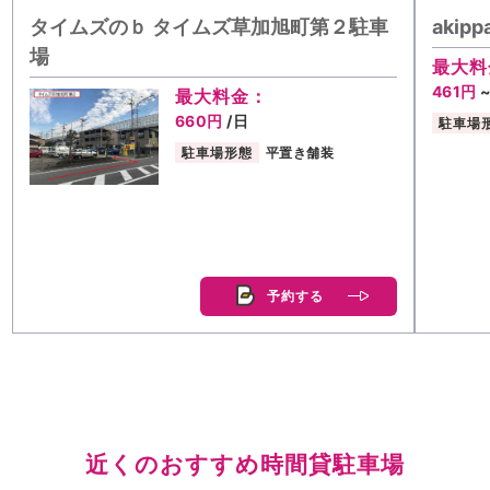
タイムズのｂ タイムズ草加旭町第２駐車
aki
場
最大料
461円
最大料金：
660円
/日
駐車場
駐車場形態
平置き舗装
予約する
近くのおすすめ時間貸駐車場