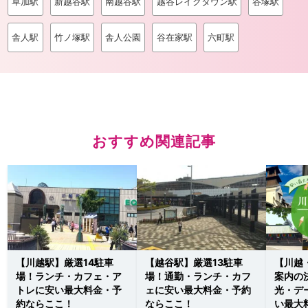
草加駅
新越谷駅
南越谷駅
越谷レイクタウン駅
谷塚駅
舎人駅
竹ノ塚駅
舎人公園
谷在家駅
六町駅
おすすめ関連記事
【川越駅】厳選14駐車
【越谷駅】厳選13駐車
【川越
場！ランチ・カフェ・ア
場！通勤・ランチ・カフ
案内の
トレに安い最大料金・予
ェに安い最大料金・予約
光・デ
約ならここ！
ならここ！
い最大