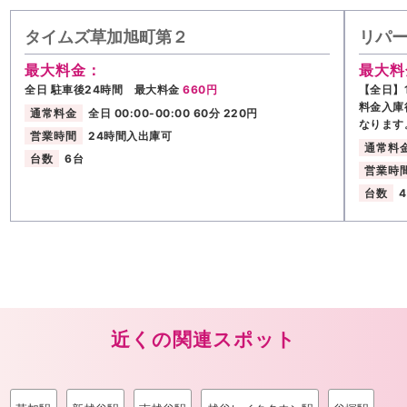
タイムズ草加旭町第２
リパー
最大料金：
最大料
全日 駐車後24時間 最大料金
660円
【全日】1
料金入庫
通常料金
全日 00:00-00:00 60分 220円
なります
営業時間
24時間入出庫可
通常料
台数
6台
営業時
台数
近くの関連スポット