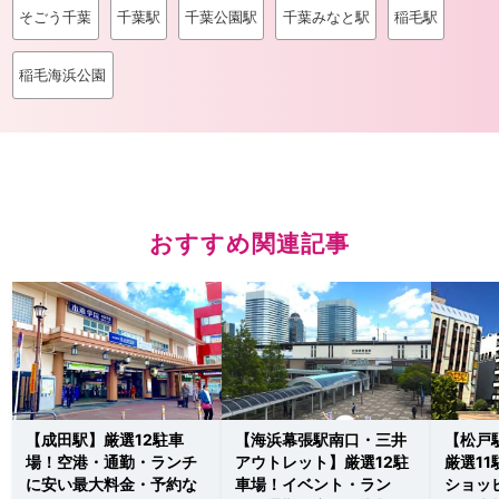
そごう千葉
千葉駅
千葉公園駅
千葉みなと駅
稲毛駅
稲毛海浜公園
おすすめ関連記事
【成田駅】厳選12駐車
【海浜幕張駅南口・三井
【松戸
場！空港・通勤・ランチ
アウトレット】厳選12駐
厳選1
に安い最大料金・予約な
車場！イベント・ラン
ショッ