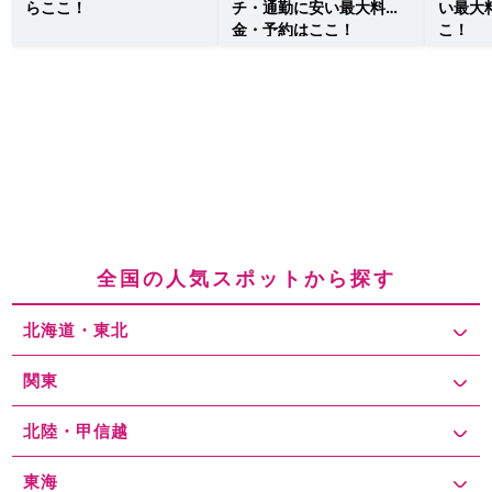
らここ！
チ・通勤に安い最大料
い最大
金・予約はここ！
こ！
全国の人気スポットから探す
北海道・東北
関東
北陸・甲信越
東海