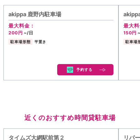
akippa 鹿野内駐車場
aki
最大料金：
最大料
200円
~/日
150円
駐車場形態
平置き
駐車場
予約する
近くのおすすめ時間貸駐車場
タイムズ大網駅前第２
リパー