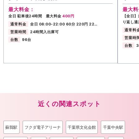
最大料金：
最大料
全日 駐車後24時間 最大料金
400円
【全日】
り返し適
通常料金
全日 08:00-22:00 60分 220円 22…
通常料
営業時間
24時間入出庫可
営業時
台数
96台
台数
近くの関連スポット
蘇我駅
フクダ電子アリーナ
千葉県文化会館
千葉中央駅