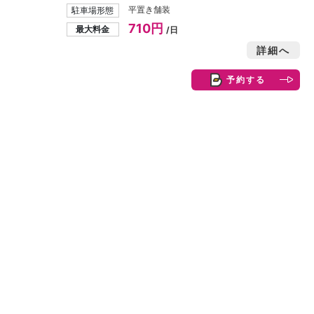
平置き舗装
駐車場形態
710円
最大料金
/日
詳細へ
予約する