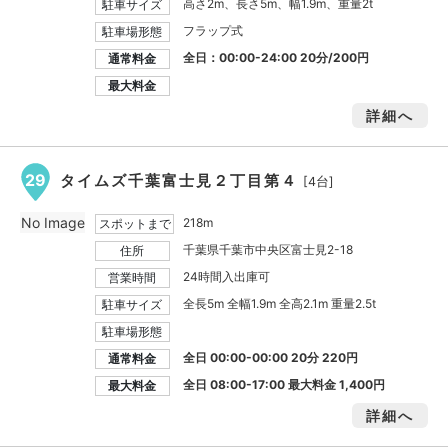
高さ2m、長さ5m、幅1.9m、重量2t
駐車サイズ
フラップ式
駐車場形態
全日：00:00-24:00 20分/200円
通常料金
最大料金
詳細へ
29
タイムズ千葉富士見２丁目第４
[4台]
No Image
218m
スポットまで
千葉県千葉市中央区富士見2-18
住所
24時間入出庫可
営業時間
全長5m 全幅1.9m 全高2.1m 重量2.5t
駐車サイズ
駐車場形態
全日 00:00-00:00 20分 220円
通常料金
全日 08:00-17:00 最大料金
1,400円
最大料金
詳細へ