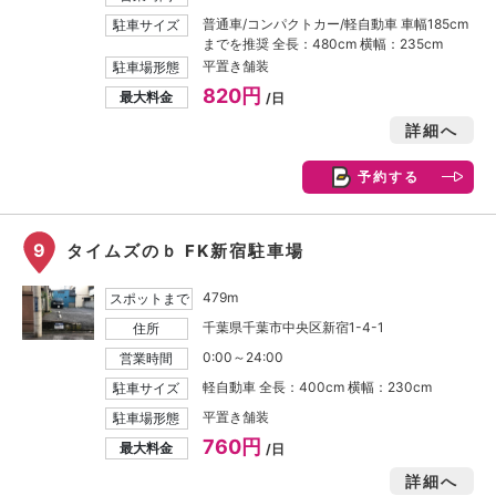
普通車/コンパクトカー/軽自動車 車幅185cm
駐車サイズ
までを推奨 全長：480cm 横幅：235cm
平置き舗装
駐車場形態
820円
最大料金
/日
詳細へ
予約する
9
タイムズのｂ FK新宿駐車場
479m
スポットまで
千葉県千葉市中央区新宿1-4-1
住所
0:00～24:00
営業時間
軽自動車 全長：400cm 横幅：230cm
駐車サイズ
平置き舗装
駐車場形態
760円
最大料金
/日
詳細へ