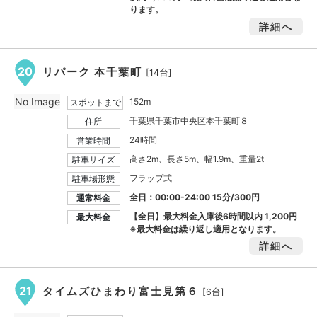
ります。
詳細へ
20
リパーク 本千葉町
[14台]
No Image
152m
スポットまで
千葉県千葉市中央区本千葉町８
住所
24時間
営業時間
高さ2m、長さ5m、幅1.9m、重量2t
駐車サイズ
フラップ式
駐車場形態
全日：00:00-24:00 15分/300円
通常料金
【全日】最大料金入庫後6時間以内
1,200円
最大料金
※最大料金は繰り返し適用となります。
詳細へ
21
タイムズひまわり富士見第６
[6台]