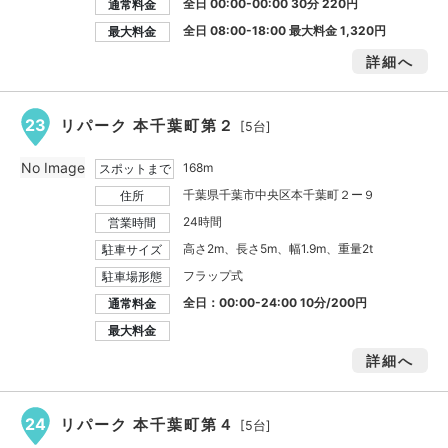
全日 00:00-00:00 30分 220円
通常料金
全日 08:00-18:00 最大料金
1,320円
最大料金
詳細へ
23
リパーク 本千葉町第２
[5台]
No Image
168m
スポットまで
千葉県千葉市中央区本千葉町２ー９
住所
24時間
営業時間
高さ2m、長さ5m、幅1.9m、重量2t
駐車サイズ
フラップ式
駐車場形態
全日：00:00-24:00 10分/200円
通常料金
最大料金
詳細へ
24
リパーク 本千葉町第４
[5台]