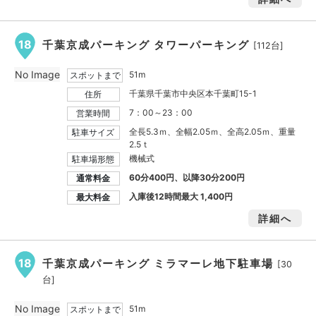
18
千葉京成パーキング タワーパーキング
[112台]
No Image
51m
スポットまで
千葉県千葉市中央区本千葉町15-1
住所
7：00～23：00
営業時間
全長5.3ｍ、全幅2.05ｍ、全高2.05ｍ、重量
駐車サイズ
2.5ｔ
機械式
駐車場形態
60分400円、以降30分200円
通常料金
入庫後12時間最大
1,400円
最大料金
詳細へ
18
千葉京成パーキング ミラマーレ地下駐車場
[30
台]
No Image
51m
スポットまで