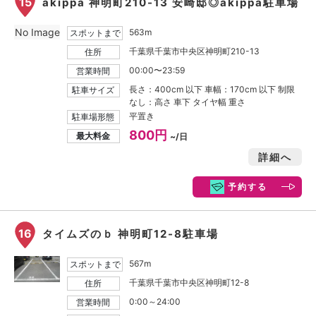
15
akippa 神明町210-13 安崎邸◎akippa駐車場
No Image
563m
スポットまで
千葉県千葉市中央区神明町210-13
住所
00:00〜23:59
営業時間
長さ：400cm 以下 車幅：170cm 以下 制限
駐車サイズ
なし：高さ 車下 タイヤ幅 重さ
平置き
駐車場形態
800円
最大料金
~/日
詳細へ
予約する
16
タイムズのｂ 神明町12-8駐車場
567m
スポットまで
千葉県千葉市中央区神明町12-8
住所
0:00～24:00
営業時間