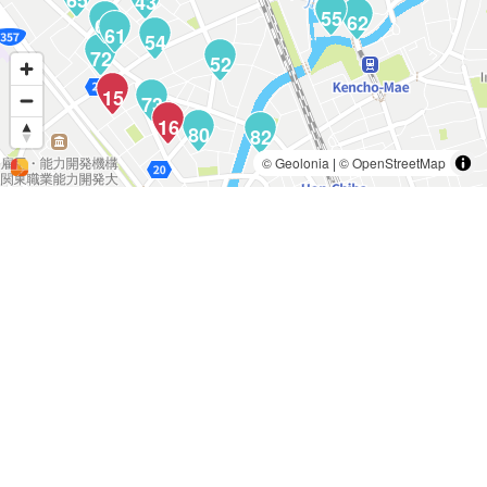
65
43
55
62
63
61
54
72
52
15
73
16
80
82