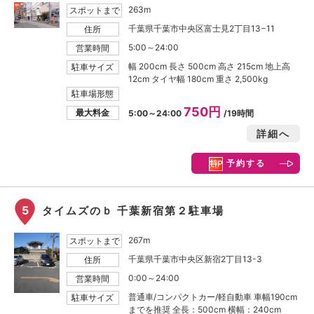
263m
スポットまで
千葉県千葉市中央区富士見2丁目13−11
住所
5:00～24:00
営業時間
幅 200cm 長さ 500cm 高さ 215cm 地上高
駐車サイズ
12cm タイヤ幅 180cm 重さ 2,500kg
駐車場形態
750円
最大料金
5:00～24:00
/19時間
詳細へ
予約する
5
タイムズのｂ 千葉新宿第２駐車場
267m
スポットまで
千葉県千葉市中央区新宿2丁目13-3
住所
0:00～24:00
営業時間
普通車/コンパクトカー/軽自動車 車幅190cm
駐車サイズ
までを推奨 全長：500cm 横幅：240cm