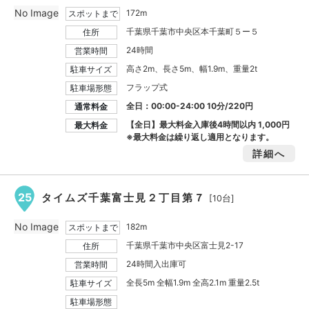
No Image
172m
スポットまで
千葉県千葉市中央区本千葉町５ー５
住所
24時間
営業時間
高さ2m、長さ5m、幅1.9m、重量2t
駐車サイズ
フラップ式
駐車場形態
全日：00:00-24:00 10分/220円
通常料金
【全日】最大料金入庫後4時間以内
1,000円
最大料金
※最大料金は繰り返し適用となります。
詳細へ
25
タイムズ千葉富士見２丁目第７
[10台]
No Image
182m
スポットまで
千葉県千葉市中央区富士見2-17
住所
24時間入出庫可
営業時間
全長5m 全幅1.9m 全高2.1m 重量2.5t
駐車サイズ
駐車場形態