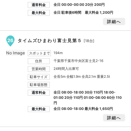
全日 00:00-00:00 20分 200円
通常料金
全日 駐車後6時間 最大料金
1,200円
最大料金
詳細へ
26
タイムズひまわり富士見第５
[18台]
No Image
194m
スポットまで
千葉県千葉市中央区富士見2-16
住所
24時間入出庫可
営業時間
全長5m 全幅1.9m 全高2.1m 重量2.5t
駐車サイズ
駐車場形態
全日 08:00-18:00 30分 110円 18:00-
通常料金
01:00 20分 110円 01:00-08:00 60分 110
円
全日 08:00-18:00 最大料金
1,650円
最大料金
詳細へ