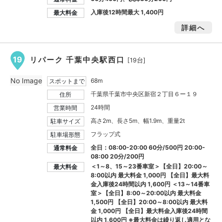
入庫後12時間最大
1,400円
最大料金
詳細へ
19
リパーク 千葉中央駅西口
[19台]
No Image
68m
スポットまで
千葉県千葉市中央区新宿２丁目６ー１９
住所
24時間
営業時間
高さ2m、長さ5m、幅1.9m、重量2t
駐車サイズ
フラップ式
駐車場形態
全日：08:00-20:00 60分/500円 20:00-
通常料金
08:00 20分/200円
＜1～8、15～23番車室＞【全日】20:00～
最大料金
8:00以内 最大料金
1,000円
【全日】最大料
金入庫後24時間以内
1,600円
＜13～14番車
室＞【全日】8:00～20:00以内 最大料金
1,500円
【全日】20:00～8:00以内 最大料
金
1,000円
【全日】最大料金入庫後24時間
以内
1,600円
※最大料金は繰り返し適用とな