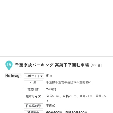
18
千葉京成パーキング 高架下平面駐車場
[106台]
No Image
51m
スポットまで
千葉県千葉市中央区本千葉町15-1
住所
24時間
営業時間
全長5.3ｍ、全幅2.0ｍ、全高2.1ｍ、重量2.5
駐車サイズ
ｔ
平面式
駐車場形態
60分400円、以降30分200円
通常料金