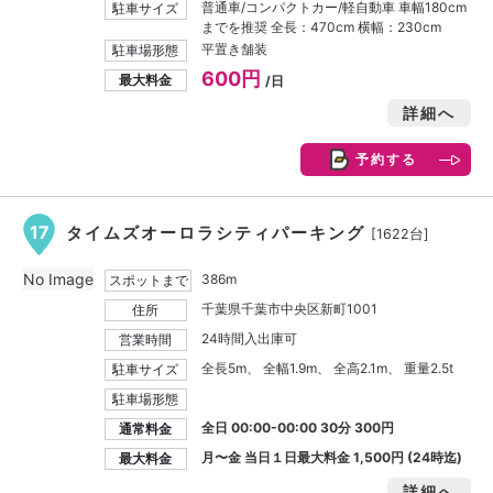
普通車/コンパクトカー/軽自動車 車幅180cm
駐車サイズ
までを推奨 全長：470cm 横幅：230cm
平置き舗装
駐車場形態
600円
最大料金
/日
詳細へ
予約する
17
タイムズオーロラシティパーキング
[1622台]
No Image
386m
スポットまで
千葉県千葉市中央区新町1001
住所
24時間入出庫可
営業時間
全長5m、 全幅1.9m、 全高2.1m、 重量2.5t
駐車サイズ
駐車場形態
全日 00:00-00:00 30分 300円
通常料金
月〜金 当日１日最大料金
1,500円
(24時迄)
最大料金
詳細へ