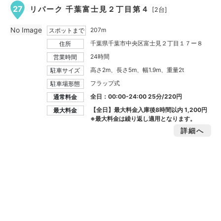
27
リパーク 千葉富士見２丁目第４
[2台]
No Image
207m
スポットまで
千葉県千葉市中央区富士見２丁目１７ー８
住所
24時間
営業時間
高さ2m、長さ5m、幅1.9m、重量2t
駐車サイズ
フラップ式
駐車場形態
全日：00:00-24:00 25分/220円
通常料金
【全日】最大料金入庫後8時間以内
1,200円
最大料金
※最大料金は繰り返し適用となります。
詳細へ