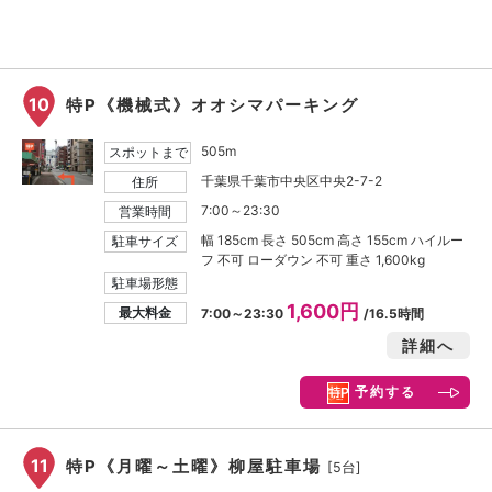
10
特P《機械式》オオシマパーキング
505m
スポットまで
千葉県千葉市中央区中央2-7-2
住所
7:00～23:30
営業時間
幅 185cm 長さ 505cm 高さ 155cm ハイルー
駐車サイズ
フ 不可 ローダウン 不可 重さ 1,600kg
駐車場形態
1,600円
最大料金
7:00～23:30
/16.5時間
詳細へ
予約する
11
特P《月曜～土曜》柳屋駐車場
[5台]