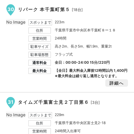
30
リパーク 本千葉町第５
[18台]
No Image
223m
スポットまで
千葉県千葉市中央区本千葉町８ー１８
住所
24時間
営業時間
高さ2m、長さ5m、幅1.9m、重量2t
駐車サイズ
フラップ式
駐車場形態
全日：00:00-24:00 15分/220円
通常料金
【全日】最大料金入庫後12時間以内
1,400円
最大料金
※最大料金は繰り返し適用となります。
詳細へ
31
タイムズ千葉富士見２丁目第６
[3台]
No Image
229m
スポットまで
千葉県千葉市中央区富士見2-18
住所
24時間入出庫可
営業時間