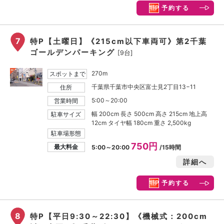
予約する
7
特P【土曜日】《215cm以下車両可》第2千葉
ゴールデンパーキング
[9台]
270m
スポットまで
千葉県千葉市中央区富士見2丁目13−11
住所
5:00～20:00
営業時間
幅 200cm 長さ 500cm 高さ 215cm 地上高
駐車サイズ
12cm タイヤ幅 180cm 重さ 2,500kg
駐車場形態
750円
最大料金
5:00～20:00
/15時間
詳細へ
予約する
8
特P【平日9:30～22:30】《機械式：200cm