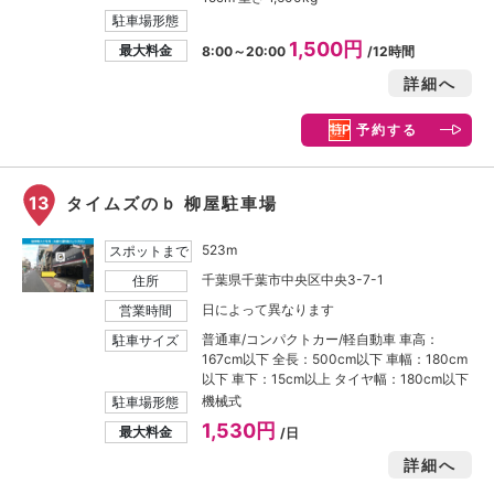
駐車場形態
1,500円
最大料金
8:00～20:00
/12時間
詳細へ
予約する
13
タイムズのｂ 柳屋駐車場
523m
スポットまで
千葉県千葉市中央区中央3-7-1
住所
日によって異なります
営業時間
普通車/コンパクトカー/軽自動車 車高：
駐車サイズ
167cm以下 全長：500cm以下 車幅：180cm
以下 車下：15cm以上 タイヤ幅：180cm以下
機械式
駐車場形態
1,530円
最大料金
/日
詳細へ