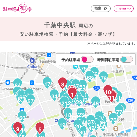
検索
menu
千葉中央駅
周辺の
安い駐車場検索・予約【最大料金・裏ワザ】
本ページにはPRが含まれています。
予約駐車場
時間貸駐車場
75
76
68
79
17
8
84
48
47
53
44
10
6
7
38
4
74
3
78
2
1
36
35
59
33
69
34
14
12
13
66
32
39
11
28
81
26
67
27
40
25
31
57
29
22
21
49
83
77
23
18
60
51
50
70
37
24
56
46
19
45
20
58
42
9
5
71
41
64
30