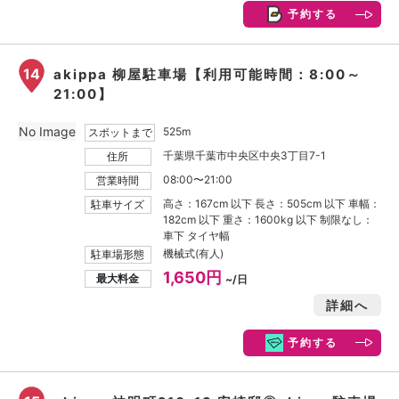
予約する
14
akippa 柳屋駐車場【利用可能時間：8:00～
21:00】
No Image
525m
スポットまで
千葉県千葉市中央区中央3丁目7-1
住所
08:00〜21:00
営業時間
高さ：167cm 以下 長さ：505cm 以下 車幅：
駐車サイズ
182cm 以下 重さ：1600kg 以下 制限なし：
車下 タイヤ幅
機械式(有人)
駐車場形態
1,650円
最大料金
~/日
詳細へ
予約する