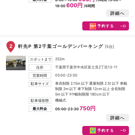
600円
19:00
/6時間
詳細へ
予約する
2
軒先P 第2千葉ゴールデンパーキング
[5台]
252m
スポットまで
千葉県千葉市中央区富士見2丁目13-11
住所
05:00-23:30
営業時間
車高制限 2.15m 以下 重量制限 2.5t 以下 車幅
駐車サイズ
制限 2m 以下 車下制限 12cm 以上 全長制限
5m 以下 ﾀｲﾔ幅制限限 180cm 以下
機械式
駐車場形態
750円
最大料金
05:00-23:30
詳細へ
予約する