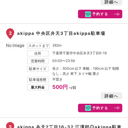
詳細へ
予約する
2
akippa 中央区弁天3丁目akippa駐車場
No Image
362m
スポットまで
千葉県千葉市中央区弁天3丁目6-19
住所
00:00〜23:59
営業時間
長さ：500cm 以下 車幅：190cm 以下 制限
駐車サイズ
なし：高さ 車下 タイヤ幅 重さ
平置き
駐車場形態
500円
最大料金
~/日
詳細へ
予約する
3
akippa 弁天2丁目16-32 江澤邸◎akippa駐車