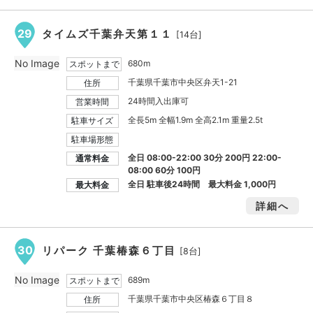
29
タイムズ千葉弁天第１１
[14台]
No Image
680m
スポットまで
千葉県千葉市中央区弁天1-21
住所
24時間入出庫可
営業時間
全長5m 全幅1.9m 全高2.1m 重量2.5t
駐車サイズ
駐車場形態
全日 08:00-22:00 30分 200円 22:00-
通常料金
08:00 60分 100円
全日 駐車後24時間 最大料金
1,000円
最大料金
詳細へ
30
リパーク 千葉椿森６丁目
[8台]
No Image
689m
スポットまで
千葉県千葉市中央区椿森６丁目８
住所