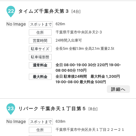
22
タイムズ千葉弁天第３
[4台]
No Image
626m
スポットまで
千葉県千葉市中央区弁天2-3
住所
24時間入出庫可
営業時間
全長5m 全幅1.9m 全高2.1m 重量2.5t
駐車サイズ
駐車場形態
全日 08:00-19:00 30分 220円 19:00-
通常料金
08:00 60分 110円
全日 駐車後24時間 最大料金
1,200円
最大料金
19:00-08:00 最大料金
500円
詳細へ
23
リパーク 千葉弁天１丁目第５
[8台]
No Image
638m
スポットまで
千葉県千葉市中央区弁天１丁目２２ー２１
住所