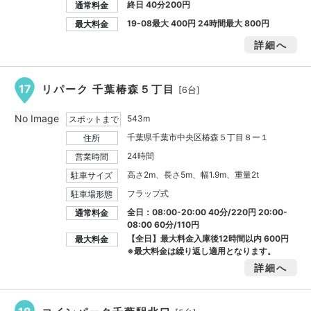
終日 40分200円
通常料金
19-08最大
400円
24時間最大
800円
最大料金
詳細へ
17
リパーク 千葉椿森５丁目
[6台]
No Image
543m
スポットまで
千葉県千葉市中央区椿森５丁目８ー１
住所
24時間
営業時間
高さ2m、長さ5m、幅1.9m、重量2t
駐車サイズ
フラップ式
駐車場形態
全日：08:00-20:00 40分/220円 20:00-
通常料金
08:00 60分/110円
【全日】最大料金入庫後12時間以内
600円
最大料金
※最大料金は繰り返し適用となります。
詳細へ