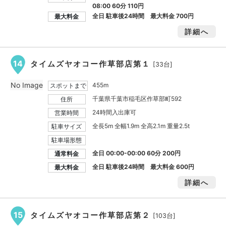
08:00 60分 110円
全日 駐車後24時間 最大料金
700円
最大料金
詳細へ
14
タイムズヤオコー作草部店第１
[33台]
No Image
455m
スポットまで
千葉県千葉市稲毛区作草部町592
住所
24時間入出庫可
営業時間
全長5m 全幅1.9m 全高2.1m 重量2.5t
駐車サイズ
駐車場形態
全日 00:00-00:00 60分 200円
通常料金
全日 駐車後24時間 最大料金
600円
最大料金
詳細へ
15
タイムズヤオコー作草部店第２
[103台]