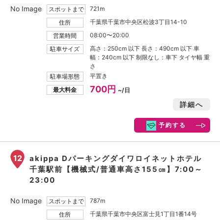
No Image
721m
スポットまで
千葉県千葉市中央区松波3丁目14-10
住所
08:00〜20:00
営業時間
高さ：250cm 以下 長さ：490cm 以下 車
駐車サイズ
幅：240cm 以下 制限なし：車下 タイヤ幅 重
さ
平置き
駐車場形態
700円
最大料金
~/日
詳細へ
予約する
12
akippa Dパーキングダイワロイネットホテル
千葉駅前【機械式/普通車高さ155㎝】7:00～
23:00
No Image
787m
スポットまで
千葉県千葉市中央区富士見1丁目1番14号
住所