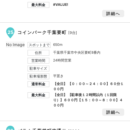
#VALUE!
最大料金
詳細へ
25
コインパーク千葉要町
[9台]
No Image
650m
スポットまで
千葉県千葉市中央区要町8番内
住所
24時間営業
営業時間
駐車サイズ
平置き
駐車場形態
【全日】 【０：００～２４：００】６０分１
通常料金
００円
【全日】 【駐車後１２時間以内（１回限
最大料金
り）】６００円【１５：００～８：００】４
００円
詳細へ