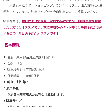
り、戸越駅も近くで、ショッピング、ランチ・カフェ、搬入出等に大変
便利ですよ。なお、駐車サイズから軽自動車なのでご注意ください。
駐車料金は、
曜日により
で大きく変動するのですが、100%車室を確保
したい方にはオススメです。繁忙時期やイベント時には事前予約が殺到
するので、早目の予約がオススメです！
基本情報
▼ 住所：東京都品川区戸越1丁目13-2
▼ 台数： 1台
▼ 駐車場形態：平面式駐車場
▼ 営業時間： 24時間営業
▼ 料金・割引等：
＊最大料金
予約専用駐車場のため料金は変動します。
▼駐車サイズ
・全長3.4m、車幅1.8m、高さ2.0m