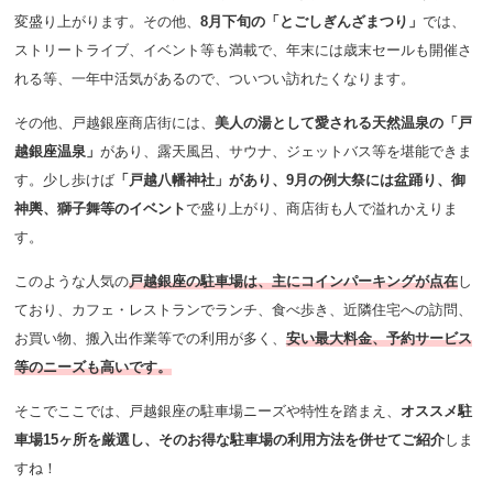
変盛り上がります。その他、
8月下旬の「とごしぎんざまつり」
では、
ストリートライブ、イベント等も満載で、年末には歳末セールも開催さ
れる等、一年中活気があるので、ついつい訪れたくなります。
その他、戸越銀座商店街には、
美人の湯として愛される天然温泉の「戸
越銀座温泉」
があり、露天風呂、サウナ、ジェットバス等を堪能できま
す。少し歩けば
「戸越八幡神社」があり、9月の例大祭には盆踊り、御
神輿、獅子舞等のイベント
で盛り上がり、商店街も人で溢れかえりま
す。
このような人気の
戸越銀座の駐車場は、主にコインパーキングが点在
し
ており、カフェ・レストランでランチ、食べ歩き、近隣住宅への訪問、
お買い物、搬入出作業等での利用が多く、
安い最大料金、予約サービス
等のニーズも高いです。
そこでここでは、戸越銀座の駐車場ニーズや特性を踏まえ、
オススメ駐
車場15ヶ所を厳選し、そのお得な駐車場の利用方法を併せてご紹介
しま
すね！