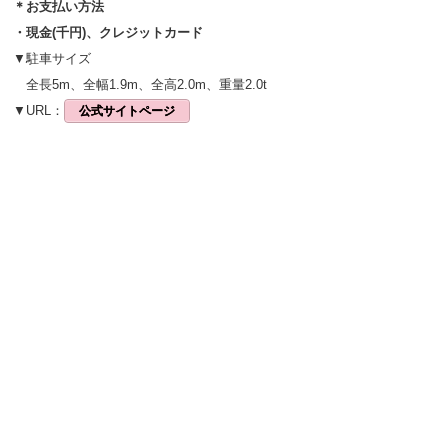
＊お支払い方法
・現金(千円)、クレジットカード
▼駐車サイズ
全長5m、全幅1.9m、全高2.0m、重量2.0t
▼URL：
公式サイトページ