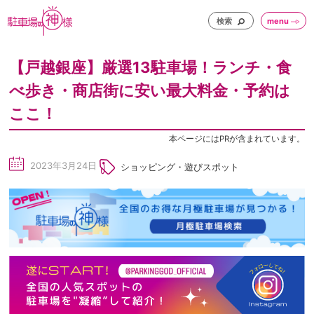
検索
menu
【戸越銀座】厳選13駐車場！ランチ・食
べ歩き・商店街に安い最大料金・予約は
ここ！
本ページにはPRが含まれています。
2023年3月24日
ショッピング・遊びスポット
sc
he
du
le