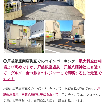
◎戸越銀座商店街直ぐのコインパーキング！
最大料金は相
場より高めですが、
戸
越銀座温泉、戸越八幡神社にも近く
て、グルメ・食べ歩き〜レジャーまで満喫するには最適で
すよ！
戸越銀座商店街直ぐのコインパーキングで、収容台数が6台であり、
戸
越銀座温泉、戸越八幡神社等にも近くて、
ランチ・カフェ、ショッピン
グ等に大変便利です。前面道路も広くて駐車し易いですよ。