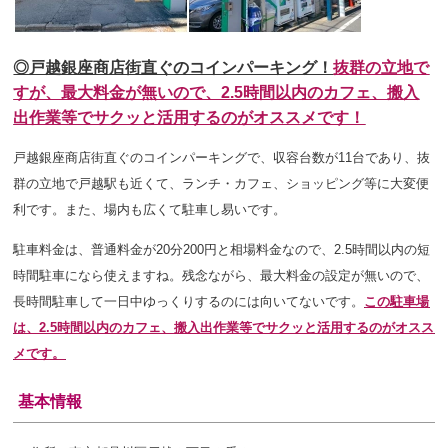
◎戸越銀座商店街直ぐのコインパーキング！
抜群の立地で
すが、最大料金が無いので、2.5時間以内のカフェ、搬入
出作業等でサクッと活用するのがオススメです！
戸越銀座商店街直ぐのコインパーキングで、収容台数が11台であり、抜
群の立地で戸越駅も近くて、ランチ・カフェ、ショッピング等に大変便
利です。また、場内も広くて駐車し易いです。
駐車料金は、普通料金が20分200円と相場料金なので、2.5時間以内の短
時間駐車になら使えますね。残念ながら、最大料金の設定が無いので、
長時間駐車して一日中ゆっくりするのには向いてないです。
この駐車場
は、2.5時間以内のカフェ、搬入出作業等でサクッと活用するのがオスス
メです。
基本情報