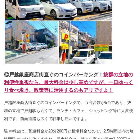
◎戸越銀座商店街直ぐのコインパーキング！
抜群の立地の
利便性重視なら、最大料金は少し高めですが、一日ゆっく
り食べ歩き、散策等に活用するのもアリですよ！
戸越銀座商店街直ぐのコインパーキングで、収容台数が5台であり、抜
群の立地で戸越駅も近くて、ランチ・カフェ、ショッピング等に大変便
利です。前面道路も広くて駐車し易いですよ。
駐車料金は、普通料金が20分200円と相場料金なので、2.5時間以内の短