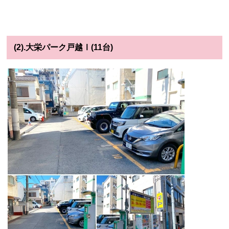
(2).大栄パーク戸越Ⅰ(11台)