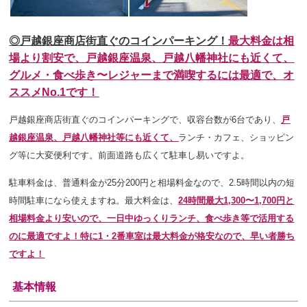
◎戸越銀座商店街直ぐのコインパーキング！
最大料金は相
場より割安で、
戸
越銀座温泉、戸越八幡神社にも近くて、
グルメ・食べ歩き〜レジャーまで満喫するには最適で、オ
ススメNo.1です！
戸越銀座商店街直ぐのコインパーキングで、収容台数が6台であり、
戸
越銀座温泉、戸越八幡神社等にも近くて、
ランチ・カフェ、ショッピン
グ等に大変便利です。前面道路も広くて駐車し易いですよ。
駐車料金は、普通料金が25分200円と相場料金なので、2.5時間以内の短
時間駐車になら使えますね。最大料金は、
24時間最大1,300〜1,700円と
相場料金より安いので、一日中ゆっくりランチ、食べ歩き等で活用する
のに最適ですよ！特に1・2番車室は最大料金が格安なので、早い者勝ち
ですよ！
基本情報