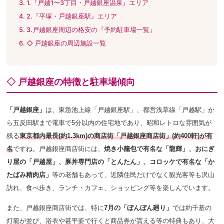
1.『戸越1〜3丁目・戸越銀座温泉』エリア
2.『平塚・戸越銀座駅』エリア
3.戸越銀座周辺の格安の『予約駐車場一覧』
◇ 戸越銀座の周辺施設一覧
◇ 戸越銀座の特徴と駐車場傾向
「戸越銀座」
は、東急池上
線「戸越銀座駅」、都営浅草線「戸越駅」か
ら五反田駅まで電車で5分以内の
住宅地であり
、昭和レトロな雰囲気が
残る
東京都内最長(約1.3km)の商店街「戸越銀座商店街」(約400軒)が有
名
ですね。戸越銀座商店街には、
焼き小籠包で有名な「龍輝」、おにぎ
り屋の「戸越屋」、豚丼専門店の「とんたん」、コロッケで有名な「か
たばみ精肉店」
等の老舗もあって、近隣住民だけでなく観光客等も
沢山
訪れ、食べ歩き、ランチ・カフェ、ショッピング等を楽しんでいます。
また、戸越銀座商店街では、特に
7月の「ぼんぼん廻り」
では約千基の
灯籠が並び、浴衣や甚平姿で行くと商品券が貰える等の特典もあり、大