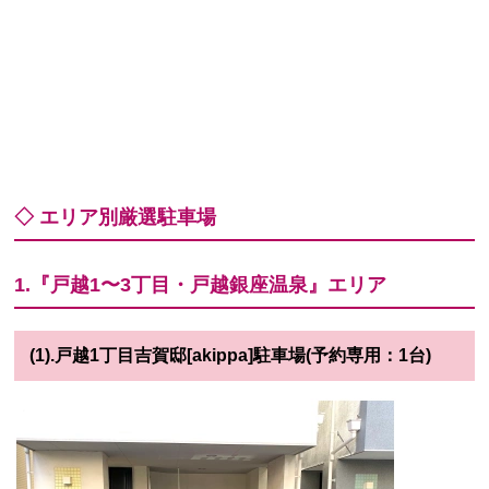
◇ エリア別厳選駐車場
1.『戸越1〜3丁目・戸越銀座温泉』エリア
(1).戸越1丁目吉賀邸[akippa]駐車場(予約専用：1台)