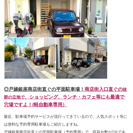
◎戸越銀座商店街直ぐの平面駐車場！
商店街入口直ぐの
抜
、ショッピング、ランチ・カフェ等にも最適で
群の立地で
穴場ですよ！(軽自動車専用）
最近、駐車場予約サービスが流行ってきているので、人気スポット等に
は便利な予約専用駐車場もご紹介しますね。
戸越銀座商店街直ぐの平面駐車場（予約専用）で、収容台数が1台であ