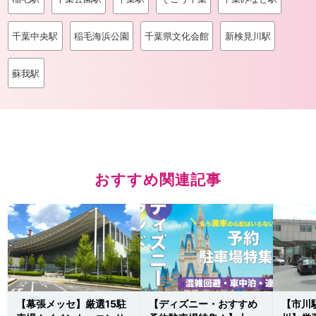
千葉中央駅
稲毛海浜公園
千葉県文化会館
新検見川駅
蘇我駅
おすすめ関連記事
【幕張メッセ】厳選15駐
【ディズニー・おすすめ
【市川