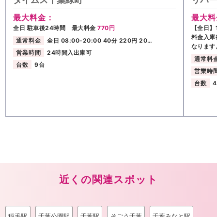
最大料金：
最大料
全日 駐車後24時間 最大料金
770円
【全日】1
料金入庫
通常料金
全日 08:00-20:00 40分 220円 20…
なります
営業時間
24時間入出庫可
通常料
台数
9台
営業時
台数
近くの関連スポット
稲毛駅
千葉公園駅
千葉駅
そごう千葉
千葉みなと駅