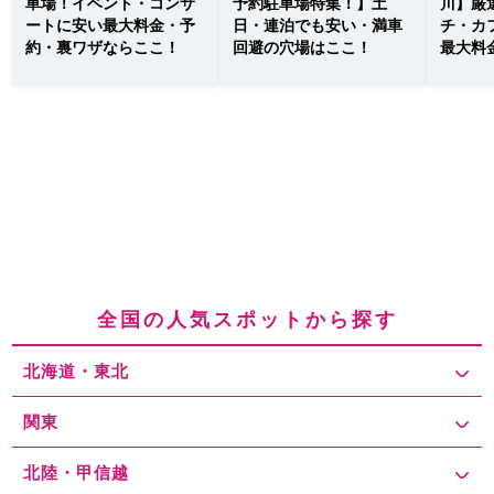
車場！イベント・コンサ
予約駐車場特集！】土
川】厳
ートに安い最大料金・予
日・連泊でも安い・満車
チ・カ
約・裏ワザならここ！
回避の穴場はここ！
最大料
全国の人気スポットから探す
北海道・東北
関東
北陸・甲信越