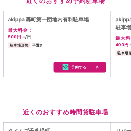
近くのおすすめ予約駐車場
akippa 轟町第一団地内有料駐車場
aki
駐車場 
最大料金：
500円
~/日
最大料
400円
駐車場形態
平置き
駐車場
予約する
近くのおすすめ時間貸駐車場
タイムズ千葉緑町
リパー