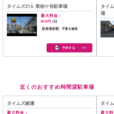
タイムズのｂ 東柏ケ谷駐車場
タイム
場
最大料金：
610円
/日
駐車場形態
平置き舗装
予約する
近くのおすすめ時間貸駐車場
タイムズ綾瀬
タイ
最大料金：
最大料