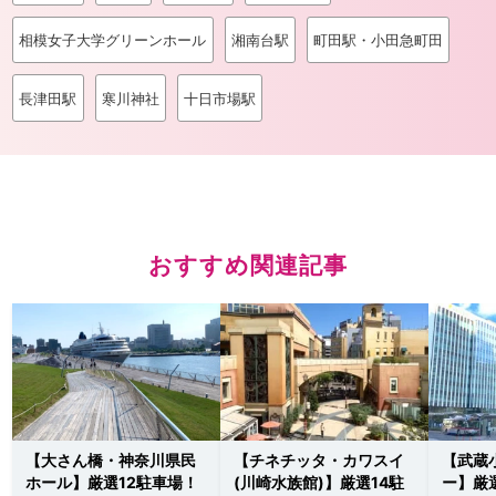
相模女子大学グリーンホール
湘南台駅
町田駅・小田急町田
長津田駅
寒川神社
十日市場駅
おすすめ関連記事
【大さん橋・神奈川県民
【チネチッタ・カワスイ
【武蔵
ホール】厳選12駐車場！
(川崎水族館)】厳選14駐
ー】厳