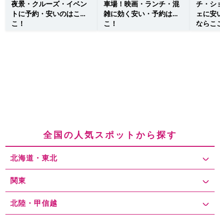
夜景・クルーズ・イベン
車場！映画・ランチ・混
チ・シ
トに予約・安いのはこ
雑に効く安い・予約はこ
ェに安
こ！
こ！
ならこ
全国の人気スポットから探す
北海道・東北
関東
北陸・甲信越