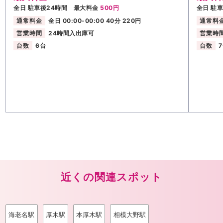
全日 駐車後24時間 最大料金
500円
全日 駐
通常料金
全日 00:00-00:00 40分 220円
通常料
営業時間
24時間入出庫可
営業時
台数
6台
台数
近くの関連スポット
海老名駅
厚木駅
本厚木駅
相模大野駅