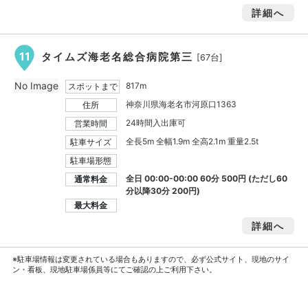
詳細へ
11
タイムズ海老名総合病院第三
[67台]
No Image
817m
スポットまで
神奈川県海老名市河原口1363
住所
24時間入出庫可
営業時間
全長5m 全幅1.9m 全高2.1m 重量2.5t
駐車サイズ
駐車場形態
全日 00:00-00:00 60分 500円 (ただし60
通常料金
分以降30分 200円)
最大料金
詳細へ
※駐車場情報は変更されている場合もありますので、必ず公式サイト、現地のサイ
ン・看板、現地駐車場係員等にてご確認の上ご利用下さい。