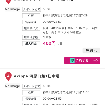
No Image
502m
スポットまで
神奈川県海老名市河原口2丁目7-29
住所
00:00〜23:59
営業時間
長さ：480cm 以下 車幅：180cm 以下 制限
駐車サイズ
なし：高さ 車下 タイヤ幅 重さ
平置き
駐車場形態
400円
最大料金
~/日
詳細へ
予約する
4
akippa 河原口第1駐車場
No Image
506m
スポットまで
神奈川県海老名市河原口2丁目14-30
住所
00:00〜23:59
営業時間
長さ：460cm 以下 車幅：180cm 以下 制限