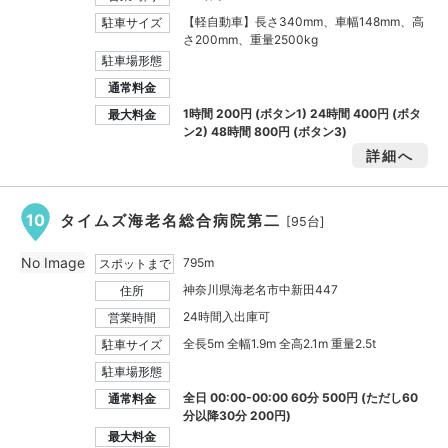
【軽自動車】長さ340mm、車幅148mm、高
駐車サイズ
さ200mm、重量2500kg
駐車場形態
通常料金
1時間
200円
(ボタン1) 24時間
400円
(ボタ
最大料金
ン2) 48時間
800円
(ボタン3)
詳細へ
10
タイムズ海老名総合病院第二
[95台]
No Image
795m
スポットまで
神奈川県海老名市中新田447
住所
24時間入出庫可
営業時間
全長5m 全幅1.9m 全高2.1m 重量2.5t
駐車サイズ
駐車場形態
全日 00:00-00:00 60分 500円 (ただし60
通常料金
分以降30分 200円)
最大料金