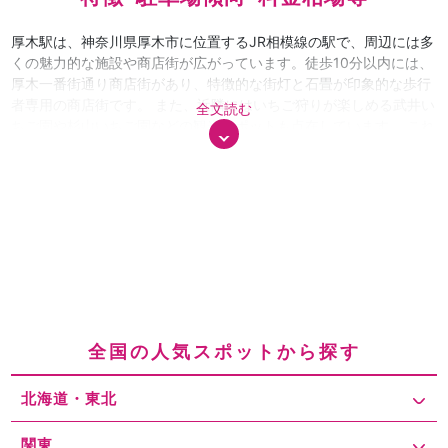
厚木駅は、神奈川県厚木市に位置するJR相模線の駅で、周辺には多
くの魅力的な施設や商店街が広がっています。徒歩10分以内には、
厚木一番街通り商店街があり、特徴的な街灯と石畳が印象的な歩行
者専用の商店街です。 また、近隣にはいちご狩りが楽しめる武井い
全文読む
ちご園や杉山いちご園などの観光スポットも点在しています。 これ
らの施設には、地元の方々や観光客が多く訪れ、特に週末やイベン
ト時には賑わいを見せます。来訪者の特徴としては、家族連れやカ
ップル、友人同士など、多様な層が見受けられます。周辺の駐車場
は、時間貸しのものが多く、平日の通常料金は30分あたり100円か
ら220円程度、最大料金は900円から1,200円程度となっています。
土日祝日は、通常料金が30分あたり100円から220円程度、最大料
金が600円から1,200円程度と、平日よりも安価な設定の駐車場も
あります。 混雑対策として、事前に駐車場を予約できるサービスを
活用するのもおすすめです。 また、駐車場検索アプリを利用して、
リアルタイムの空き状況を確認することで、スムーズに駐車場を見
全国の人気スポットから探す
つけることができます。 さらに、少し離れた場所に駐車し、徒歩や
公共交通機関で目的地に向かうことで、混雑を避ける方法もありま
北海道・東北
す。これらの対策を組み合わせて、快適な厚木駅周辺の訪問をお楽
しみください。
関東