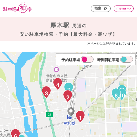
検索
menu
厚木駅
周辺の
安い駐車場検索・予約【最大料金・裏ワザ】
本ページにはPRが含まれています。
予約駐車場
時間貸駐車場
4
7
11
3
8
10
2
1
6