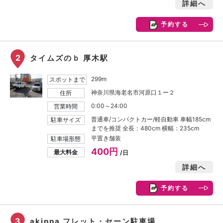
詳細へ
予約する
2
タイムズのｂ 厚木駅
299m
スポットまで
神奈川県海老名市河原口１ー２
住所
0:00～24:00
営業時間
普通車/コンパクトカー/軽自動車 車幅185cm
駐車サイズ
までを推奨 全長：480cm 横幅：235cm
平置き舗装
駐車場形態
400円
最大料金
/日
詳細へ
予約する
3
akippa フレット・セーン駐車場