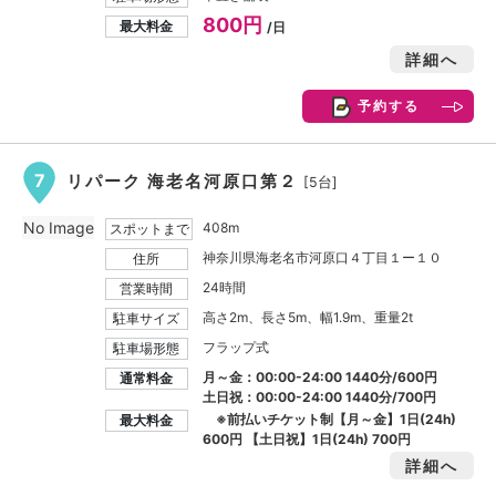
800円
最大料金
/日
詳細へ
予約する
7
リパーク 海老名河原口第２
[5台]
No Image
408m
スポットまで
神奈川県海老名市河原口４丁目１ー１０
住所
24時間
営業時間
高さ2m、長さ5m、幅1.9m、重量2t
駐車サイズ
フラップ式
駐車場形態
月～金：00:00-24:00 1440分/600円
通常料金
土日祝：00:00-24:00 1440分/700円
※前払いチケット制【月～金】1日(24h)
最大料金
600円
【土日祝】1日(24h)
700円
詳細へ