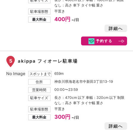
駐車サイズ
なし：高さ 車下 タイヤ幅 重さ
平置き
駐車場形態
400円
最大料金
~/日
詳細へ
予約する
5
akippa フィオーレ駐車場
No Image
659m
スポットまで
神奈川県海老名市中新田3丁目13-19
住所
00:00〜23:59
営業時間
長さ：470cm 以下 車幅：320cm 以下 制限
駐車サイズ
なし：高さ 車下 タイヤ幅 重さ
平置き
駐車場形態
300円
最大料金
~/日
詳細へ