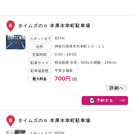
6
タイムズのｂ 本厚木幸町駐車場
837m
スポットまで
神奈川県厚木市幸町１０－１１
住所
0:00～24:00
営業時間
軽自動車 全長：500cm 横幅：240cm
駐車サイズ
平置き舗装
駐車場形態
700円
最大料金
/日
詳細へ
予約する
6
タイムズのｂ 本厚木幸町駐車場
837m
スポットまで