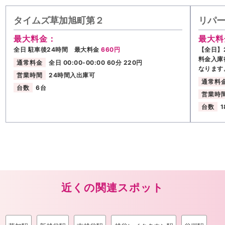
タイムズ草加旭町第２
リパー
最大料金：
最大料
全日 駐車後24時間 最大料金
660円
【全日】2
料金入庫
通常料金
全日 00:00-00:00 60分 220円
なります
営業時間
24時間入出庫可
通常料
台数
6台
営業時
台数
1
近くの関連スポット