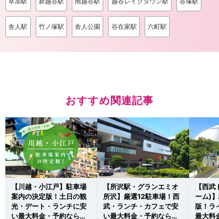
草加駅
新越谷駅
南越谷駅
越谷レイクタウン駅
谷塚駅
舎人駅
竹ノ塚駅
舎人公園
谷在家駅
六町駅
おすすめ関連記事
【川越・小江戸】駐車場
【所沢駅・グランエミオ
【西武
案内の決定版！土日の観
所沢】厳選12駐車場！西
ーム)
光・デート・ランチに安
武・ランチ・カフェで安
版！ラ
い最大料金・予約ならこ
い最大料金・予約ならこ
最大料