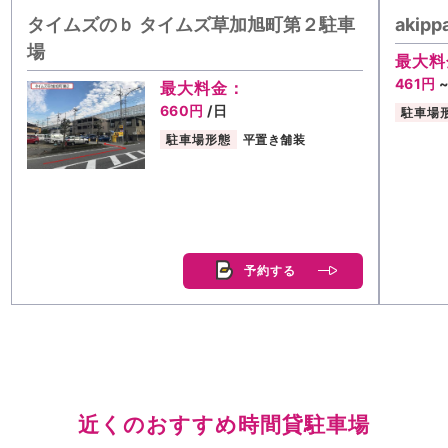
タイムズのｂ タイムズ草加旭町第２駐車
aki
場
最大料
461円
最大料金：
660円
/日
駐車場
駐車場形態
平置き舗装
予約する
近くのおすすめ時間貸駐車場