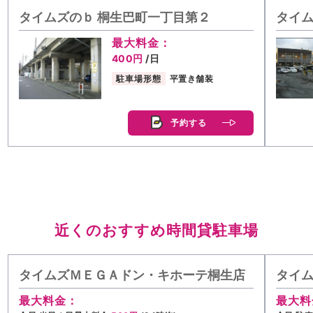
タイムズのｂ 桐生巴町一丁目第２
タイム
最大料金：
400円
/日
駐車場形態
平置き舗装
予約する
近くのおすすめ時間貸駐車場
タイムズＭＥＧＡドン・キホーテ桐生店
タイ
最大料金：
最大料