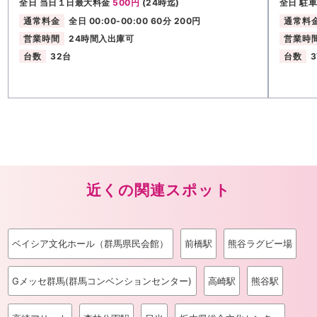
全日 当日１日最大料金
500円
(24時迄)
全日 駐
通常料金
全日 00:00-00:00 60分 200円
通常料
営業時間
24時間入出庫可
営業時
台数
32台
台数
近くの関連スポット
ベイシア文化ホール（群馬県民会館）
前橋駅
熊谷ラグビー場
Gメッセ群馬(群馬コンベンションセンター)
高崎駅
熊谷駅