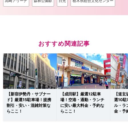
高崎アリーナ
森林公園駅
日光
栃木県総合文化センター
おすすめ関連記事
【新宿伊勢丹・サブナー
【成田駅】厳選12駐車
【道玄
ド】厳選15駐車場！提携
場！空港・通勤・ランチ
選10
割引・安い・混雑対策な
に安い最大料金・予約な
ル・ラ
らここ！
らここ！
金・予