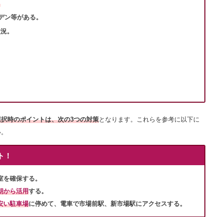
。
ーデン等がある。
状況。
択時のポイントは、次の3つの対策
となります。これらを参考に以下に
い。
ト！
室を確保する
。
朝から活用
する。
安い駐車場
に停めて、
電車で市場前駅、新市場駅にアクセスする。