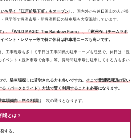
、いち早く「江戸前場下町」もオープン
し、国内外から連日沢山の人が美
チ・見学等で豊洲市場・新豊洲周辺の駐車場も大変混雑しています。
「WILD MAGIC -The Rainbow Farm」-、「豊洲Pit（チームラボ
、イベント・レジャー等で特に休日は駐車場ニーズも高いです。
は、工事現場も多くて
平日は工事関係の駐車ニーズも旺盛で、休日は「豊
でのイベント＋豊洲市場で食事」等、長時間駐車場に駐車してする方も多い
ので、駐車場探しに苦労される方も多いですね。
そこで豊洲駅周辺の安い
スする（パーク＆ライド）方法で賢く利用することも必要
になります。
駐車場傾向・料金相場
は、次の通りとなります。
金相場とは？
頻発する。