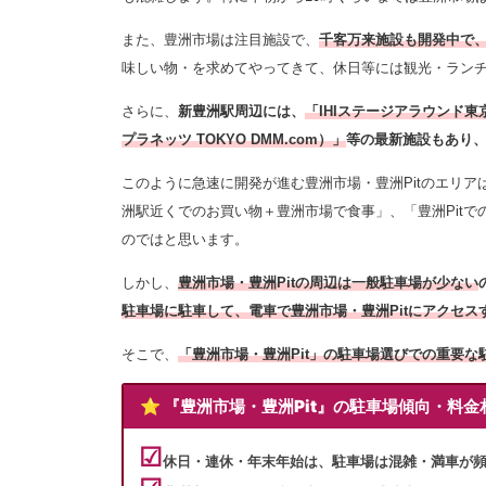
また、豊洲市場は注目施設で、
千客万来施設も開発中で
味しい物・を求めてやってきて、休日等には観光・ラン
さらに、
新豊洲駅周辺には、
「IHIステージアラウンド東京」、
プラネッツ TOKYO DMM.com）」
等の最新施設もあり
このように急速に開発が進む豊洲市場・豊洲Pitのエリア
洲駅近くでのお買い物＋豊洲市場で食事」、「豊洲Pit
のではと思います。
しかし、
豊洲市場・豊洲Pitの
周辺は一般駐車場が少ない
駐車場に駐車して、電車で豊洲市場・豊洲Pitにアクセ
そこで、
「豊洲市場・豊洲Pit」の駐車場選びでの重要な
⭐️ 『豊洲市場・豊洲Pit』の駐車場傾向・料
☑︎
休日・連休・年末年始は、駐車場は混雑・満車が