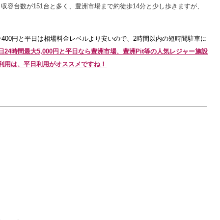
収容台数が151台と多く、豊洲市場まで約徒歩14分と少し歩きますが、
400円と平日は
相場料金レベルより安いので、2時間以内の短時間駐車に
休日24時間最大5,000円と平日なら豊洲市場、豊洲Pit等の人気レジャー施設
利用は、平日利用がオススメですね！