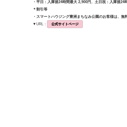
・平日：入庫後24時間最大 2,900円、土日祝：入庫後24時間
＊割引等
・スマートハウジング豊洲まちなみ公園のお客様は、無
▼URL：
公式サイトページ