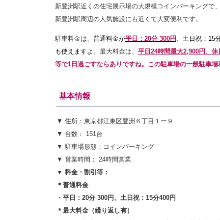
新豊洲駅近くの住宅展示場の大規模コインパーキングで、
新豊洲駅周辺の人気施設にも近くて大変便利です。
駐車料金は、
普通料金が
平日：20分 300円
、土日祝：15分
も使えますよ。
最大料金は、
平日24
時間
最大2,900円、
等で1日過ごすならありですね。この駐車場の一般駐車場
基本情報
▼ 住所：東京都江東区豊洲６丁目１ー９
▼ 台数： 151台
▼ 駐車場形態：コインパーキング
▼ 営業時間： 24時間営業
▼ 料金・割引等：
＊普通料金
・平日：20
分 300円、土日祝：15分400円
＊最大料金（繰り返し有）