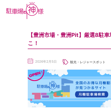
【豊洲市場・豊洲Pit】厳選8駐
こ！
2026年2月5日
観光・レジャースポット
sc
he
du
le