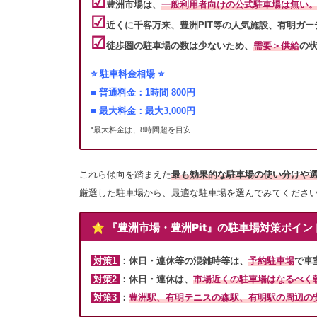
☑︎
豊洲市場は、
一般利用者向けの公式駐車場は無い
☑︎
近くに千客万来、豊洲PIT等の人気施設、有明ガ
☑︎
徒歩圏の駐車場の数は少ないため、
需要＞供給
の
⭐️ 駐車料金相場 ⭐️
■ 普通料金：1時間 800円
■ 最大料金：最大3,000円
*最大料金は、8時間超を目安
これら傾向を踏まえた
最も効果的な駐車場の使い分けや選
厳選した駐車場から、最適な駐車場を選んでみてくださ
⭐️ 『豊洲市場・豊洲Pit』の駐車場対策ポイン
対策1
：
休日・連休等の混雑時等は、
予約駐車場
で車
対策2
：
休日・連休は、
市場近くの駐車場は
なるべく
豊洲駅、有明テニスの森駅、有明駅の周辺の
対策3
：