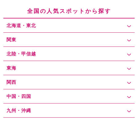
前や商業施設に多く設置されています。特に、ショッピングモール
全国の人気スポットから探す
や公共施設には専用の駐車場が併設されており、便利に利用できま
すが、これらの駐車場は利用者が集中しやすい時間帯があるため、
北海道・東北
早めの到着が推奨されます。特に週末や観光シーズンには、周辺の
駐車場が混雑し、駐車スペースを探すのが大変になることがありま
す。そのため、近隣のコインパーキングや、少し歩いた場所にある
関東
公共駐車場を利用するのも良い選択です。 駐車料金については、平
日と土日祝で格差なく、駅近くの駐車場では、1時間あたり100円程
北陸・甲信越
度の料金が一般的で、最大料金が設定されている場合は、500円程
度が多く、長時間駐車する場合は、事前に最大料金が設定されてい
東海
る駐車場を選ぶと便利です。 駐車場探しのコツとしては、事前にイ
ンターネットやスマートフォンアプリで空き状況や料金をチェック
関西
することが非常に有効です。また、繁忙期には、駅周辺の駐車場が
すぐに満車になってしまうことがあるため、早朝に到着し、駐車場
中国・四国
を確保することをおすすめします。さらに、周辺にはコインパーキ
ングや少し歩いた場所にある公共駐車場も利用できるため、駐車場
の種類や空き状況をあらかじめ把握しておくと、よりスムーズに駐
九州・沖縄
車場を見つけることができます。 森林公園駅周辺エリアは、自然と
便利な施設が調和したエリアであり、観光や買い物、ビジネスなど
さまざまな目的で利用することができます。駐車場をスムーズに探
すためには、事前に情報を収集し、早めの到着を心掛けることが重