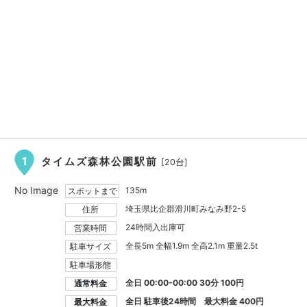
1
タイムズ森林公園駅前
[20台]
No Image
135m
スポットまで
埼玉県比企郡滑川町みなみ野2-5
住所
24時間入出庫可
営業時間
全長5m 全幅1.9m 全高2.1m 重量2.5t
駐車サイズ
駐車場形態
全日 00:00-00:00 30分 100円
通常料金
全日 駐車後24時間 最大料金
400円
最大料金