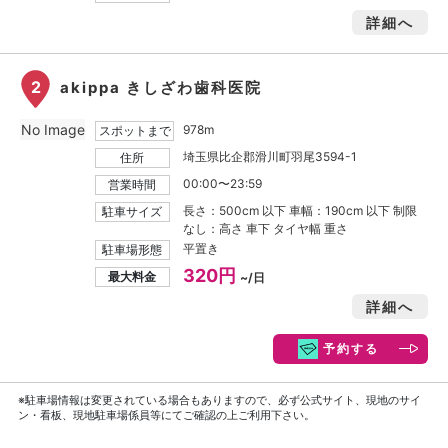
詳細へ
2
akippa きしざわ歯科医院
No Image
978m
スポットまで
埼玉県比企郡滑川町羽尾3594-1
住所
00:00〜23:59
営業時間
長さ：500cm 以下 車幅：190cm 以下 制限
駐車サイズ
なし：高さ 車下 タイヤ幅 重さ
平置き
駐車場形態
320円
最大料金
~/日
詳細へ
予約する
※駐車場情報は変更されている場合もありますので、必ず公式サイト、現地のサイ
ン・看板、現地駐車場係員等にてご確認の上ご利用下さい。