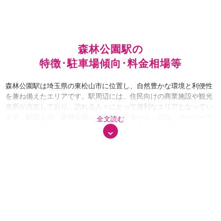
森林公園駅の
特徴･駐車場傾向･料金相場等
森林公園駅は埼玉県の東松山市に位置し、自然豊かな環境と利便性
を兼ね備えたエリアです。駅周辺には、住民向けの商業施設や観光
名所が点在しており、訪れる人々にとって便利なエリアとなってい
ます。駅近くの「森林公園ショッピングモール」には、スーパーマ
全文読む
ーケットや飲食店、カフェがあり、日常の買い物や食事を楽しむこ
とができます。また、駅周辺には地域密着型の商店街もあり、地元
の特産品や手作りの品々が並ぶお店が並んでいます。特に週末に
は、近隣の観光地やイベントが開催されることも多く、周辺の賑わ
いが増します。 来訪者の特徴としては、駅近くの「森林公園」や
「東松山花火大会」などの観光地を訪れる人々が多く、特に夏の時
期や週末は賑わいを見せます。また、駅近くにはビジネスマンや家
族連れが多く、特に平日は通勤客や地元の人々が駅を利用します。
このように、訪れる人々の目的は様々で、買い物や観光、ビジネス
目的で利用されることが多いです。 森林公園駅周辺の駐車場は、駅