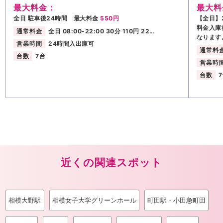
最大料金：
最大料
全日 駐車後24時間 最大料金
550円
【全日】2
料金入庫
通常料金
全日 08:00-22:00 30分 110円 22…
なります
営業時間
24時間入出庫可
通常料
台数
7台
営業時
台数
近くの関連スポット
相模大野駅
相模女子大学グリーンホール
町田駅・小田急町田