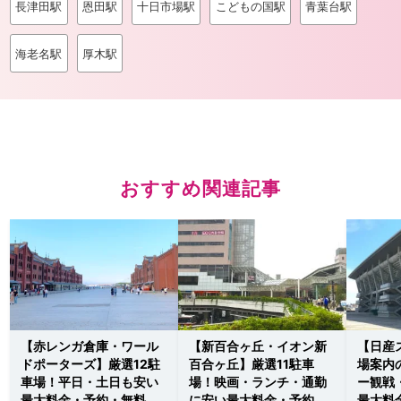
長津田駅
恩田駅
十日市場駅
こどもの国駅
青葉台駅
海老名駅
厚木駅
おすすめ関連記事
【赤レンガ倉庫・ワール
【新百合ヶ丘・イオン新
【日産
ドポーターズ】厳選12駐
百合ヶ丘】厳選11駐車
場案内
車場！平日・土日も安い
場！映画・ランチ・通勤
ー観戦
最大料金・予約・無料な
に安い最大料金・予約・
最大料