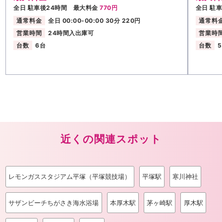
全日 駐車後24時間 最大料金
770円
全日 駐
通常料金
全日 00:00-00:00 30分 220円
通常料
営業時間
24時間入出庫可
営業時
台数
6台
台数
近くの関連スポット
レモンガススタジアム平塚（平塚競技場）
平塚駅
寒川神社
サザンビーチちがさき海水浴場
本厚木駅
茅ヶ崎駅
厚木駅