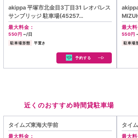
akippa 平塚市北金目3丁目31 レオパレス
aki
サンブリッジ 駐車場(45257…
MIZU
最大料金：
最大料
550円
~/日
550円
駐車場形態
平置き
駐車場
予約する
近くのおすすめ時間貸駐車場
タイムズ東海大学前
タイ
最大料金：
最大料