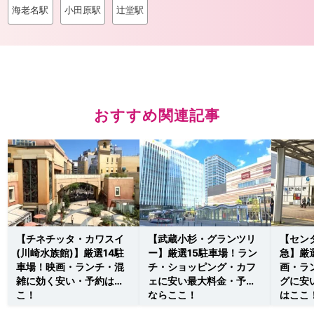
海老名駅
小田原駅
辻堂駅
おすすめ関連記事
【チネチッタ・カワスイ
【武蔵小杉・グランツリ
【セン
(川崎水族館)】厳選14駐
ー】厳選15駐車場！ラン
急】厳
車場！映画・ランチ・混
チ・ショッピング・カフ
画・ラ
雑に効く安い・予約はこ
ェに安い最大料金・予約
グに安
こ！
ならここ！
はここ