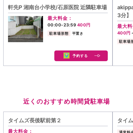
軒先P 湘南台小学校/石原医院 近隣駐車場
aki
3分】
最大料金：
00:00-23:59
400円
最大料
400円
駐車場形態
平置き
駐車場
予約する
近くのおすすめ時間貸駐車場
タイムズ長後駅前第２
タイ
最大料金：
通常料