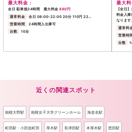
最大料金：
最大料
全日 駐車後24時間 最大料金
880円
【全日】2
料金入庫
通常料金
全日 08:00-22:00 20分 110円 22…
なります
営業時間
24時間入出庫可
通常料
台数
10台
営業時
台数
1
近くの関連スポット
相模大野駅
相模女子大学グリーンホール
海老名駅
町田駅・小田急町田
厚木駅
長津田駅
本厚木駅
恩田駅