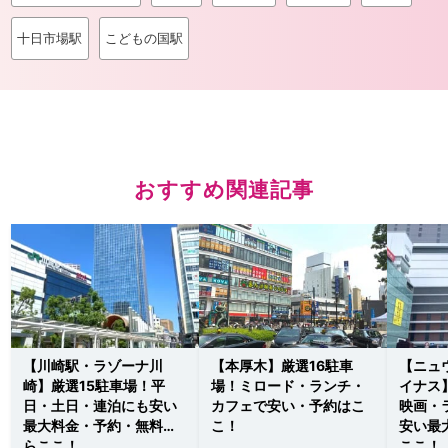
十日市場駅
こどもの国駅
おすすめ関連記事
【川崎駅・ラゾーナ川
【本厚木】厳選16駐車
【ニュ
崎】厳選15駐車場！平
場！ミロード・ランチ・
イナス
日・土日・連泊にも安い
カフェで安い・予約はこ
映画・
最大料金・予約・無料な
こ！
安い最
らここ！
ここ！