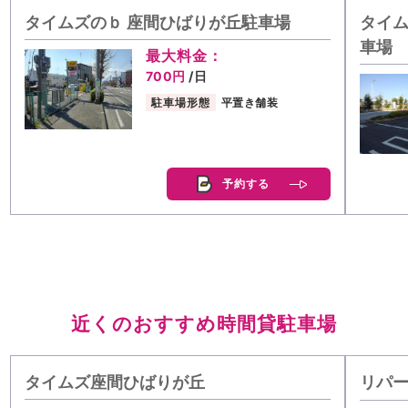
タイムズのｂ 座間ひばりが丘駐車場
タイム
車場
最大料金：
700円
/日
駐車場形態
平置き舗装
予約する
近くのおすすめ時間貸駐車場
タイムズ座間ひばりが丘
リパー