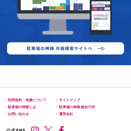
利用規約・免責について
サイトマップ
-
-
駐車場の神様とは
駐車場の神様 総合TOP
-
-
お問い合わせ
運営会社
-
-
公式SNS