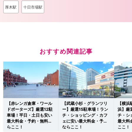
厚木駅
十日市場駅
おすすめ関連記事
【赤レンガ倉庫・ワール
【武蔵小杉・グランツリ
【横浜
ドポーターズ】厳選12駐
ー】厳選15駐車場！ラン
浜】厳
車場！平日・土日も安い
チ・ショッピング・カフ
チ・シ
最大料金・予約・無料な
ェに安い最大料金・予約
最大料
らここ！
ならここ！
ここ！