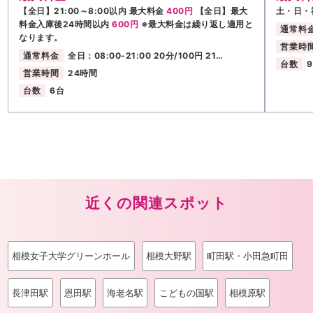
【全日】21:00～8:00以内 最大料金
400円
【全日】最大
土・日・
料金入庫後24時間以内
600円
※最大料金は繰り返し適用と
通常料
なります。
営業時
通常料金
全日：08:00-21:00 20分/100円 21…
台数
営業時間
24時間
台数
6台
近くの関連スポット
相模女子大学グリーンホール
相模大野駅
町田駅・小田急町田
長津田駅
恩田駅
海老名駅
こどもの国駅
相模原駅