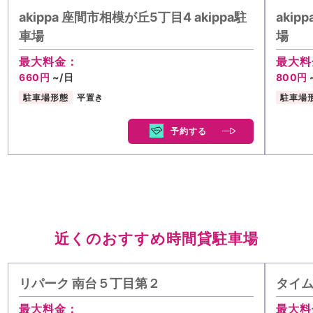
akippa 座間市相模が丘5丁目4 akippa駐
aki
車場
場
最大料金：
最大料
660円
~/日
800円
駐車場形態
平置き
駐車場
予約する
近くのおすすめ時間貸駐車場
リパーク 南台５丁目第２
タイ
最大料金：
最大料