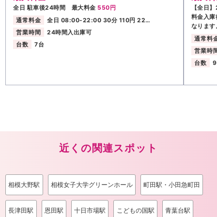
全日 駐車後24時間 最大料金
550円
【全日】2
料金入庫
通常料金
全日 08:00-22:00 30分 110円 22…
なります
営業時間
24時間入出庫可
通常料
台数
7台
営業時
台数
近くの関連スポット
相模大野駅
相模女子大学グリーンホール
町田駅・小田急町田
長津田駅
恩田駅
十日市場駅
こどもの国駅
青葉台駅