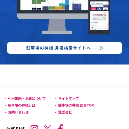
利用規約・免責について
サイトマップ
-
-
駐車場の神様とは
駐車場の神様 総合TOP
-
-
お問い合わせ
運営会社
-
-
公式SNS