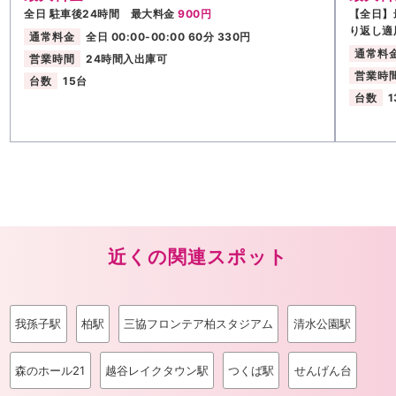
全日 駐車後24時間 最大料金
900円
【全日】
り返し適
通常料金
全日 00:00-00:00 60分 330円
通常料
営業時間
24時間入出庫可
営業時
台数
15台
台数
1
近くの関連スポット
我孫子駅
柏駅
三協フロンテア柏スタジアム
清水公園駅
森のホール21
越谷レイクタウン駅
つくば駅
せんげん台