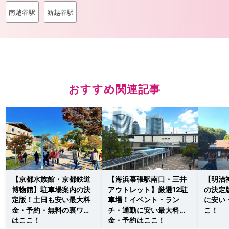
南越谷駅
新越谷駅
おすすめ関連記事
【京都水族館・京都鉄道
【海浜幕張駅南口・三井
【明治
博物館】駐車場案内の決
アウトレット】厳選12駐
の決定
定版！土日も安い最大料
車場！イベント・ラン
に安い
金・予約・無料の裏ワザ
チ・通勤に安い最大料
こ！
はここ！
金・予約はここ！