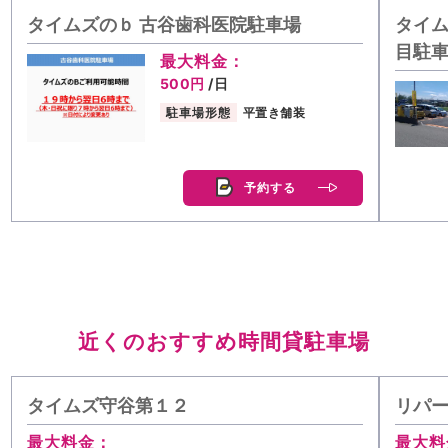
タイムズのｂ 古谷歯科医院駐車場
タイム
目駐
最大料金：
500円
/日
駐車場形態
平置き舗装
予約する
近くのおすすめ時間貸駐車場
タイムズ守谷第１２
リパー
最大料金：
最大料