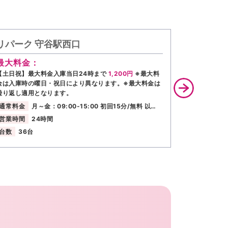
リパーク 守谷駅西口
タイムズ
最大料金：
通常料金
【土日祝】最大料金入庫当日24時まで
1,200円
※最大料
営業時間
金は入庫時の曜日・祝日により異なります。※最大料金は
台数
51台
繰り返し適用となります。
通常料金
月～金：09:00-15:00 初回15分/無料 以…
営業時間
24時間
台数
36台