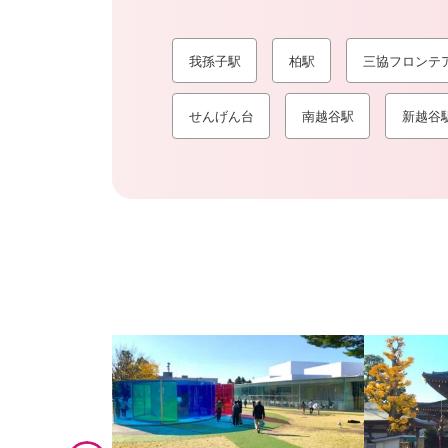
我孫子駅
柏駅
三協フロンテ
せんげん台
南越谷駅
新越谷