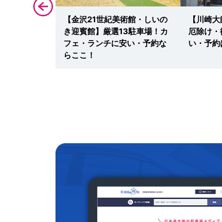
三越・大丸福
【金沢21世紀美術館・しいの
【川崎大
場！イベント・
き迎賓館】厳選13駐車場！カ
厄除け・
に安い・無料
フェ・ランチに安い・予約な
い・予約
ここ！
らここ！