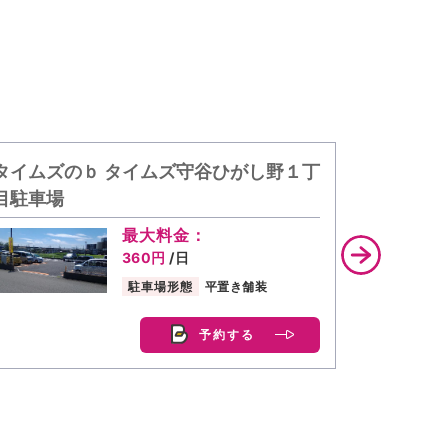
タイムズのｂ タイムズ守谷ひがし野１丁
タイムズ
目駐車場
最大料金：
360円
/日
駐車場形態
平置き舗装
予約する