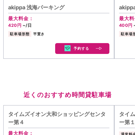
akippa 浅海パーキング
aki
最大料金：
最大料
420円
~/日
400円
駐車場形態
平置き
駐車場
予約する
近くのおすすめ時間貸駐車場
タイムズイオン大和ショッピングセンタ
タイ
ー第４
ー第
最大料金：
通常料