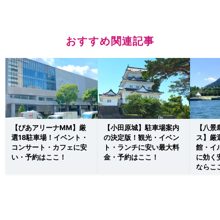
おすすめ関連記事
【ぴあアリーナMM】厳
【小田原城】駐車場案内
【八景
選18駐車場！イベント・
の決定版！観光・イベン
ス】厳
コンサート・カフェに安
ト・ランチに安い最大料
館・イ
い・予約はここ！
金・予約はここ！
に効く
ならこ