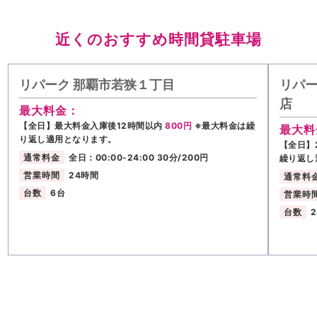
近くのおすすめ時間貸駐車場
リパーク 那覇市若狭１丁目
リパー
店
最大料金：
【全日】最大料金入庫後12時間以内
800円
※最大料金は繰
最大料
り返し適用となります。
【全日】2
通常料金
全日：00:00-24:00 30分/200円
繰り返し
営業時間
24時間
通常料
台数
6台
営業時
台数