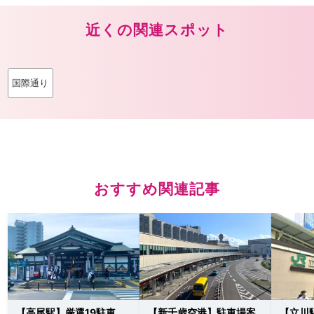
近くの関連スポット
国際通り
おすすめ関連記事
【高尾駅】厳選19駐車
【新千歳空港】駐車場案
【立川