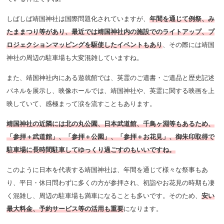
しばしば靖国神社は国際問題化されていますが、
年間を通じて例祭、み
たままつり等があり、最近では靖国神社内の施設でのライトアップ、プ
ロジェクションマッピングを駆使したイベントもあり
、その際には靖国
神社の周辺の駐車場も大変混雑していますね。
また、靖国神社内にある遊就館では、英霊のご遺書・ご遺品と歴史記述
パネルを展示し、映像ホールでは、靖国神社や、英霊に関する映画を上
映していて、感極まって涙を流すこともあります。
靖国神社の近隣には北の丸公園、日本武道館、千鳥ヶ淵等もあるため、
「参拝＋武道館」、「参拝＋公園」、「参拝＋お花見」、御朱印取得で
駐車場に長時間駐車してゆっくり過ごすのもいいですね。
このように日本を代表する靖国神社は、年間を通じて様々な祭事もあ
り、平日・休日問わずに多くの方が参拝され、初詣やお花見の時期も凄
く混雑し、周辺の駐車場も満車になることも多いです。そのため、
安い
最大料金、予約サービス等の活用も重要
になります。