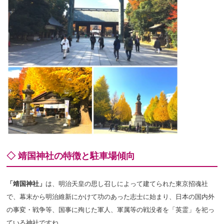
◇ 靖国神社の特徴と駐車場傾向
「靖国神社」
は、明治天皇の思し召しによって建てられた東京招魂社
で、幕末から明治維新にかけて功のあった志士に始まり、日本の国内外
の事変・戦争等、国事に殉じた軍人、軍属等の戦没者を「英霊」を祀っ
ている神社ですね。