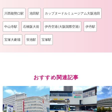
川西能勢口駅
池田駅
カップヌードルミュージアム大阪池田
中山寺駅
石橋阪大前
伊丹空港(大阪国際空港)
伊丹駅
宝塚大劇場
蛍池駅
宝塚駅
おすすめ関連記事