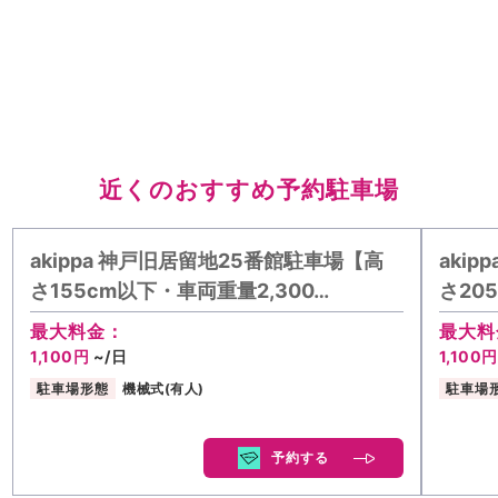
近くのおすすめ予約駐車場
akippa 神戸旧居留地25番館駐車場【高
aki
さ155cm以下・車両重量2,300…
さ20
最大料金：
最大料
1,100円
~/日
1,100
駐車場形態
機械式(有人)
駐車場
予約する