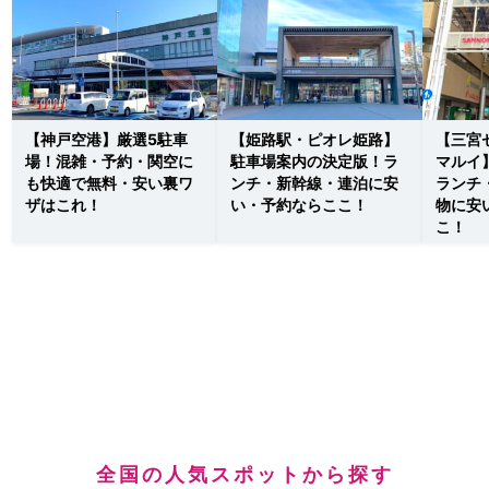
【神戸空港】厳選5駐車
【姫路駅・ピオレ姫路】
【三宮
場！混雑・予約・関空に
駐車場案内の決定版！ラ
マルイ
も快適で無料・安い裏ワ
ンチ・新幹線・連泊に安
ランチ
ザはこれ！
い・予約ならここ！
物に安
こ！
全国の人気スポットから探す