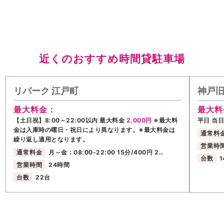
近くのおすすめ時間貸駐車場
リパーク 江戸町
神戸旧
最大料金：
最大料
【土日祝】8:00～22:00以内 最大料金
2,000円
※最大料
平日 当
金は入庫時の曜日・祝日により異なります。※最大料金は
通常料
繰り返し適用となります。
営業時
通常料金
月～金：08:00-22:00 15分/400円 2…
台数
1
営業時間
24時間
台数
22台