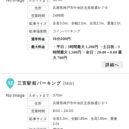
スポットまで
兵庫県神戸市中央区北長狭通4-7-6
住所
24時間
営業時間
全長5.0m、全幅2.0m、全高2.1m、重量2.0t
駐車サイズ
コインパーキング
駐車場形態
15分200円
通常料金
最大料金
・平日：3時間最大
1,200円
・土日祝：3
時間最大
1,500円
・全日：20:00～8:00 最
大
700円
詳細へ
12
三宮駅前パーキング
[58台]
No Image
370m
スポットまで
兵庫県神戸市中央区北長狭通2-3-1
住所
8:00～24:00
営業時間
全長5.3m、全幅1.85m、全高1.85m、重量
駐車サイズ
2.0t