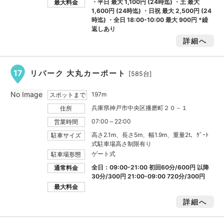
・平日 最大
1,100円
(24時迄) ・土 最大
最大料金
1,600円
(24時迄) ・日祝 最大
2,500円
(24
時迄) ・全日 18:00-10:00 最大
900円
*繰
返しあり
詳細へ
17
リパーク 大丸カーポート
[585台]
No Image
197m
スポットまで
兵庫県神戸市中央区播磨町２０－１
住所
07:00～22:00
営業時間
高さ2.1m、長さ5m、幅1.9m、重量2t、ｹﾞｰﾄ
駐車サイズ
式駐車場高さ制限有り
ゲート式
駐車場形態
全日：09:00-21:00 初回60分/600円 以降
通常料金
30分/300円 21:00-09:00 720分/300円
最大料金
詳細へ