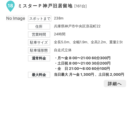
18
ミスターＰ神戸旧居留地
[161台]
No Image
238m
スポットまで
兵庫県神戸市中央区浪花町22
住所
24時間
営業時間
全長5.0m、全幅1.9m、全高2.2m、重量2.5t
駐車サイズ
自走式立体
駐車場形態
・月〜金 8:00〜21:00 60分300円
通常料金
・土日祝 8:00〜21:00 30分200円
・全 日 21:00〜8:00 60分100円
当日最大 月〜金
1,300円
、土日祝
2,000円
最大料金
詳細へ