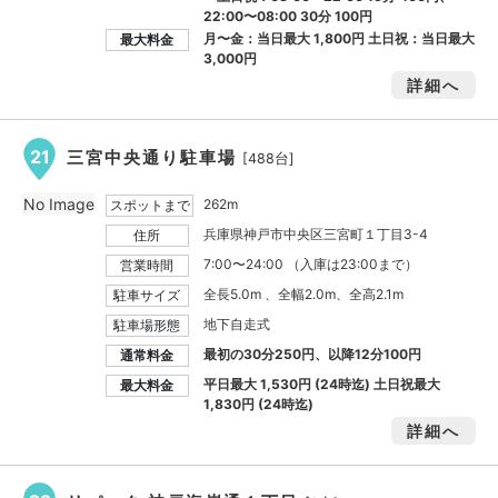
22:00〜08:00 30分 100円
月〜金：当日最大
1,800円
土日祝：当日最大
最大料金
3,000円
詳細へ
21
三宮中央通り駐車場
[488台]
No Image
262m
スポットまで
兵庫県神戸市中央区三宮町１丁目3-4
住所
7:00〜24:00 （入庫は23:00まで）
営業時間
全長5.0m 、全幅2.0m、全高2.1m
駐車サイズ
地下自走式
駐車場形態
最初の30分250円、以降12分100円
通常料金
平日最大
1,530円
(24時迄) 土日祝最大
最大料金
1,830円
(24時迄)
詳細へ