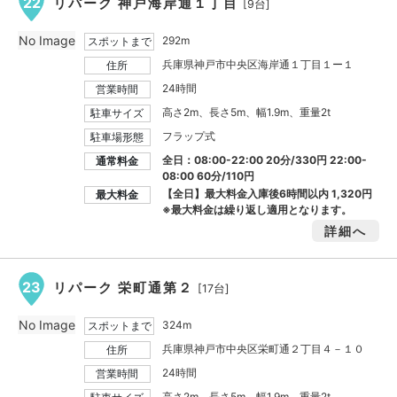
22
リパーク 神戸海岸通１丁目
[9台]
No Image
292m
スポットまで
兵庫県神戸市中央区海岸通１丁目１ー１
住所
24時間
営業時間
高さ2m、長さ5m、幅1.9m、重量2t
駐車サイズ
フラップ式
駐車場形態
全日：08:00-22:00 20分/330円 22:00-
通常料金
08:00 60分/110円
【全日】最大料金入庫後6時間以内
1,320円
最大料金
※最大料金は繰り返し適用となります。
詳細へ
23
リパーク 栄町通第２
[17台]
No Image
324m
スポットまで
兵庫県神戸市中央区栄町通２丁目４－１０
住所
24時間
営業時間
高さ2m、長さ5m、幅1.9m、重量2t