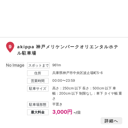
9
akippa 神戸メリケンパークオリエンタルホテ
ル駐車場
No Image
961m
スポットまで
兵庫県神戸市中央区波止場町5-6
住所
00:00〜23:59
営業時間
高さ：250cm 以下 長さ：500cm 以下 車
駐車サイズ
幅：200cm 以下 制限なし：車下 タイヤ幅 重
さ
平置き
駐車場形態
3,000円
最大料金
~/日
詳細へ