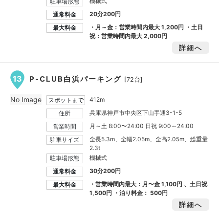
機械式
駐車場形態
20分200円
通常料金
・月～金：営業時間内最大
1,200円
・土日
最大料金
祝：営業時間内最大
2,000円
詳細へ
13
P-CLUB白浜パーキング
[72台]
No Image
412m
スポットまで
兵庫県神戸市中央区下山手通3-1-5
住所
月～土 8:00〜24:00 日祝 9:00～24:00
営業時間
全長5.3m、全幅2.05m、全高2.05m、総重量
駐車サイズ
2.3t
機械式
駐車場形態
30分200円
通常料金
・営業時間内最大：月〜金
1,100円
、土日祝
最大料金
1,500円
・泊り料金：
500円
詳細へ