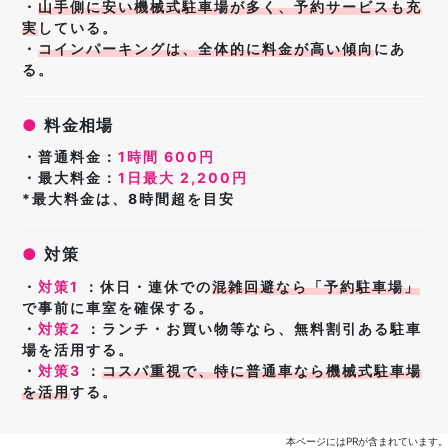
・
山手側に
安い
機械式駐車場
が多く、予約サービスも充
実
している
。
・
コインパーキングは、全体的に料金が高い傾向
にあ
る。
●
料金相場
・普通料金：
1時間 600円
・最大料金：
1日最大 2,200円
*最大料金は、8時間超を目安
●
対策
・
対策1
：休日・連休での
混雑回避なら「予約駐車場」
で事前に車室を確保する。
・
対策2
：ランチ・お買い物等なら、無料割引ある駐車
場を活用する
。
・
対策3
：
コスパ重視で、特に普通車なら機械式駐車場
を活用
する。
本ページにはPRが含まれています。