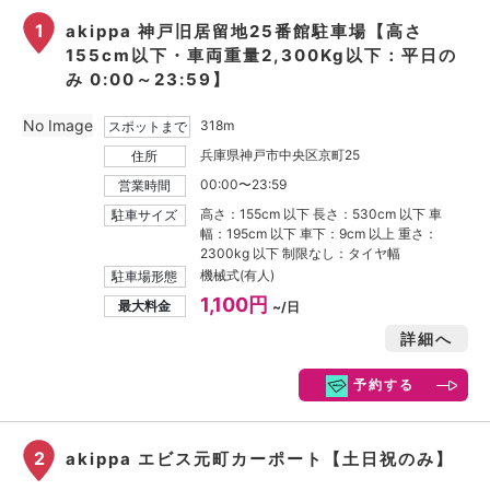
1
akippa 神戸旧居留地25番館駐車場【高さ
155cm以下・車両重量2,300Kg以下：平日の
み 0:00～23:59】
No Image
318m
スポットまで
兵庫県神戸市中央区京町25
住所
00:00〜23:59
営業時間
高さ：155cm 以下 長さ：530cm 以下 車
駐車サイズ
幅：195cm 以下 車下：9cm 以上 重さ：
2300kg 以下 制限なし：タイヤ幅
機械式(有人)
駐車場形態
1,100円
最大料金
~/日
詳細へ
予約する
2
akippa エビス元町カーポート【土日祝のみ】