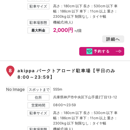
高さ：180cm 以下 長さ：530cm 以下 車
駐車サイズ
幅：186cm 以下 車下：11cm 以上 重さ：
2300kg 以下 制限なし：タイヤ幅
機械式(有人)
駐車場形態
2,000円
最大料金
~/日
詳細へ
予約する
8
akippa パークトアロード駐車場【平日のみ
8:00～23:59】
No Image
555m
スポットまで
兵庫県神戸市中央区下山手通2丁目13-12
住所
08:00〜23:59
営業時間
高さ：180cm 以下 長さ：530cm 以下 車
駐車サイズ
幅：186cm 以下 車下：11cm 以上 重さ：
2300kg 以下 制限なし：タイヤ幅
機械式(有人)
駐車場形態