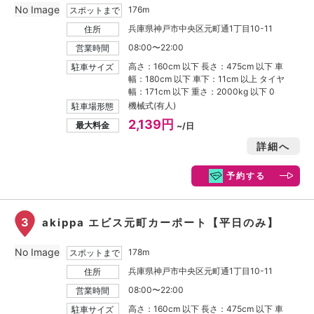
No Image
176m
スポットまで
兵庫県神戸市中央区元町通1丁目10-11
住所
08:00〜22:00
営業時間
高さ：160cm 以下 長さ：475cm 以下 車
駐車サイズ
幅：180cm 以下 車下：11cm 以上 タイヤ
幅：171cm 以下 重さ：2000kg 以下 0
機械式(有人)
駐車場形態
2,139円
最大料金
~/日
詳細へ
予約する
3
akippa エビス元町カーポート【平日のみ】
No Image
178m
スポットまで
兵庫県神戸市中央区元町通1丁目10-11
住所
08:00〜22:00
営業時間
高さ：160cm 以下 長さ：475cm 以下 車
駐車サイズ