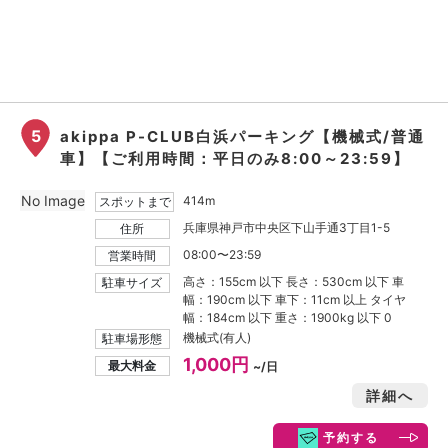
5
akippa P-CLUB白浜パーキング【機械式/普通
車】【ご利用時間：平日のみ8:00～23:59】
No Image
414m
スポットまで
兵庫県神戸市中央区下山手通3丁目1-5
住所
08:00〜23:59
営業時間
高さ：155cm 以下 長さ：530cm 以下 車
駐車サイズ
幅：190cm 以下 車下：11cm 以上 タイヤ
幅：184cm 以下 重さ：1900kg 以下 0
機械式(有人)
駐車場形態
1,000円
最大料金
~/日
詳細へ
予約する