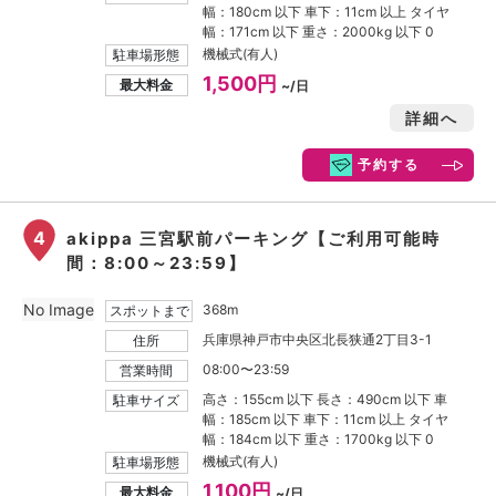
幅：180cm 以下 車下：11cm 以上 タイヤ
幅：171cm 以下 重さ：2000kg 以下 0
機械式(有人)
駐車場形態
1,500円
最大料金
~/日
詳細へ
予約する
4
akippa 三宮駅前パーキング【ご利用可能時
間：8:00～23:59】
No Image
368m
スポットまで
兵庫県神戸市中央区北長狭通2丁目3-1
住所
08:00〜23:59
営業時間
高さ：155cm 以下 長さ：490cm 以下 車
駐車サイズ
幅：185cm 以下 車下：11cm 以上 タイヤ
幅：184cm 以下 重さ：1700kg 以下 0
機械式(有人)
駐車場形態
1,100円
最大料金
~/日