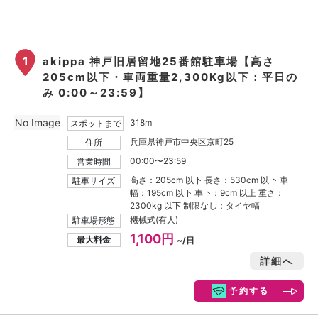
1
akippa 神戸旧居留地25番館駐車場【高さ
205cm以下・車両重量2,300Kg以下：平日の
み 0:00～23:59】
No Image
318m
スポットまで
兵庫県神戸市中央区京町25
住所
00:00〜23:59
営業時間
高さ：205cm 以下 長さ：530cm 以下 車
駐車サイズ
幅：195cm 以下 車下：9cm 以上 重さ：
2300kg 以下 制限なし：タイヤ幅
機械式(有人)
駐車場形態
1,100円
最大料金
~/日
詳細へ
予約する