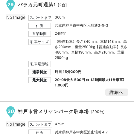
29
パラカ元町通第1
[2台]
No Image
360m
スポットまで
兵庫県神戸市中央区元町通3-9-3
住所
24時間
営業時間
【軽自動車】長さ340mm、車幅148mm、高
駐車サイズ
さ200mm、重量2500kg【普通自動車】長さ
480mm、車幅190mm、高さ210mm、重量
2500kg
駐車場形態
終日 15分200円
通常料金
20-08最大
500円
∞ 12時間最大(1番車室)
最大料金
1,000円
詳細へ
30
神戸市営メリケンパーク駐車場
[290台]
No Image
479m
スポットまで
兵庫県神戸市中央区波止場町４７
住所