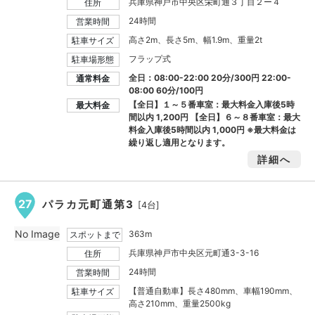
兵庫県神戸市中央区栄町通３丁目２ー４
住所
24時間
営業時間
高さ2m、長さ5m、幅1.9m、重量2t
駐車サイズ
フラップ式
駐車場形態
全日：08:00-22:00 20分/300円 22:00-
通常料金
08:00 60分/100円
【全日】１～５番車室：最大料金入庫後5時
最大料金
間以内
1,200円
【全日】６～８番車室：最大
料金入庫後5時間以内
1,000円
※最大料金は
繰り返し適用となります。
詳細へ
27
パラカ元町通第3
[4台]
No Image
363m
スポットまで
兵庫県神戸市中央区元町通3-3-16
住所
24時間
営業時間
【普通自動車】長さ480mm、車幅190mm、
駐車サイズ
高さ210mm、重量2500kg