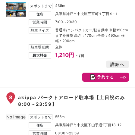
435m
スポットまで
兵庫県神戸市中央区三宮町１丁目９-１
住所
7:00～23:30
営業時間
普通車/コンパクトカー/軽自動車 車幅150cm
駐車サイズ
までを推奨 高さ：170cm 全長：490cm 横
幅：200cm
立体
駐車場形態
1,210円
最大料金
～/日
詳細へ
予約する
8
akippa パークトアロード駐車場【土日祝のみ
8:00～23:59】
No Image
555m
スポットまで
兵庫県神戸市中央区下山手通2丁目13-12
住所
08:00〜23:59
営業時間