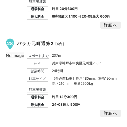
駐車場形態
終日 20分300円
通常料金
6時間最大
1,100円
20-08最大
600円
最大料金
詳細へ
28
パラカ元町通第2
[4台]
No Image
207m
スポットまで
兵庫県神戸市中央区元町通2-8-1
住所
24時間
営業時間
【普通自動車】長さ480mm、車幅190mm、
駐車サイズ
高さ210mm、重量2500kg
駐車場形態
終日 12分300円
通常料金
24-08最大
500円
最大料金
詳細へ