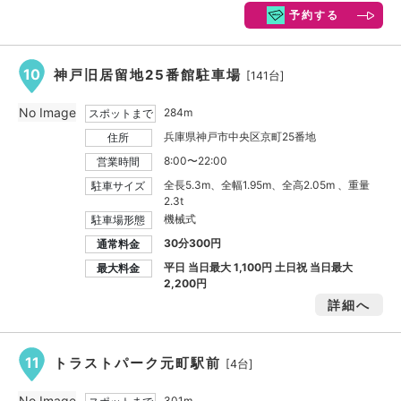
予約する
10
神戸旧居留地25番館駐車場
[141台]
No Image
284m
スポットまで
兵庫県神戸市中央区京町25番地
住所
8:00〜22:00
営業時間
全長5.3m、全幅1.95m、全高2.05m 、重量
駐車サイズ
2.3t
機械式
駐車場形態
30分300円
通常料金
平日 当日最大
1,100円
土日祝 当日最大
最大料金
2,200円
詳細へ
11
トラストパーク元町駅前
[4台]
No Image
301m