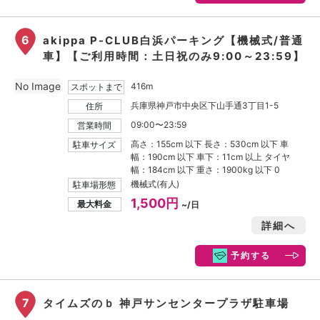
6
akippa P-CLUB白浜パーキング【機械式/普通
車】【ご利用時間：土日祝のみ9:00～23:59】
No Image
416m
スポットまで
兵庫県神戸市中央区下山手通3丁目1-5
住所
09:00〜23:59
営業時間
高さ：155cm 以下 長さ：530cm 以下 車
駐車サイズ
幅：190cm 以下 車下：11cm 以上 タイヤ
幅：184cm 以下 重さ：1900kg 以下 0
機械式(有人)
駐車場形態
1,500円
最大料金
~/日
詳細へ
予約する
7
タイムズのｂ 神戸サンセンタープラザ駐車場