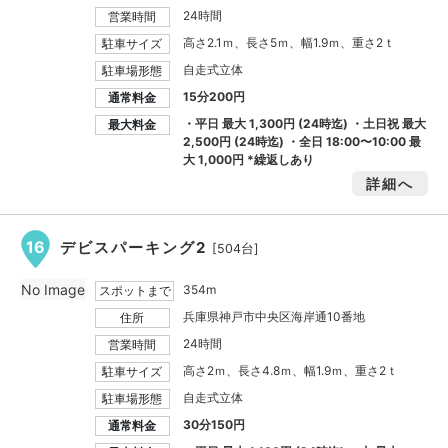
24時間
営業時間
高さ2.1ｍ、長さ5ｍ、幅1.9ｍ、重さ2ｔ
駐車サイズ
自走式立体
駐車場形態
15分200円
通常料金
・平日 最大
1,300円
(24時迄) ・土日祝 最大
最大料金
2,500円
(24時迄) ・全日 18:00〜10:00 最
大
1,000円
*繰返しあり
詳細へ
16
デビスパーキング2
[504台]
No Image
354m
スポットまで
兵庫県神戸市中央区海岸通10番地
住所
24時間
営業時間
高さ2ｍ、長さ4.8ｍ、幅1.9ｍ、重さ2ｔ
駐車サイズ
自走式立体
駐車場形態
30分150円
通常料金