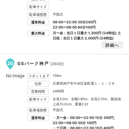
駐車サイズ
平面式
駐車場形態
08:00〜22:00 30分200円
通常料金
22:00〜08:00 60分100円
月〜金：当日１日最大
1,300円
(24時迄) 土
最大料金
日祝：当日１日最大
2,000円
(24時迄)
詳細へ
20
GSパーク神戸
[260台]
No Image
156m
スポットまで
兵庫県神戸市中央区栄町通１－１－２８
住所
24時間
営業時間
全長5.0m、全幅1.85m、全高2.10m、最低地
駐車サイズ
上高15.0cm、重量2.0t
平面式
駐車場形態
・月〜金：08:00〜22:00 15分 300円、
通常料金
22:00〜08:00 30分 100円
・土日祝：08:00〜22:00 15分 400円、