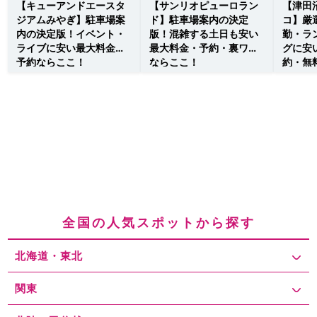
【キューアンドエースタ
【サンリオピューロラン
【津田
ジアムみやぎ】駐車場案
ド】駐車場案内の決定
コ】厳
内の決定版！イベント・
版！混雑する土日も安い
勤・ラ
ライブに安い最大料金・
最大料金・予約・裏ワザ
グに安
予約ならここ！
ならここ！
約・無
全国の人気スポットから探す
北海道・東北
関東