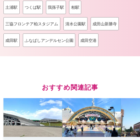
土浦駅
つくば駅
我孫子駅
柏駅
三協フロンテア柏スタジアム
清水公園駅
成田山新勝寺
成田駅
ふなばしアンデルセン公園
成田空港
おすすめ関連記事