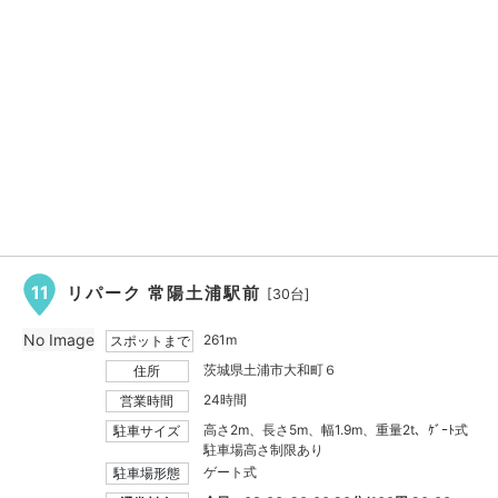
11
リパーク 常陽土浦駅前
[30台]
No Image
261m
スポットまで
茨城県土浦市大和町６
住所
24時間
営業時間
高さ2m、長さ5m、幅1.9m、重量2t、ｹﾞｰﾄ式
駐車サイズ
駐車場高さ制限あり
ゲート式
駐車場形態