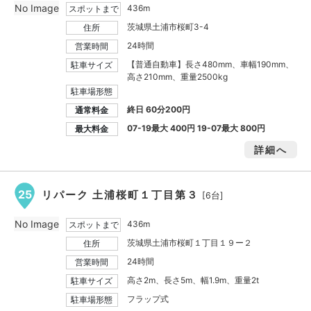
No Image
436m
スポットまで
茨城県土浦市桜町3-4
住所
24時間
営業時間
【普通自動車】長さ480mm、車幅190mm、
駐車サイズ
高さ210mm、重量2500kg
駐車場形態
終日 60分200円
通常料金
07-19最大
400円
19-07最大
800円
最大料金
詳細へ
25
リパーク 土浦桜町１丁目第３
[6台]
No Image
436m
スポットまで
茨城県土浦市桜町１丁目１９ー２
住所
24時間
営業時間
高さ2m、長さ5m、幅1.9m、重量2t
駐車サイズ
フラップ式
駐車場形態