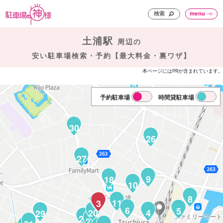
検索
menu
土浦駅
周辺の
安い駐車場検索・予約【最大料金・裏ワザ】
本ページにはPRが含まれています。
予約駐車場
時間貸駐車場
30
26
27
9
18
10
8
11
19
3
6
5
20
4
29
24
21