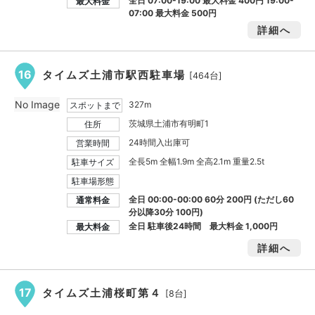
全日 07:00-19:00 最大料金
400円
19:00-
最大料金
07:00 最大料金
500円
詳細へ
16
タイムズ土浦市駅西駐車場
[464台]
No Image
327m
スポットまで
茨城県土浦市有明町1
住所
24時間入出庫可
営業時間
全長5m 全幅1.9m 全高2.1m 重量2.5t
駐車サイズ
駐車場形態
全日 00:00-00:00 60分 200円 (ただし60
通常料金
分以降30分 100円)
全日 駐車後24時間 最大料金
1,000円
最大料金
詳細へ
17
タイムズ土浦桜町第４
[8台]