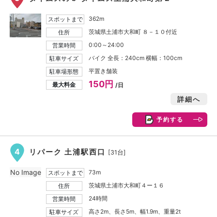
362m
スポットまで
茨城県土浦市大和町 ８－１０付近
住所
0:00～24:00
営業時間
バイク 全長：240cm 横幅：100cm
駐車サイズ
平置き舗装
駐車場形態
150円
最大料金
/日
詳細へ
予約する
4
リパーク 土浦駅西口
[31台]
No Image
73m
スポットまで
茨城県土浦市大和町４ー１６
住所
24時間
営業時間
高さ2m、長さ5m、幅1.9m、重量2t
駐車サイズ