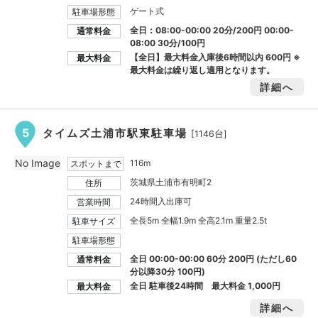
ゲート式
駐車場形態
全日：08:00-00:00 20分/200円 00:00-
通常料金
08:00 30分/100円
【全日】最大料金入庫後6時間以内
600円
※
最大料金
最大料金は繰り返し適用となります。
詳細へ
5
タイムズ土浦市駅東駐車場
[1146台]
No Image
116m
スポットまで
茨城県土浦市有明町2
住所
24時間入出庫可
営業時間
全長5m 全幅1.9m 全高2.1m 重量2.5t
駐車サイズ
駐車場形態
全日 00:00-00:00 60分 200円 (ただし60
通常料金
分以降30分 100円)
全日 駐車後24時間 最大料金
1,000円
最大料金
詳細へ