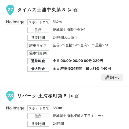
27
タイムズ土浦中央第３
[40台]
No Image
562m
スポットまで
茨城県土浦市中央1-1
住所
24時間入出庫可
営業時間
全長5m 全幅1.9m 全高2.1m 重量2.5t
駐車サイズ
駐車場形態
全日 00:00-00:00 60分 220円
通常料金
全日 駐車後24時間 最大料金
440円
最大料金
詳細へ
28
リパーク 土浦桜町第６
[18台]
No Image
680m
スポットまで
茨城県土浦市桜町２丁目１１ー４
住所
24時間
営業時間