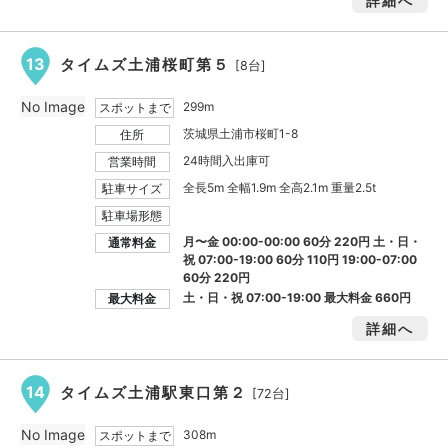
詳細へ
13
タイムズ土浦桜町第５
[8台]
No Image
299m
スポットまで
茨城県土浦市桜町1-8
住所
24時間入出庫可
営業時間
全長5m 全幅1.9m 全高2.1m 重量2.5t
駐車サイズ
駐車場形態
月〜金 00:00-00:00 60分 220円 土・日・
通常料金
祝 07:00-19:00 60分 110円 19:00-07:00
60分 220円
土・日・祝 07:00-19:00 最大料金
660円
最大料金
詳細へ
14
タイムズ土浦駅東口第２
[72台]
No Image
308m
スポットまで