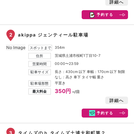
詳細へ
予約する
2
akippa ジェンティール駐車場
No Image
354m
スポットまで
茨城県土浦市桜町1丁目10-7
住所
00:00〜23:59
営業時間
長さ：430cm 以下 車幅：170cm 以下 制限
駐車サイズ
なし：高さ 車下 タイヤ幅 重さ
平置き
駐車場形態
350円
最大料金
~/日
詳細へ
予約する
3
タイムズのｂ タイムズ土浦大和町第２