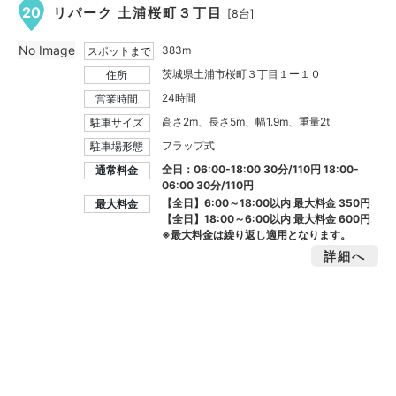
20
リパーク 土浦桜町３丁目
[8台]
No Image
383m
スポットまで
茨城県土浦市桜町３丁目１ー１０
住所
24時間
営業時間
高さ2m、長さ5m、幅1.9m、重量2t
駐車サイズ
フラップ式
駐車場形態
全日：06:00-18:00 30分/110円 18:00-
通常料金
06:00 30分/110円
【全日】6:00～18:00以内 最大料金
350円
最大料金
【全日】18:00～6:00以内 最大料金
600円
※最大料金は繰り返し適用となります。
詳細へ