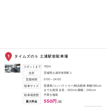
1
タイムズのｂ 土浦駅前駐車場
182m
スポットまで
茨城県土浦市有明町１
住所
0:00～24:00
営業時間
普通車/コンパクトカー/軽自動車 車幅190cm
駐車サイズ
までを推奨 全長：500cm 横幅：240cm
平置き舗装
駐車場形態
550円
最大料金
/日