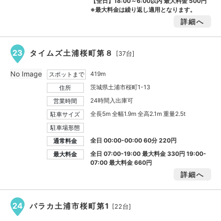
【全日】18:00～6:00以内 最大料金
500円
※最大料金は繰り返し適用となります。
詳細へ
23
タイムズ土浦桜町第８
[37台]
No Image
419m
スポットまで
茨城県土浦市桜町1-13
住所
24時間入出庫可
営業時間
全長5m 全幅1.9m 全高2.1m 重量2.5t
駐車サイズ
駐車場形態
全日 00:00-00:00 60分 220円
通常料金
全日 07:00-19:00 最大料金
330円
19:00-
最大料金
07:00 最大料金
660円
詳細へ
24
パラカ土浦市桜町第1
[22台]