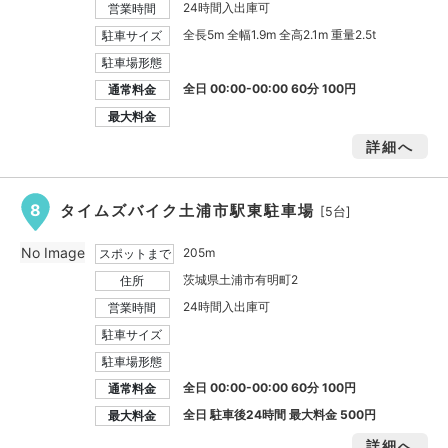
24時間入出庫可
営業時間
全長5m 全幅1.9m 全高2.1m 重量2.5t
駐車サイズ
駐車場形態
全日 00:00-00:00 60分 100円
通常料金
最大料金
詳細へ
8
タイムズバイク土浦市駅東駐車場
[5台]
No Image
205m
スポットまで
茨城県土浦市有明町2
住所
24時間入出庫可
営業時間
駐車サイズ
駐車場形態
全日 00:00-00:00 60分 100円
通常料金
全日 駐車後24時間 最大料金
500円
最大料金
詳細へ