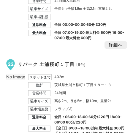
24時間入出庫可
営業時間
全長5m 全幅1.9m 全高2.1m 重量2.5t
駐車サイズ
駐車場形態
全日 00:00-00:00 60分 330円
通常料金
全日 07:00-19:00 最大料金
500円
19:00-
最大料金
07:00 最大料金
600円
詳細へ
22
リパーク 土浦桜町１丁目
[6台]
No Image
402m
スポットまで
茨城県土浦市桜町１丁目１８ー１３
住所
24時間
営業時間
高さ2m、長さ5m、幅1.9m、重量2t
駐車サイズ
フラップ式
駐車場形態
全日：06:00-18:00 60分/220円 18:00-
通常料金
06:00 60分/220円
【全日】6:00～18:00以内 最大料金
300円
最大料金