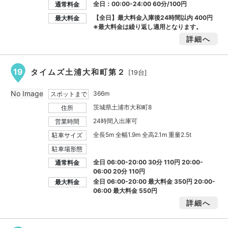
全日：00:00-24:00 60分/100円
通常料金
【全日】最大料金入庫後24時間以内
400円
最大料金
※最大料金は繰り返し適用となります。
詳細へ
19
タイムズ土浦大和町第２
[19台]
No Image
366m
スポットまで
茨城県土浦市大和町8
住所
24時間入出庫可
営業時間
全長5m 全幅1.9m 全高2.1m 重量2.5t
駐車サイズ
駐車場形態
全日 06:00-20:00 30分 110円 20:00-
通常料金
06:00 20分 110円
全日 06:00-20:00 最大料金
350円
20:00-
最大料金
06:00 最大料金
550円
詳細へ