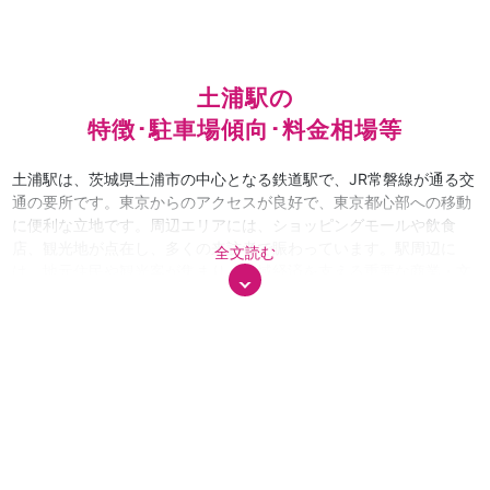
土浦駅の
特徴･駐車場傾向･料金相場等
土浦駅は、茨城県土浦市の中心となる鉄道駅で、JR常磐線が通る交
通の要所です。東京からのアクセスが良好で、東京都心部への移動
に便利な立地です。周辺エリアには、ショッピングモールや飲食
店、観光地が点在し、多くの来訪者で賑わっています。駅周辺に
全文読む
は、地元住民や観光客が集まり、地域経済を支える重要な商業・文
化の拠点となっています。例えば、駅直結の「土浦駅ビル」や「イ
トーヨーカドー土浦店」などがあり、ショッピングや食事、日常的
な買い物を楽しむことができます。加えて、土浦駅周辺には観光名
所も多く、特に「土浦花火大会」などのイベントが開催される時期
には多くの来訪者が訪れるため、駅周辺は活気に満ちています。 来
訪者の特徴としては、平日には地元のビジネスマンや学生が多く利
用し、週末や祝日には観光目的やイベント参加者が増加します。特
に、土浦市内には自然や歴史的な名所も多いため、観光客の利用も
目立ちます。また、東京都心から電車でのアクセスが便利なため、