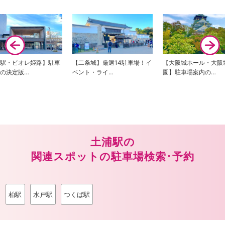
条城】厳選14駐車場！イ
【大阪城ホール・大阪城公
【清水寺・高台寺】
ト・ライ…
園】駐車場案内の…
内の決定版！土…
土浦駅の
関連スポットの駐車場検索･予約
柏駅
水戸駅
つくば駅