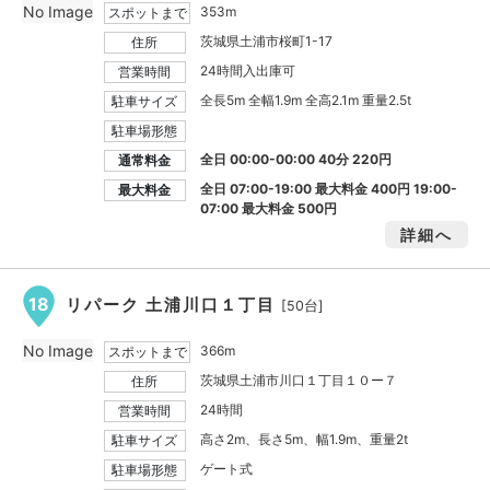
No Image
353m
スポットまで
茨城県土浦市桜町1-17
住所
24時間入出庫可
営業時間
全長5m 全幅1.9m 全高2.1m 重量2.5t
駐車サイズ
駐車場形態
全日 00:00-00:00 40分 220円
通常料金
全日 07:00-19:00 最大料金
400円
19:00-
最大料金
07:00 最大料金
500円
詳細へ
18
リパーク 土浦川口１丁目
[50台]
No Image
366m
スポットまで
茨城県土浦市川口１丁目１０ー７
住所
24時間
営業時間
高さ2m、長さ5m、幅1.9m、重量2t
駐車サイズ
ゲート式
駐車場形態