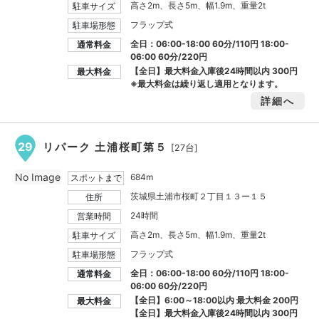
高さ2m、長さ5m、幅1.9m、重量2t
駐車サイズ
フラップ式
駐車場形態
全日：06:00-18:00 60分/110円 18:00-
通常料金
06:00 60分/220円
【全日】最大料金入庫後24時間以内
300円
最大料金
※最大料金は繰り返し適用となります。
詳細へ
29
リパーク 土浦桜町第５
[27台]
No Image
684m
スポットまで
茨城県土浦市桜町２丁目１３ー１５
住所
24時間
営業時間
高さ2m、長さ5m、幅1.9m、重量2t
駐車サイズ
フラップ式
駐車場形態
全日：06:00-18:00 60分/110円 18:00-
通常料金
06:00 60分/220円
【全日】6:00～18:00以内 最大料金
200円
最大料金
【全日】最大料金入庫後24時間以内
300円