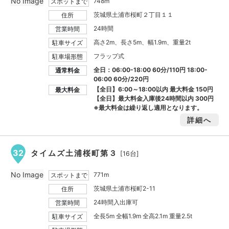
No Image
748m
スポットまで
茨城県土浦市桜町２丁目１１
住所
24時間
営業時間
高さ2m、長さ5m、幅1.9m、重量2t
駐車サイズ
フラップ式
駐車場形態
全日：06:00-18:00 60分/110円 18:00-
通常料金
06:00 60分/220円
【全日】6:00～18:00以内 最大料金
150円
最大料金
【全日】最大料金入庫後24時間以内
300円
※最大料金は繰り返し適用となります。
詳細へ
32
タイムズ土浦桜町第３
[16台]
No Image
771m
スポットまで
茨城県土浦市桜町2-11
住所
24時間入出庫可
営業時間
全長5m 全幅1.9m 全高2.1m 重量2.5t
駐車サイズ