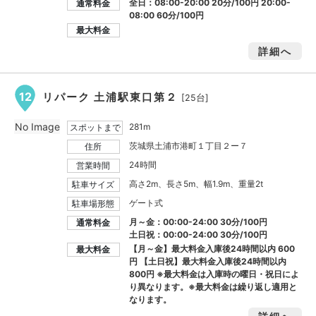
全日：08:00-20:00 20分/100円 20:00-
通常料金
08:00 60分/100円
最大料金
詳細へ
12
リパーク 土浦駅東口第２
[25台]
No Image
281m
スポットまで
茨城県土浦市港町１丁目２ー７
住所
24時間
営業時間
高さ2m、長さ5m、幅1.9m、重量2t
駐車サイズ
ゲート式
駐車場形態
月～金：00:00-24:00 30分/100円
通常料金
土日祝：00:00-24:00 30分/100円
【月～金】最大料金入庫後24時間以内
600
最大料金
円
【土日祝】最大料金入庫後24時間以内
800円
※最大料金は入庫時の曜日・祝日によ
り異なります。※最大料金は繰り返し適用と
なります。