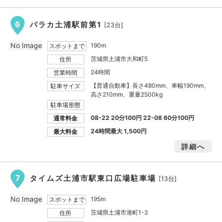
6
パラカ土浦駅前第1
[23台]
No Image
190m
スポットまで
茨城県土浦市大和町5
住所
24時間
営業時間
【普通自動車】長さ480mm、車幅190mm、
駐車サイズ
高さ210mm、重量2500kg
駐車場形態
08-22 20分100円 22-08 60分100円
通常料金
24時間最大
1,500円
最大料金
詳細へ
7
タイムズ土浦市駅東口広場駐車場
[13台]
No Image
195m
スポットまで
茨城県土浦市港町1-3
住所