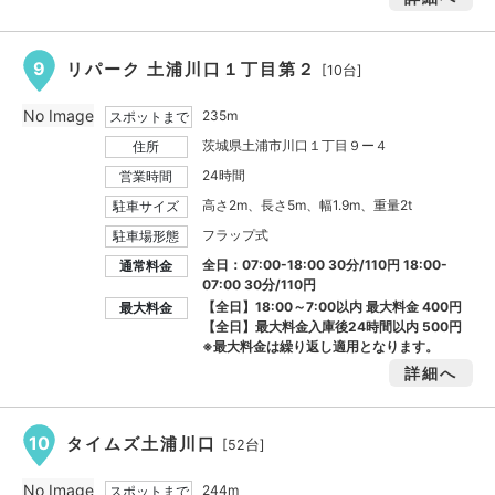
9
リパーク 土浦川口１丁目第２
[10台]
No Image
235m
スポットまで
茨城県土浦市川口１丁目９ー４
住所
24時間
営業時間
高さ2m、長さ5m、幅1.9m、重量2t
駐車サイズ
フラップ式
駐車場形態
全日：07:00-18:00 30分/110円 18:00-
通常料金
07:00 30分/110円
【全日】18:00～7:00以内 最大料金
400円
最大料金
【全日】最大料金入庫後24時間以内
500円
※最大料金は繰り返し適用となります。
詳細へ
10
タイムズ土浦川口
[52台]
No Image
244m
スポットまで