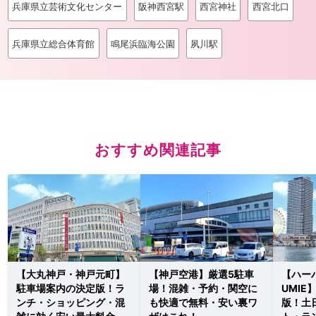
兵庫県立芸術文化センター
阪神西宮駅
西宮神社
西宮北口
兵庫県立総合体育館
鳴尾浜臨海公園
夙川駅
おすすめ関連記事
【大丸神戸・神戸元町】
【神戸空港】厳選5駐車
【ハー
駐車場案内の決定版！ラ
場！混雑・予約・関空に
UMI
ンチ・ショッピング・混
も快適で無料・安い裏ワ
版！土