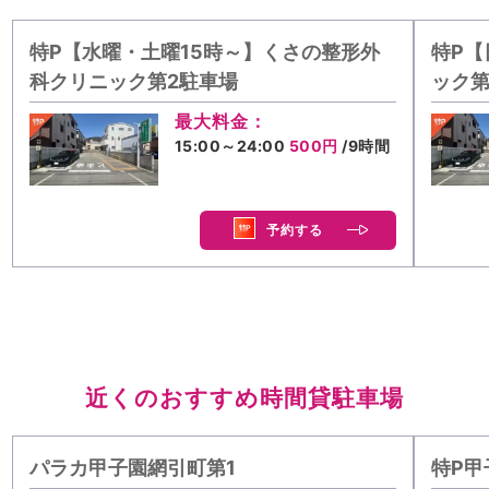
特P【水曜・土曜15時～】くさの整形外
特P【
科クリニック第2駐車場
ック第
最大料金：
15:00～24:00
500円
/9時間
予約する
近くのおすすめ時間貸駐車場
パラカ甲子園網引町第1
特P甲