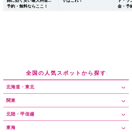
雑に効く安い最大料金・
ザはこれ！
ト・ラ
予約・無料ならここ！
金・予
こ！
全国の人気スポットから探す
北海道・東北
関東
北陸・甲信越
東海