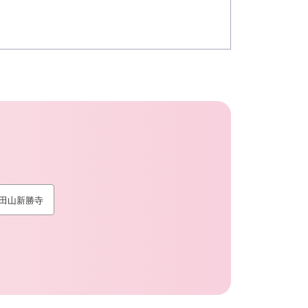
台数
262
田山新勝寺