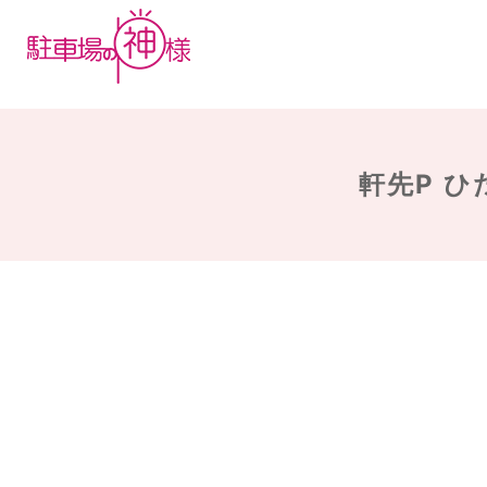
軒先P ひ