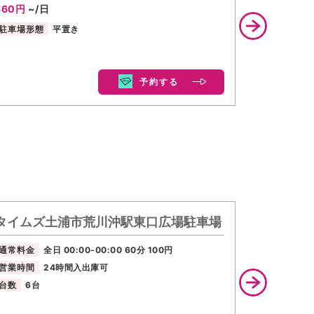
360円
~/日
最大料金
500円
~/
駐車場形態
平置き
駐車場形態
予約する
タイムズ土浦市荒川沖駅東口広場駐車場
タイムズ
最大料金
通常料金
全日 00:00-00:00 60分 100円
月〜金 当日
営業時間
24時間入出庫可
通常料金
台数
6台
営業時間