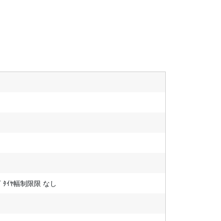
下 ﾀｲﾔ幅制限限 なし