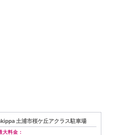
akippa 土浦市桜ケ丘アクラス駐車場
akipp
場
最大料金：