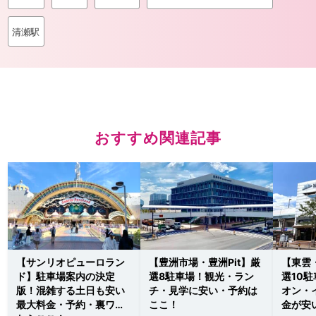
清瀬駅
おすすめ関連記事
【サンリオピューロラン
【豊洲市場・豊洲Pit】厳
【東雲
ド】駐車場案内の決定
選8駐車場！観光・ラン
選10
版！混雑する土日も安い
チ・見学に安い・予約は
オン・
最大料金・予約・裏ワザ
ここ！
金が安