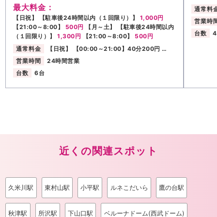
最大料金：
通常料
【日祝】 【駐車後24時間以内（１回限り）】
1,000円
営業時
【21:00～8:00】
500円
【月～土】 【駐車後24時間以内
台数
（１回限り）】
1,300円
【21:00～8:00】
500円
通常料金
【日祝】 【00:00～21:00】40分200円 …
営業時間
24時間営業
台数
6台
近くの関連スポット
久米川駅
東村山駅
小平駅
ルネこだいら
鷹の台駅
秋津駅
所沢駅
下山口駅
ベルーナドーム(西武ドーム)