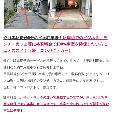
◎目黒駅徒歩6分の平面駐車場！
駅周辺でのビジネス、ラ
ンチ・カフェ等に
格安料金で
100%車室を確保したい方に
はオススメ！（軽・コンパクトカー）
最近、駐車場予約サービスが流行ってきているので、主要駅利用者には
便利な予約専用駐車場もご紹介しますね。
目黒駅徒歩6分の平面駐車場（予約専用）で、収容台数は1台ですが、権
之助坂・目黒駅周辺でのランチ、カフェ、商談等
に大変便利ですよ。
但し、軽・コンパクトカー限定です。
駐車料金は、
平日・休日等の違いで変動するのですが、休日も100%車
室を確保できて本当にオススメです。車室が少し狭いですが割安が良い
方には是非！！