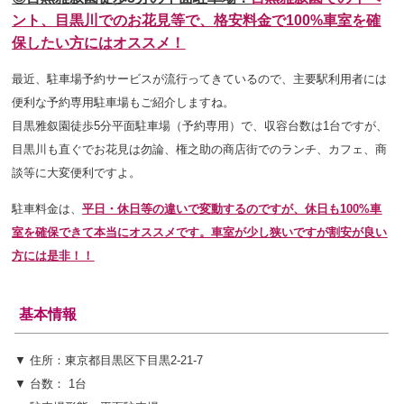
ント、目黒川でのお花見等で、
格安料金で
100%車室を確
保したい方にはオススメ！
最近、駐車場予約サービスが流行ってきているので、主要駅利用者には
便利な予約専用駐車場もご紹介しますね。
目黒雅叙園徒歩5分平面駐車場（予約専用）で、収容台数は1台ですが、
目黒川も直ぐでお花見は勿論、権之助の商店街でのランチ、カフェ、商
談等
に大変便利ですよ。
駐車料金は、
平日・休日等の違いで変動するのですが、休日も100%車
室を確保できて本当にオススメです。車室が少し狭いですが割安が良い
方には是非！！
基本情報
▼ 住所：東京都目黒区下目黒2-21-7
▼ 台数： 1台