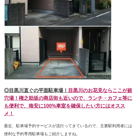
◎目黒川直ぐの平面駐車場！
目黒川のお花見ならここが超
穴場！権之助坂の商店街も近いので、ランチ・カフェ等に
も便利で、
格安に
100%車室を確保したい方にはオスス
メ！
最近、駐車場予約サービスが流行ってきているので、主要駅利用者には
便利な予約専用駐車場もご紹介しますね。