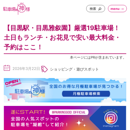
検索
menu
【目黒駅・目黒雅叙園】厳選19駐車場！
土日もランチ・お花見で安い最大料金・
予約はここ！
本ページにはPRが含まれています。
2026年3月22日
ショッピング・遊びスポット
sc
he
du
le