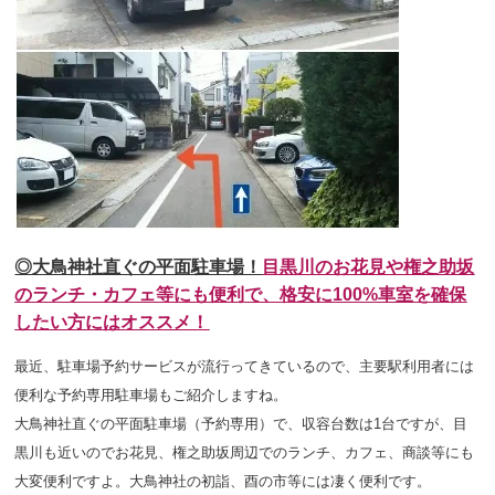
◎大鳥神社直ぐの平面駐車場！
目黒川のお花見や権之助坂
のランチ・カフェ等にも便利で、
格安に
100%車室を確保
したい方にはオススメ！
最近、駐車場予約サービスが流行ってきているので、主要駅利用者には
便利な予約専用駐車場もご紹介しますね。
大鳥神社直ぐの平面駐車場（予約専用）で、収容台数は1台ですが、目
黒川も近いのでお花見、権之助坂周辺でのランチ、カフェ、商談等
にも
大変便利ですよ。大鳥神社の初詣、酉の市等には凄く便利です。