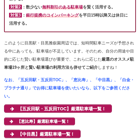
対策2
：数少ない
無料割引のある駐車場
を賢く活用する。
対策3
：
銀行提携のコインパーキング
を平日15時以降又は休日に
活用する。
このように目黒駅・目黒雅叙園周辺では、短時間駐車ニーズが予想され
る中にあっても、駐車場が不足しています。そのため、自分の用途や目
的に応じた賢い駐車場選びが重要で、これらに応じた
厳選のオススメ駐
車場19ヶ所と賢い駐車場の利用方法も併せてご紹介
しますね！
なお、「五反田駅・五反田TOC」、「恵比寿」、「中目黒」、「白金・
プラチナ通り」でお得に駐車場を使いたいなら、以下をご参照くださ
い。
【五反田駅・五反田TOC】厳選駐車場一覧！
【恵比寿】厳選駐車場一覧！
【中目黒】厳選駐車場一覧！