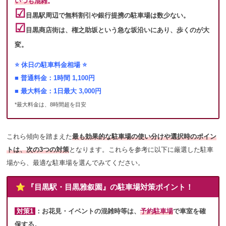
いつも混雑
。
☑︎
目黒駅周辺で無料割引や銀行提携の駐車場は数少ない。
☑︎
目黒商店街は、権之助坂という急な坂沿いにあり、歩くのが大
変。
⭐️ 休日の駐車料金相場 ⭐️
■ 普通料金：1時間 1,100円
■ 最大料金：1日最大 3,000円
*最大料金は、8時間超を目安
これら傾向を踏まえた
最も効果的な駐車場の使い分けや選択時のポイン
トは、次の3つの対策
となります。これらを参考に以下に厳選した駐車
場から、最適な駐車場を選んでみてください。
⭐️ 『目黒駅・目黒雅叙園』の駐車場対策ポイント！
対策1
：
お花見・イベントの混雑時等は、
予約駐車場
で車室を確
保する
。