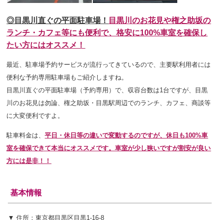
◎目黒川直ぐの平面駐車場！
目黒川のお花見や権之助坂の
ランチ・カフェ等にも便利で、
格安に
100%車室を確保し
たい方にはオススメ！
最近、駐車場予約サービスが流行ってきているので、主要駅利用者には
便利な予約専用駐車場もご紹介しますね。
目黒川直ぐの平面駐車場（予約専用）で、収容台数は1台ですが、目黒
川のお花見は勿論、権之助坂・目黒駅周辺でのランチ、カフェ、商談等
に大変便利ですよ。
駐車料金は、
平日・休日等の違いで変動するのですが、休日も100%車
室を確保できて本当にオススメです。車室が少し狭いですが割安が良い
方には是非！！
基本情報
▼ 住所：東京都目黒区目黒1-16-8