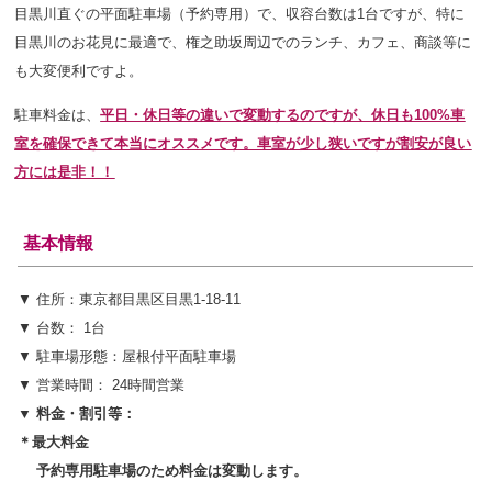
目黒川直ぐの平面駐車場（予約専用）で、収容台数は1台ですが、特に
目黒川のお花見に最適で、権之助坂周辺でのランチ、カフェ、商談等
に
も大変便利ですよ。
駐車料金は、
平日・休日等の違いで変動するのですが、休日も100%車
室を確保できて本当にオススメです。車室が少し狭いですが割安が良い
方には是非！！
基本情報
▼ 住所：東京都目黒区目黒1-18-11
▼ 台数： 1台
▼ 駐車場形態：屋根付平面駐車場
▼ 営業時間： 24時間営業
▼ 料金・割引等：
＊最大料金
予約専用駐車場のため料金は変動します。