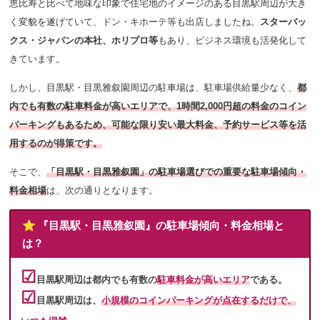
恵比寿と比べて地味な印象で住宅地のイメージのある目黒駅周辺が大き
く変貌を遂げていて、ドン・キホーテ等も出店しましたね。
スターバッ
クス・ジャパンの本社、ホリプロ等
もあり、ビジネス環境も活発化して
きています。
しかし、目黒駅・目黒雅叙園周辺の駐車場は、駐車場供給量少なく、
都
内でも有数の駐車料金が高いエリアで、1時間2,000円超の料金のコイン
パーキングもあるため、可能な限り安い最大料金、予約サービス等を活
用するのが得策です。
そこで、
「目黒駅・目黒雅叙園」の駐車場選びでの重要な駐車場傾向・
料金相場
は、次の通りとなります。
⭐️ 『目黒駅・目黒雅叙園』の駐車場傾向・料金相場と
は？
☑︎
目黒駅周辺は都内でも有数の
駐車料金が高いエリア
である。
☑︎
目黒駅周辺は、
小規模のコインパーキングが点在するだけで、