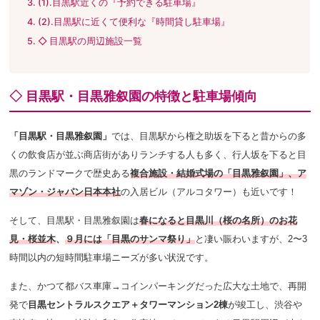
(1).目黒駅近くの『予約できる駐車場』
(2).目黒駅に近くて便利な『時間貸し駐車場』
◇ 目黒駅の周辺施設一覧
◇ 目黒駅・目黒雅叙園の特徴と駐車場傾向
「目黒駅・目黒雅叙園」
では、
目黒駅から権之助坂を下ると昔からの多
くの飲食店が並ぶ商店街がありランチする人も多く、行人坂を下ると目
黒のランドマークで歴史ある
複合施設・結婚式場の「目黒雅叙園」、ア
マゾン・ジャパン日本本社
の入居ビル（アルコタワー）も近いです！
そして、目黒駅・目黒雅叙園は
春になると目黒川（桜の名所）のお花
見・桜並木
、
９月には「目黒のサンマ祭り」
と凄い賑わいますが、2〜3
時間以内の
短時間駐車場ニーズが多い状況です。
また、かつて都バス車庫→コインパーキングだった広大な土地で、再開
発で
目黒セントラルスクエア＋タワーマンション2棟
が竣工し、渋谷や