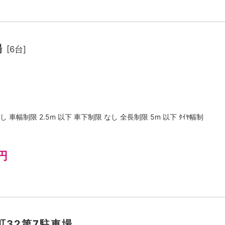
場
[6台]
 車幅制限 2.5m 以下 車下制限 なし 全長制限 5m 以下 ﾀｲﾔ幅制
円
町32第7駐車場