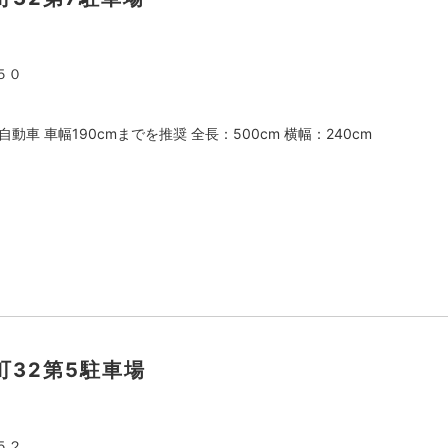
５０
動車 車幅190cmまでを推奨 全長：500cm 横幅：240cm
町32第5駐車場
５２