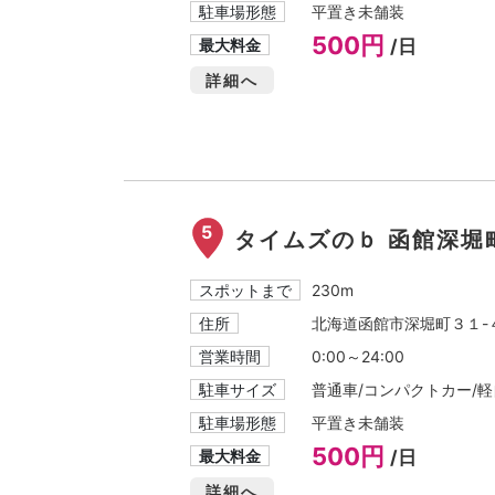
駐車場形態
平置き未舗装
500円
最大料金
/日
詳細へ
5
タイムズのｂ 函館深堀
スポットまで
230m
住所
北海道函館市深堀町３１-
営業時間
0:00～24:00
駐車サイズ
普通車/コンパクトカー/軽自
駐車場形態
平置き未舗装
500円
最大料金
/日
詳細へ