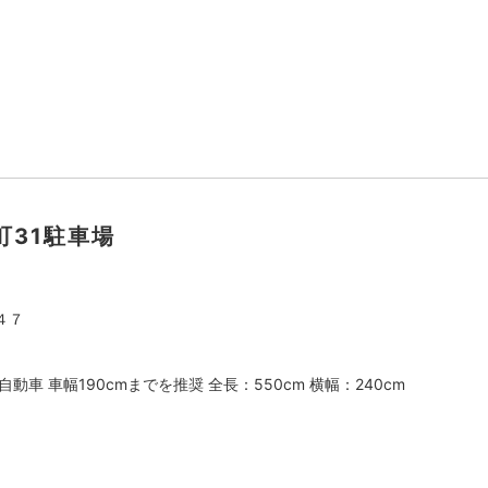
町31駐車場
４７
動車 車幅190cmまでを推奨 全長：550cm 横幅：240cm