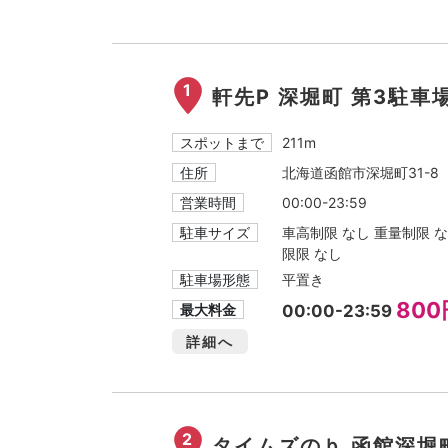
1
軒先P 深堀町 第3駐車
スポットまで
211m
住所
北海道函館市深堀町31-8
営業時間
00:00-23:59
駐車サイズ
車高制限 なし 重量制限 なし
限限 なし
駐車場形態
平置き
800
最大料金
00:00-23:59
詳細へ
2
タイムズのｂ 函館深堀