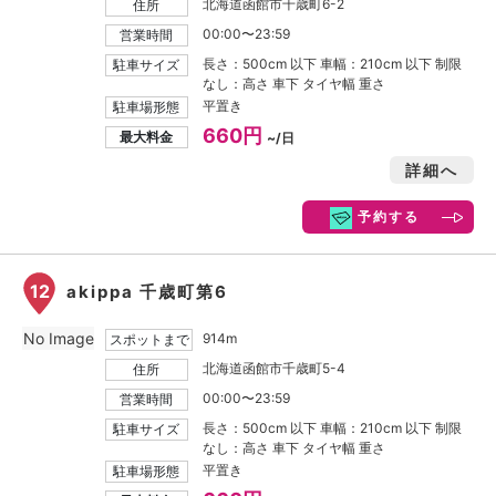
北海道函館市千歳町6-2
住所
00:00〜23:59
営業時間
長さ：500cm 以下 車幅：210cm 以下 制限
駐車サイズ
なし：高さ 車下 タイヤ幅 重さ
平置き
駐車場形態
660円
最大料金
~/日
詳細へ
予約する
12
akippa 千歳町第6
No Image
914m
スポットまで
北海道函館市千歳町5-4
住所
00:00〜23:59
営業時間
長さ：500cm 以下 車幅：210cm 以下 制限
駐車サイズ
なし：高さ 車下 タイヤ幅 重さ
平置き
駐車場形態