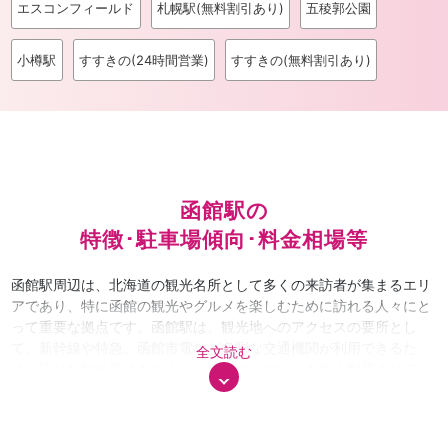
エスコンフィールド
札幌駅(無料割引あり)
五稜郭公園
小樽駅
すすきの(24時間営業)
すすきの(無料割引あり)
函館駅の
特徴･駐車場傾向･料金相場等
函館駅周辺は、北海道の観光名所として多くの来訪者が集まるエリ
アであり、特に函館の観光やグルメを楽しむために訪れる人々にと
って重要な拠点です。函館駅は、観光地へのアクセスの要所とし
て、新幹線や特急、函館市電など多彩な交通機関が利用できるた
全文読む
め、訪れた観光客はもちろん、ビジネスマンにも多く利用されてい
ます。周辺には「金森赤レンガ倉庫」や「函館朝市」など、人気の
観光スポットが点在し、グルメやショッピングを楽しむ多くの来訪
者で賑わっています。観光地を巡るためにレンタカーを利用する人