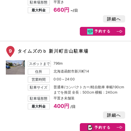
平置き
駐車場形態
660円
最大料金
~/日
詳細へ
予約する
9
タイムズのｂ 新川町古山駐車場
796m
スポットまで
北海道函館市新川町14
住所
0:00～24:00
営業時間
普通車/コンパクトカー/軽自動車 車幅190cm
駐車サイズ
までを推奨 全長：500cm 横幅：240cm
平置き未舗装
駐車場形態
400円
最大料金
/日
詳細へ
予約する