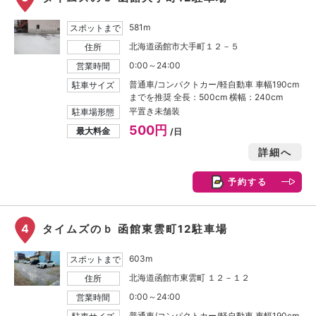
581m
スポットまで
北海道函館市大手町１２－５
住所
0:00～24:00
営業時間
普通車/コンパクトカー/軽自動車 車幅190cm
駐車サイズ
までを推奨 全長：500cm 横幅：240cm
平置き未舗装
駐車場形態
500円
最大料金
/日
詳細へ
予約する
4
タイムズのｂ 函館東雲町12駐車場
603m
スポットまで
北海道函館市東雲町 １２－１２
住所
0:00～24:00
営業時間
普通車/コンパクトカー/軽自動車 車幅190cm