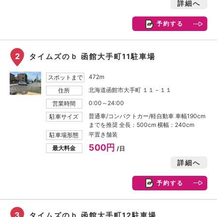
詳細へ
予約する
2
タイムズのｂ 函館大手町11駐車場
472m
スポットまで
北海道函館市大手町 １１－１１
住所
0:00～24:00
営業時間
普通車/コンパクトカー/軽自動車 車幅190cm
駐車サイズ
までを推奨 全長：500cm 横幅：240cm
平置き舗装
駐車場形態
500円
最大料金
/日
詳細へ
予約する
3
タイムズのｂ 函館大手町12駐車場