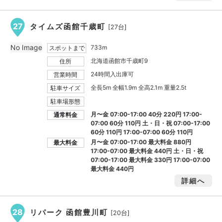
27
タイムズ函館千歳町
[27台]
No Image
733m
スポットまで
北海道函館市千歳町9
住所
24時間入出庫可
営業時間
全長5m 全幅1.9m 全高2.1m 重量2.5t
駐車サイズ
駐車場形態
月〜金 07:00-17:00 40分 220円 17:00-
通常料金
07:00 60分 110円 土・日・祝 07:00-17:00
60分 110円 17:00-07:00 60分 110円
月〜金 07:00-17:00 最大料金
880円
最大料金
17:00-07:00 最大料金
440円
土・日・祝
07:00-17:00 最大料金
330円
17:00-07:00
最大料金
440円
詳細へ
28
リパーク 函館豊川町
[20台]