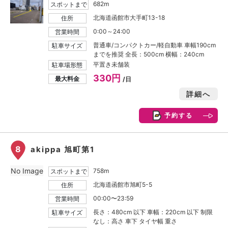
682m
スポットまで
北海道函館市大手町13-18
住所
0:00～24:00
営業時間
普通車/コンパクトカー/軽自動車 車幅190cm
駐車サイズ
までを推奨 全長：500cm 横幅：240cm
平置き未舗装
駐車場形態
330円
最大料金
/日
詳細へ
予約する
8
akippa 旭町第1
No Image
758m
スポットまで
北海道函館市旭町5-5
住所
00:00〜23:59
営業時間
長さ：480cm 以下 車幅：220cm 以下 制限
駐車サイズ
なし：高さ 車下 タイヤ幅 重さ