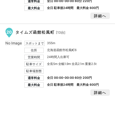
全日 00:00-00:00 60分 220円
通常料金
全日 駐車後24時間 最大料金
600円
最大料金
詳細へ
20
タイムズ函館松風町
[13台]
No Image
355m
スポットまで
北海道函館市松風町6
住所
24時間入出庫可
営業時間
全長5m 全幅1.9m 全高2.1m 重量2.5t
駐車サイズ
駐車場形態
全日 00:00-00:00 60分 200円
通常料金
全日 駐車後24時間 最大料金
600円
最大料金
詳細へ