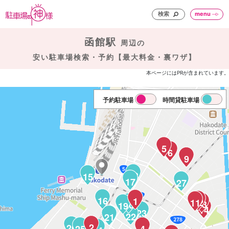
検索
menu
函館駅
周辺の
安い駐車場検索・予約【最大料金・裏ワザ】
本ページにはPRが含まれています。
予約駐車場
時間貸駐車場
5
6
9
18
15
17
27
16
1
12
11
13
20
19
14
23
22
21
2
26