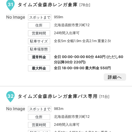
31
タイムズ金森赤レンガ倉庫
[78台]
No Image
959m
スポットまで
北海道函館市豊川町12
住所
24時間入出庫可
営業時間
全長5m 全幅1.9m 全高2.1m 重量2.5t
駐車サイズ
駐車場形態
全日 00:00-00:00 60分 440円 (ただし60
通常料金
分以降30分 220円)
全日 18:00-09:00 最大料金
550円
最大料金
詳細へ
32
タイムズ金森赤レンガ倉庫バス専用
[11台]
No Image
983m
スポットまで
北海道函館市豊川町12
住所
24時間入出庫可
営業時間