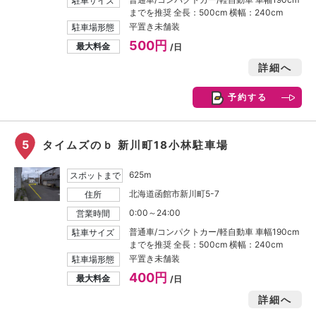
駐車サイズ
までを推奨 全長：500cm 横幅：240cm
平置き未舗装
駐車場形態
500円
最大料金
/日
詳細へ
予約する
5
タイムズのｂ 新川町18小林駐車場
625m
スポットまで
北海道函館市新川町5-7
住所
0:00～24:00
営業時間
普通車/コンパクトカー/軽自動車 車幅190cm
駐車サイズ
までを推奨 全長：500cm 横幅：240cm
平置き未舗装
駐車場形態
400円
最大料金
/日
詳細へ