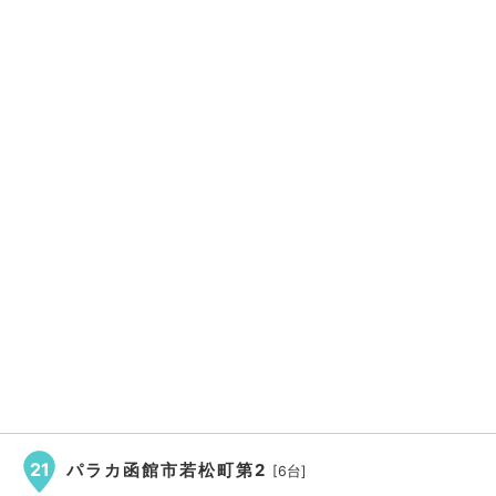
21
パラカ函館市若松町第2
[6台]