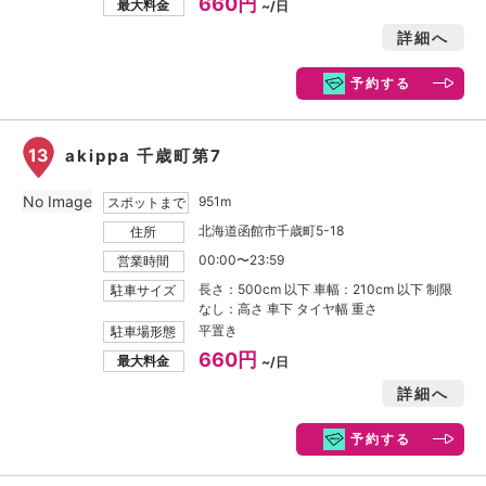
660円
最大料金
~/日
詳細へ
予約する
13
akippa 千歳町第7
No Image
951m
スポットまで
北海道函館市千歳町5-18
住所
00:00〜23:59
営業時間
長さ：500cm 以下 車幅：210cm 以下 制限
駐車サイズ
なし：高さ 車下 タイヤ幅 重さ
平置き
駐車場形態
660円
最大料金
~/日
詳細へ
予約する