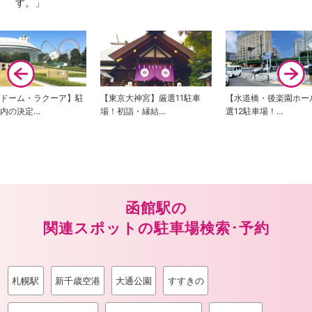
す。」
京ドーム・ラクーア】駐
【東京大神宮】厳選11駐車
【水道橋・後楽園ホー
内の決定…
場！初詣・縁結…
選12駐車場！…
函館駅の
関連スポットの駐車場検索･予約
札幌駅
新千歳空港
大通公園
すすきの