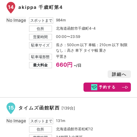
14
akippa 千歳町第4
No Image
984m
スポットまで
北海道函館市千歳町4-4
住所
00:00〜23:59
営業時間
長さ：500cm 以下 車幅：210cm 以下 制限
駐車サイズ
なし：高さ 車下 タイヤ幅 重さ
平置き
駐車場形態
660円
最大料金
~/日
詳細へ
予約する
15
タイムズ函館駅西
[139台]
No Image
131m
スポットまで
北海道函館市若松町12
住所