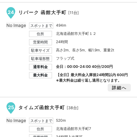
24
リパーク 函館大手町
[11台]
No Image
494m
スポットまで
北海道函館市大手町１２
住所
24時間
営業時間
高さ2m、長さ5m、幅1.9m、重量2t
駐車サイズ
フラップ式
駐車場形態
全日：00:00-24:00 40分/200円
通常料金
【全日】最大料金入庫後24時間以内
600円
最大料金
※最大料金は繰り返し適用となります。
詳細へ
25
タイムズ函館大手町
[38台]
No Image
520m
スポットまで
北海道函館市大手町7
住所
24時間入出庫可