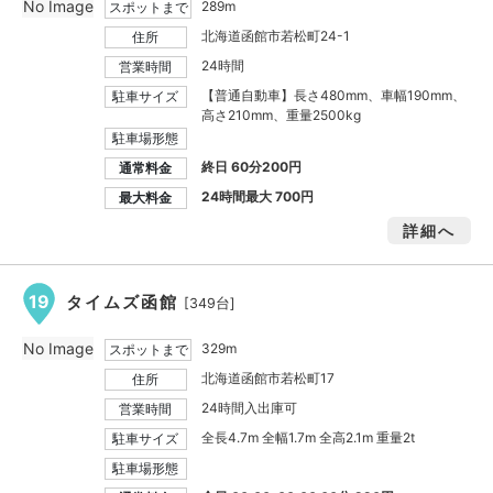
No Image
289m
スポットまで
北海道函館市若松町24-1
住所
24時間
営業時間
【普通自動車】長さ480mm、車幅190mm、
駐車サイズ
高さ210mm、重量2500kg
駐車場形態
終日 60分200円
通常料金
24時間最大
700円
最大料金
詳細へ
19
タイムズ函館
[349台]
No Image
329m
スポットまで
北海道函館市若松町17
住所
24時間入出庫可
営業時間
全長4.7m 全幅1.7m 全高2.1m 重量2t
駐車サイズ
駐車場形態