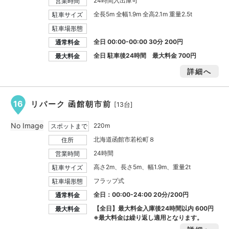
24時間入出庫可
営業時間
全長5m 全幅1.9m 全高2.1m 重量2.5t
駐車サイズ
駐車場形態
全日 00:00-00:00 30分 200円
通常料金
全日 駐車後24時間 最大料金
700円
最大料金
詳細へ
16
リパーク 函館朝市前
[13台]
No Image
220m
スポットまで
北海道函館市若松町８
住所
24時間
営業時間
高さ2m、長さ5m、幅1.9m、重量2t
駐車サイズ
フラップ式
駐車場形態
全日：00:00-24:00 20分/200円
通常料金
【全日】最大料金入庫後24時間以内
600円
最大料金
※最大料金は繰り返し適用となります。