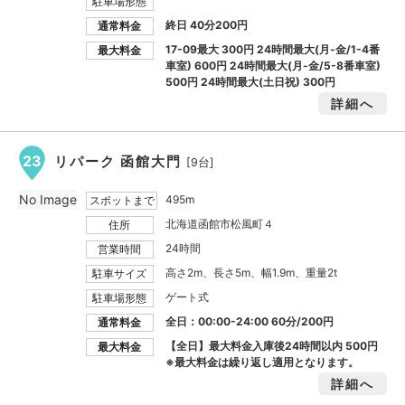
駐車場形態
終日 40分200円
通常料金
17-09最大
300円
24時間最大(月-金/1-4番
最大料金
車室)
600円
24時間最大(月-金/5-8番車室)
500円
24時間最大(土日祝)
300円
詳細へ
23
リパーク 函館大門
[9台]
No Image
495m
スポットまで
北海道函館市松風町４
住所
24時間
営業時間
高さ2m、長さ5m、幅1.9m、重量2t
駐車サイズ
ゲート式
駐車場形態
全日：00:00-24:00 60分/200円
通常料金
【全日】最大料金入庫後24時間以内
500円
最大料金
※最大料金は繰り返し適用となります。
詳細へ