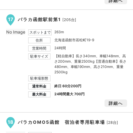
詳細へ
17
パラカ函館駅前第1
[205台]
No Image
263m
スポットまで
北海道函館市若松町19-9
住所
24時間
営業時間
【軽自動車】長さ340mm、車幅148mm、高
駐車サイズ
さ200mm、重量2500kg【普通自動車】長さ
480mm、車幅190mm、高さ210mm、重量
2500kg
駐車場形態
終日 60分200円
通常料金
24時間最大
700円
最大料金
詳細へ
18
パラカOMO5函館 宿泊者専用駐車場
[28台]