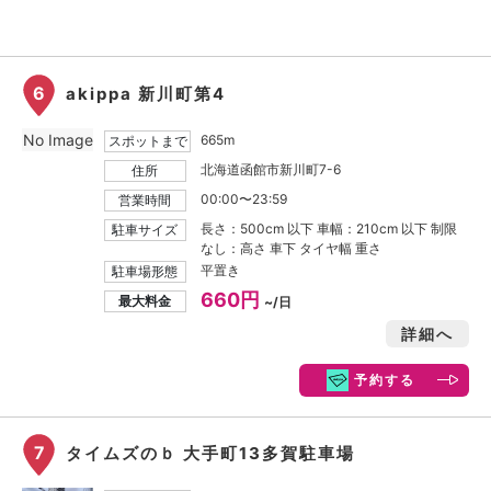
6
akippa 新川町第4
No Image
665m
スポットまで
北海道函館市新川町7-6
住所
00:00〜23:59
営業時間
長さ：500cm 以下 車幅：210cm 以下 制限
駐車サイズ
なし：高さ 車下 タイヤ幅 重さ
平置き
駐車場形態
660円
最大料金
~/日
詳細へ
予約する
7
タイムズのｂ 大手町13多賀駐車場