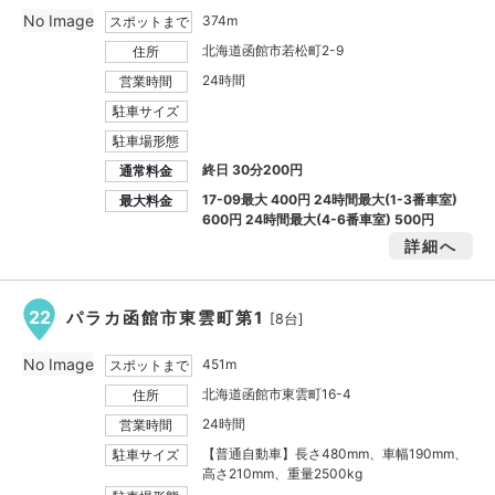
No Image
374m
スポットまで
北海道函館市若松町2-9
住所
24時間
営業時間
駐車サイズ
駐車場形態
終日 30分200円
通常料金
17-09最大
400円
24時間最大(1-3番車室)
最大料金
600円
24時間最大(4-6番車室)
500円
詳細へ
22
パラカ函館市東雲町第1
[8台]
No Image
451m
スポットまで
北海道函館市東雲町16-4
住所
24時間
営業時間
【普通自動車】長さ480mm、車幅190mm、
駐車サイズ
高さ210mm、重量2500kg