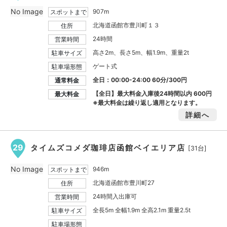
No Image
907m
スポットまで
北海道函館市豊川町１３
住所
24時間
営業時間
高さ2m、長さ5m、幅1.9m、重量2t
駐車サイズ
ゲート式
駐車場形態
全日：00:00-24:00 60分/300円
通常料金
【全日】最大料金入庫後24時間以内
600円
最大料金
※最大料金は繰り返し適用となります。
詳細へ
29
タイムズコメダ珈琲店函館ベイエリア店
[31台]
No Image
946m
スポットまで
北海道函館市豊川町27
住所
24時間入出庫可
営業時間
全長5m 全幅1.9m 全高2.1m 重量2.5t
駐車サイズ
駐車場形態