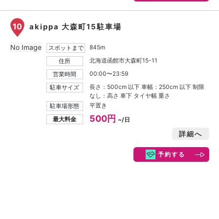
10
akippa 大森町15駐車場
No Image
845m
スポットまで
北海道函館市大森町15-11
住所
00:00〜23:59
営業時間
長さ：500cm 以下 車幅：250cm 以下 制限
駐車サイズ
なし：高さ 車下 タイヤ幅 重さ
平置き
駐車場形態
500円
最大料金
~/日
詳細へ
予約する