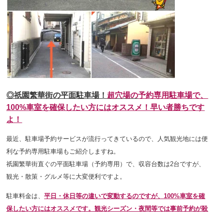
◎祇園繁華街の平面駐車場！
超穴場の
予約専用駐車場で、
100%車室を確保したい方にはオススメ！早い者勝ちです
よ！
最近、駐車場予約サービスが流行ってきているので、人気観光地には便
利な予約専用駐車場もご紹介しますね。
祇園繁華街直ぐの平面駐車場（予約専用）で、収容台数は2台ですが、
観光・散策・グルメ等に大変便利ですよ。
駐車料金は、
平日・休日等の違いで変動するのですが、100%車室を確
保したい方にはオススメです。観光シーズン・夜間等では事前予約が殺