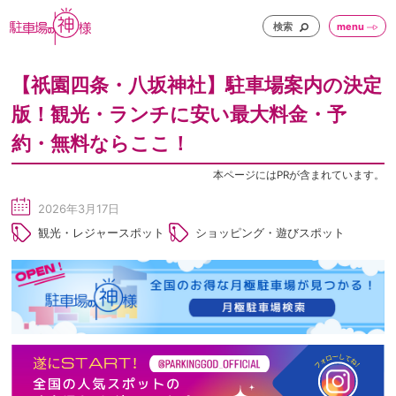
検索
menu
【祇園四条・八坂神社】駐車場案内の決定
版！観光・ランチに安い最大料金・予
約・無料ならここ！
本ページにはPRが含まれています。
2026年3月17日
sc
観光・レジャースポット
ショッピング・遊びスポット
he
du
le