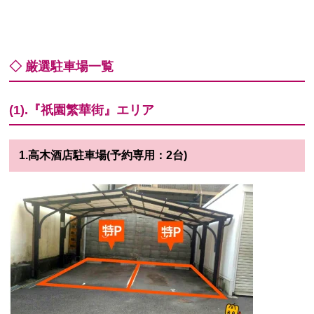
◇ 厳選駐車場一覧
(1).『祇園繁華街』エリア
1.高木酒店駐車場(予約専用：2台)