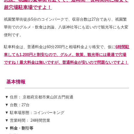
超穴場駐車場ですよ！
祇園繁華街徒歩5分のコインパークで、収容台数は27台であり
、祇園繁
華街でのグルメ・飲食は勿論、八坂神社等にも近いので観光等にも大変
便利です。
駐車料金は、普通料金は60分200円と相場料金より格安で、仮に
6
時間駐
車しても1,200円と割安なので、グルメ、散策、観光等には最適で穴場
ですね！最大料金は無いですが、普通料金が安いので問題ないですよ！
基本情報
▼ 住所： 京都府京都市東山区古門前通
▼ 台数：27台
▼ 駐車場形態：コインパーキング
▼ 営業時間： 24時間営業
▼ 料金・割引等