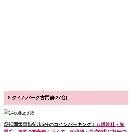
8.タイムパーク古門前(27台)
◎祇園繁華街徒歩5分の
コインパーキング
！
八坂神社・知
恩院、祇園の繁華街も近くて、
短時間・長時間共に格安で