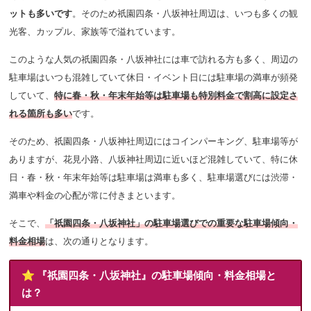
ットも多いです
。そのため祇園四条・八坂神社周辺は、いつも多くの観
光客、カップル、家族等で溢れています。
このような人気の祇園四条・八坂神社には
車で訪れる方も多く、周辺の
駐車場はいつも混雑していて休日・イベント日には駐車場の満車が頻発
していて、
特に春・秋・年末年始等は駐車場も特別料金で割高に設定さ
れる箇所も多い
です。
そのため、祇園四条・八坂神社周辺にはコインパーキング、駐車場等が
ありますが、花見小路、八坂神社周辺に近いほど混雑していて、特に休
日・春・秋・年末年始等は駐車場は満車も多く、駐車場選びには渋滞・
満車や料金の心配が常に付きまといます。
そこで、
「祇園四条・八坂神社」の駐車場選びでの重要な駐車場傾向・
料金相場
は、次の通りとなります。
⭐️ 『祇園四条・八坂神社』の駐車場傾向・料金相場と
は？