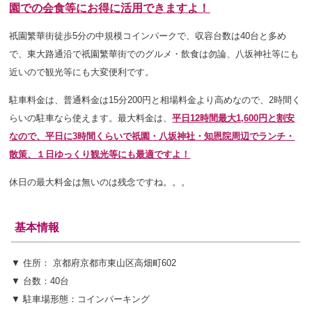
園での会食等にお得に活用できますよ！
祇園繁華街徒歩5分の
中規模コインパークで、収容台数は40台と多め
で
、東大路通沿で祇園繁華街でのグルメ・飲食は勿論、八坂神社等にも
近いので観光等にも大変便利です。
駐車料金は、普通料金は15分200円と相場料金より高めなので、2時間く
らいの駐車なら使えます。最大料金は、
平日12時間最大1,600円と割安
なので、平日に3時間くらいで祇園・八坂神社・知恩院周辺でランチ・
散策、１日ゆっくり観光等にも最適ですよ！
休日の最大料金は無いのは残念ですね。。。
基本情報
▼ 住所： 京都府京都市東山区高畑町602
▼ 台数：40台
▼ 駐車場形態：コインパーキング