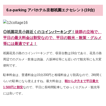
6.e-parking アパホテル京都祇園エクセレント(19台)
◎祇園花見小路近くの
コインパーキング
！
抜群の立地で、
平日の最大料金は割安なので、
平
日の観光・散策・グルメ
等には最適ですよ！
祇園花見小路のコインパーキングで、収容台数は19台であり
、花見小路
周辺でのグルメ・飲食は勿論、八坂神社等にも近いので観光等にも大変
便利です。
駐車料金は、普通料金は15分200円と相場料金より割高なので、2時間く
らいの駐車になら使えますね。最大料金は、
朝から夕方まで
平日最大
1,500円と割安
なので、平日に
長時間駐車してゆっくりグルメ・観光等
には良いです。