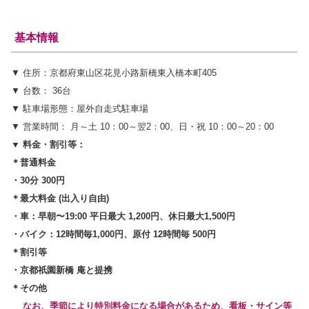
基本情報
▼ 住所：京都府東山区花見小路新橋東入橋本町405
▼ 台数： 36台
▼ 駐車場形態：屋外自走式駐車場
▼ 営業時間： 月～土 10：00～翌2：00、日・祝 10：00～20：00
▼ 料金・割引等：
＊普通料金
・30分 300円
＊最大料金
(出入り自由)
・車：早朝〜19:00 平日最大 1,200円、休日最大1,500円
・バイク：12時間毎1,000円、原付 12時間毎 500円
＊割引等
・
京都祇園新橋 庵と提携
＊その他
なお、季節により特別料金になる場合があるため、看板・サイン等