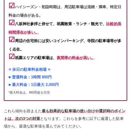
☑︎
ハイシーズン・初詣時期は、周辺駐車場は混雑・満車、
特定日
料金の場合がある。
☑︎
八坂神社参拝と併せて、
祇園散策・ランチ・観光で、
比較的長
時間滞在が多い。
☑︎
周辺の住宅街には安いコインパーキング、寺院の駐車場等が多
く点在。
☑︎
祇園エリアの駐車場は、
夜間帯の料金が高い。
⭐️ 休日の駐車料金相場 ⭐️
■ 普通料金：1時間 800円
■ 最大料金：1日最大 2,000円
*最大料金は、8時間超を目安
これら傾向を踏まえた
最も効果的な駐車場の使い分けや選択時のポイン
トは、次の3つの対策
となります。これらを参考に以下に厳選した駐車
場から、最適な駐車場を選んでみてください。