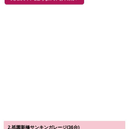
2.祇園新橋サンキンガレージ(36台)