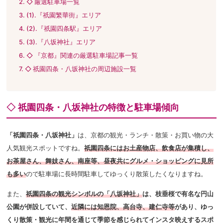
◇ 厳選駐車場一覧
(1).『祇園繁華街』エリア
(2).『祇園四条駅』エリア
(3).『八坂神社』エリア
◇ 『京都』関連の厳選駐車場記事一覧
◇ 祇園四条・八坂神社の周辺施設一覧
◇ 祇園四条・八坂神社の特徴と駐車場傾向
「祇園四条・八坂神社」
は、京都の観光・ランチ・散策・お買い物の大
人気観光スポットですね。
祇園四条にはお土産物店、飲食店が集積し、
お茶屋さん、舞妓さん、南座等、昼夜共にグルメ・ショッピングに見所
も多い
ので駐車場に長時間駐車してゆっくり散策したくなりますね。
また、
祇園四条の観光シンボルの「八坂神社」
は、枝垂桜で有名な円山
公園が併設していて、
近隣には知恩院、高台寺、建仁寺等
があり、ゆっ
くり散策・観光に
年間を通じて季節を感じられてインスタ映えするスポ