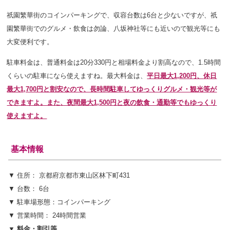
祇園繁華街のコインパーキングで、収容台数は6台と少ないですが
、祇
園繁華街でのグルメ・飲食は勿論、八坂神社等にも近いので観光等にも
大変便利です。
駐車料金は、普通料金は20分330円と相場料金より割高なので、1.5時間
くらいの駐車になら使えますね。最大料金は、
平日最大1,200円、休日
最大1,700円と割安なので、長時間駐車してゆっくりグルメ・観光等が
できますよ。また、夜間最大1,500円と夜の飲食・通勤等でもゆっくり
使えますよ。
基本情報
▼ 住所： 京都府京都市東山区林下町431
▼ 台数： 6台
▼ 駐車場形態：コインパーキング
▼ 営業時間： 24時間営業
▼ 料金・割引等