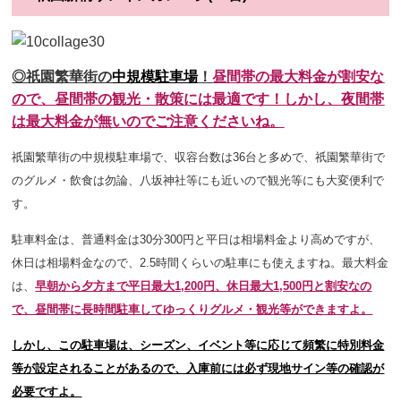
◎祇園繁華街の
中規模駐車場
！
昼間帯の
最
大料金が割安な
ので、昼間帯の観光・散策には最適です！しかし、夜間帯
は最大料金が無いのでご注意くださいね。
祇園繁華街の中規模駐車場で、収容台数は36台と多めで
、祇園繁華街で
のグルメ・飲食は勿論、八坂神社等にも近いので観光等にも大変便利で
す。
駐車料金は、普通料金は30分300円と平日は相場料金より高めですが、
休日は相場料金なので、2.5時間くらいの駐車にも使えますね。最大料金
は、
早朝から夕方まで平日最大1,200円、休日最大1,500円と割安なの
で、昼間帯に長時間駐車してゆっくりグルメ・観光等ができますよ。
しかし、この駐車場は、シーズン、イベント等に応じて頻繁に特別料金
等が設定されることがあるので、入庫前には必ず現地サイン等の確認が
必要ですよ。