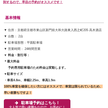
到するので、早目の予約がオススメです！
基本情報
▼ 住所：京都府京都市東山区新門前大和大路東入西之町205 高木酒店
▼ 台数： 2台
▼ 駐車場形態：平面駐車場
▼ 営業時間： 24時間営業
▼ 料金・割引等：
＊最大料金
予約専用駐車場のため料金は変動します。
▼駐車サイズ
・車長4.8m、車幅2.25m、車高1.9m
100%車室を確保したい方にはオススメで、車室は限られているため、
早い者勝ちですよ！
駐車場予約はこちら！
大人気で早い者勝ちなので、お早めに！