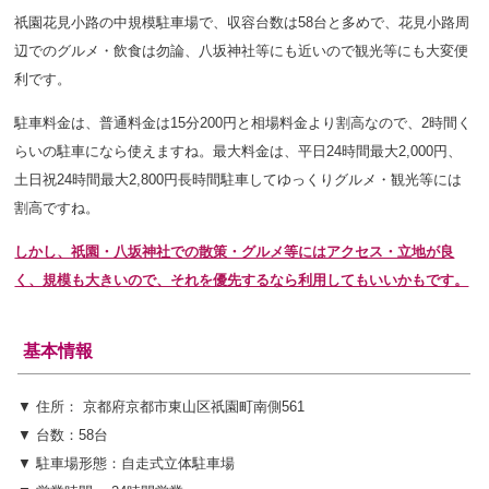
祇園花見小路の中規模駐車場で、収容台数は58台と多めで
、花見小路周
辺でのグルメ・飲食は勿論、八坂神社等にも近いので観光等にも大変便
利です。
駐車料金は、普通料金は15分200円と相場料金より割高なので、2時間く
らいの駐車になら使えますね。最大料金は、
平日24時間最大2,000円、
土日祝24時間最大2,800円
長時間駐車してゆっくりグルメ・観光等には
割高ですね。
しかし、祇園・八坂神社での散策・グルメ等にはアクセス・立地が良
く、規模も大きいので、それを優先するなら利用してもいいかもです。
基本情報
▼ 住所： 京都府京都市東山区祇園町南側561
▼ 台数：58台
▼ 駐車場形態：自走式立体駐車場