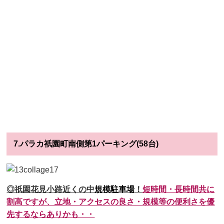
7.パラカ祇園町南側第1パーキング(58台)
◎祇園花見小路近くの中
規模駐車場
！
短時間・長時間共に
割高ですが、立地・アクセスの良さ・規模等の便利さを優
先するならありかも・・