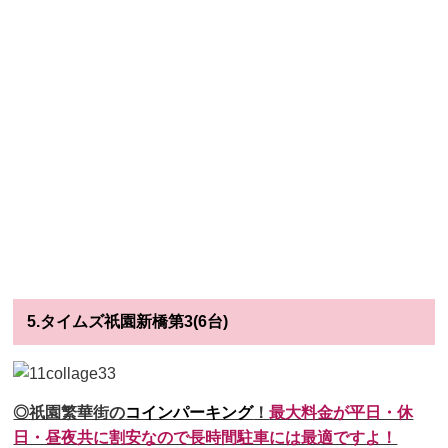
5.タイムズ祇園新橋第3(6台)
◎祇園繁華街の
コインパーキング
！
最大料金が平日・休
日・昼夜共に割安なので長時間駐車には最適ですよ！