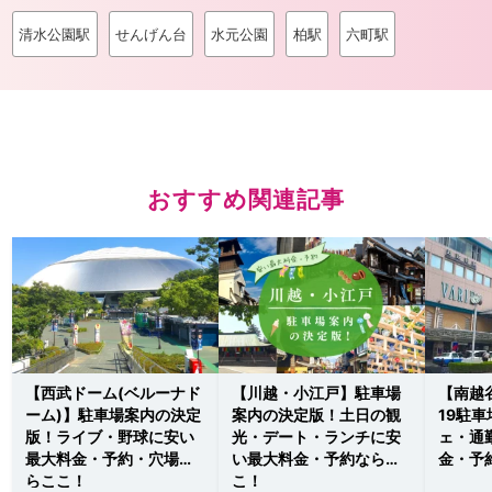
清水公園駅
せんげん台
水元公園
柏駅
六町駅
おすすめ関連記事
【西武ドーム(ベルーナド
【川越・小江戸】駐車場
【南越
ーム)】駐車場案内の決定
案内の決定版！土日の観
19駐
版！ライブ・野球に安い
光・デート・ランチに安
ェ・通
最大料金・予約・穴場な
い最大料金・予約ならこ
金・予
らここ！
こ！