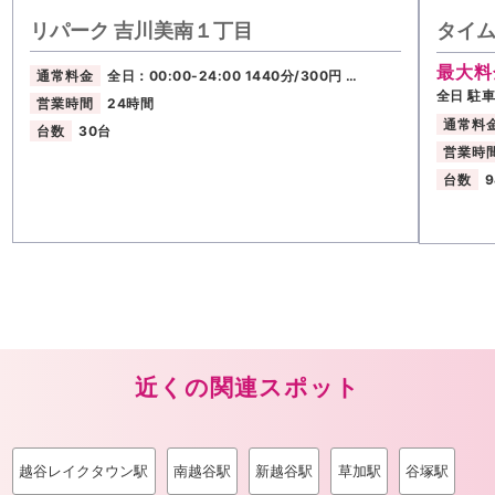
リパーク 吉川美南１丁目
タイ
最大料
通常料金
全日：00:00-24:00 1440分/300円 …
全日 駐
営業時間
24時間
通常料
台数
30台
営業時
台数
近くの関連スポット
越谷レイクタウン駅
南越谷駅
新越谷駅
草加駅
谷塚駅