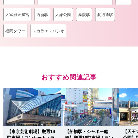
太宰府天満宮
西新駅
大濠公園
薬院駅
渡辺通駅
福岡タワー
スカラエスパシオ
おすすめ関連記事
【東京芸術劇場】厳選14
【船橋駅・シャポー船
【天王
駐車場！コンサート・ラ
橋】厳選16駐車場！ラン
公園】