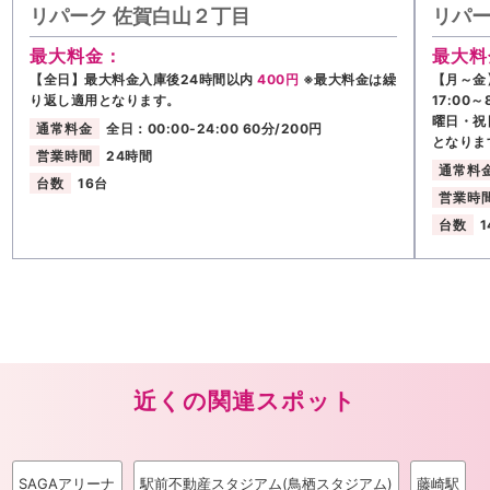
リパーク 佐賀白山２丁目
リパー
最大料金：
最大料
【全日】最大料金入庫後24時間以内
400円
※最大料金は繰
【月～金】
り返し適用となります。
17:00
曜日・祝
通常料金
全日：00:00-24:00 60分/200円
となりま
営業時間
24時間
通常料
台数
16台
営業時
台数
1
近くの関連スポット
SAGAアリーナ
駅前不動産スタジアム(鳥栖スタジアム)
藤崎駅