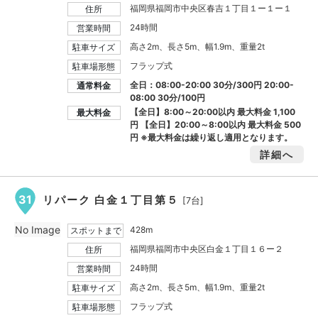
福岡県福岡市中央区春吉１丁目１ー１ー１
住所
24時間
営業時間
高さ2m、長さ5m、幅1.9m、重量2t
駐車サイズ
フラップ式
駐車場形態
全日：08:00-20:00 30分/300円 20:00-
通常料金
08:00 30分/100円
【全日】8:00～20:00以内 最大料金
1,100
最大料金
円
【全日】20:00～8:00以内 最大料金
500
円
※最大料金は繰り返し適用となります。
詳細へ
31
リパーク 白金１丁目第５
[7台]
No Image
428m
スポットまで
福岡県福岡市中央区白金１丁目１６ー２
住所
24時間
営業時間
高さ2m、長さ5m、幅1.9m、重量2t
駐車サイズ
フラップ式
駐車場形態