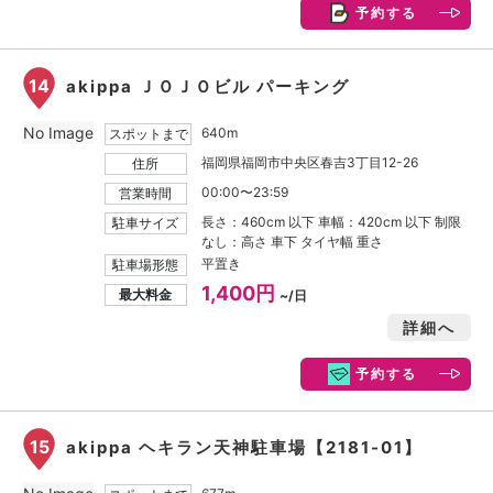
予約する
14
akippa ＪＯＪＯビル パーキング
No Image
640m
スポットまで
福岡県福岡市中央区春吉3丁目12-26
住所
00:00〜23:59
営業時間
長さ：460cm 以下 車幅：420cm 以下 制限
駐車サイズ
なし：高さ 車下 タイヤ幅 重さ
平置き
駐車場形態
1,400円
最大料金
~/日
詳細へ
予約する
15
akippa ヘキラン天神駐車場【2181-01】