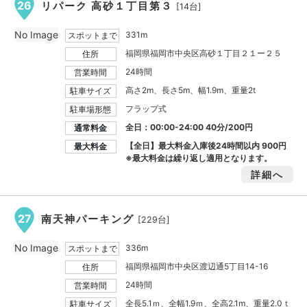
26
リパーク 高砂１丁目第３
[14台]
No Image
331m
スポットまで
福岡県福岡市中央区高砂１丁目２１ー２５
住所
24時間
営業時間
高さ2m、長さ5m、幅1.9m、重量2t
駐車サイズ
フラップ式
駐車場形態
全日：00:00-24:00 40分/200円
通常料金
【全日】最大料金入庫後24時間以内
900円
最大料金
※最大料金は繰り返し適用となります。
詳細へ
27
南天神パーキング
[229台]
No Image
336m
スポットまで
福岡県福岡市中央区渡辺通5丁目14-16
住所
24時間
営業時間
全長5.1ｍ、全幅1.9ｍ、全高2.1m、重量2.0ｔ
駐車サイズ