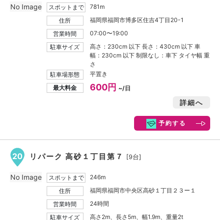
No Image
781m
スポットまで
福岡県福岡市博多区住吉4丁目20-1
住所
07:00〜19:00
営業時間
高さ：230cm 以下 長さ：430cm 以下 車
駐車サイズ
幅：230cm 以下 制限なし：車下 タイヤ幅 重
さ
平置き
駐車場形態
600円
最大料金
~/日
詳細へ
予約する
20
リパーク 高砂１丁目第７
[9台]
No Image
246m
スポットまで
福岡県福岡市中央区高砂１丁目２３ー１
住所
24時間
営業時間
高さ2m、長さ5m、幅1.9m、重量2t
駐車サイズ