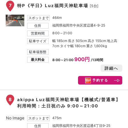
7
特P《平日》Luz福岡天神駐車場
[5台]
464m
スポットまで
福岡県福岡市中央区渡辺通4-9-25
住所
8:00～21:00
営業時間
幅 185cm 長さ 505cm 高さ 155cm 地上高
駐車サイズ
7cm タイヤ幅 180cm 重さ 1,600kg
駐車場形態
900円
最大料金
8:00～21:00
/13時間
詳細へ
予約する
8
akippa Luz福岡天神駐車場【機械式/普通車】
利用時間：土日祝のみ 9:00～21:00
No Image
475m
スポットまで
福岡県福岡市中央区渡辺通4丁目9-25
住所