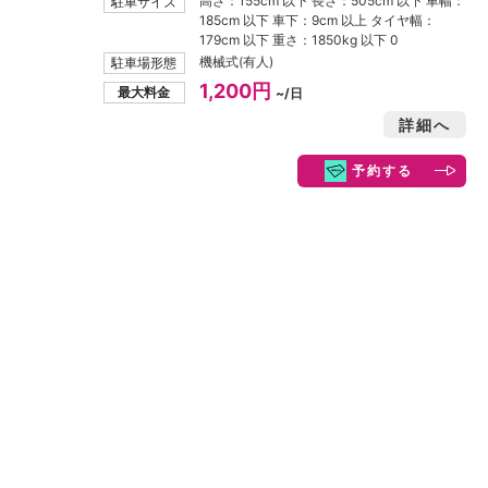
高さ：155cm 以下 長さ：505cm 以下 車幅：
駐車サイズ
185cm 以下 車下：9cm 以上 タイヤ幅：
179cm 以下 重さ：1850kg 以下 0
機械式(有人)
駐車場形態
1,200円
最大料金
~/日
詳細へ
予約する