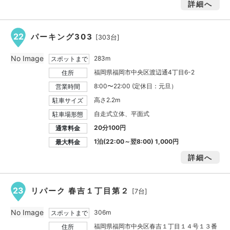
詳細へ
22
パーキング303
[303台]
No Image
283m
スポットまで
福岡県福岡市中央区渡辺通4丁目6-2
住所
8:00〜22:00 (定休日：元旦）
営業時間
高さ2.2m
駐車サイズ
自走式立体、平面式
駐車場形態
20分100円
通常料金
1泊(22:00～翌8:00)
1,000円
最大料金
詳細へ
23
リパーク 春吉１丁目第２
[7台]
No Image
306m
スポットまで
福岡県福岡市中央区春吉１丁目１４号１３番
住所