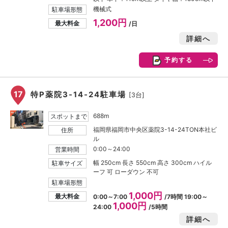
機械式
駐車場形態
1,200円
最大料金
/日
詳細へ
予約する
17
特P薬院3-14-24駐車場
[3台]
688m
スポットまで
福岡県福岡市中央区薬院3-14-24TON本社ビ
住所
ル
0:00～24:00
営業時間
幅 250cm 長さ 550cm 高さ 300cm ハイル
駐車サイズ
ーフ 可 ローダウン 不可
駐車場形態
1,000円
最大料金
0:00～7:00
/7時間 19:00～
1,000円
24:00
/5時間
詳細へ