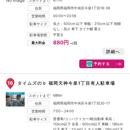
No Image
677m
スポットまで
福岡県福岡市中央区今泉1丁目18-36
住所
00:00〜23:59
営業時間
長さ：500cm 以下 車幅：210cm 以下 制限
駐車サイズ
なし：高さ 車下 タイヤ幅 重さ
平置き
駐車場形態
880円
最大料金
~/日
詳細へ
予約する
16
タイムズのｂ 福岡天神今泉1丁目有人駐車場
686m
スポットまで
福岡県福岡市中央区今泉1丁目20-17
住所
7:00～24:00
営業時間
普通車/コンパクトカー/軽自動車 車高：
駐車サイズ
155cm以下 全長：500cm以下 車幅：185cm
以下 車下：11cm以上 タイヤ幅：180cm以下