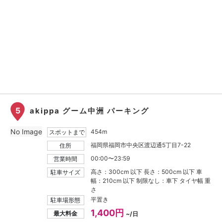
5
akippa グーム中洲 パーキング
No Image
454m
スポットまで
福岡県福岡市中央区渡辺通5丁目7-22
住所
00:00〜23:59
営業時間
高さ：300cm 以下 長さ：500cm 以下 車
駐車サイズ
幅：210cm 以下 制限なし：車下 タイヤ幅 重
さ
平置き
駐車場形態
1,400円
最大料金
~/日