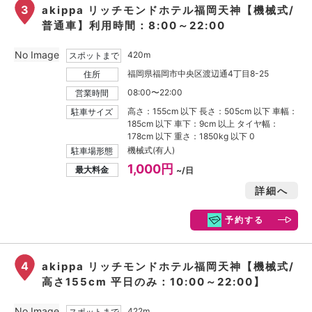
3
akippa リッチモンドホテル福岡天神【機械式/
普通車】利用時間：8:00～22:00
No Image
420m
スポットまで
福岡県福岡市中央区渡辺通4丁目8-25
住所
08:00〜22:00
営業時間
高さ：155cm 以下 長さ：505cm 以下 車幅：
駐車サイズ
185cm 以下 車下：9cm 以上 タイヤ幅：
178cm 以下 重さ：1850kg 以下 0
機械式(有人)
駐車場形態
1,000円
最大料金
~/日
詳細へ
予約する
4
akippa リッチモンドホテル福岡天神【機械式/
高さ155cm 平日のみ：10:00～22:00】
No Image
422m
スポットまで