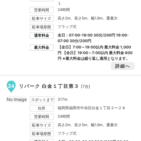
１
24時間
営業時間
高さ2m、長さ5m、幅1.9m、重量2t
駐車サイズ
フラップ式
駐車場形態
全日：07:00-19:00 30分/200円 19:00-
通常料金
07:00 30分/200円
【全日】7:00～19:00以内 最大料金
1,000
最大料金
円
【全日】19:00～7:00以内 最大料金
600
円
※最大料金は繰り返し適用となります。
詳細へ
24
リパーク 白金１丁目第３
[7台]
No Image
317m
スポットまで
福岡県福岡市中央区白金１丁目３ー２８
住所
24時間
営業時間
高さ2m、長さ5m、幅1.9m、重量2t
駐車サイズ
フラップ式
駐車場形態