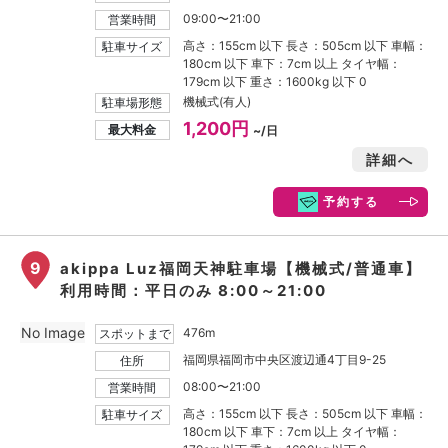
09:00〜21:00
営業時間
高さ：155cm 以下 長さ：505cm 以下 車幅：
駐車サイズ
180cm 以下 車下：7cm 以上 タイヤ幅：
179cm 以下 重さ：1600kg 以下 0
機械式(有人)
駐車場形態
1,200円
最大料金
~/日
詳細へ
予約する
9
akippa Luz福岡天神駐車場【機械式/普通車】
利用時間：平日のみ 8:00～21:00
No Image
476m
スポットまで
福岡県福岡市中央区渡辺通4丁目9-25
住所
08:00〜21:00
営業時間
高さ：155cm 以下 長さ：505cm 以下 車幅：
駐車サイズ
180cm 以下 車下：7cm 以上 タイヤ幅：