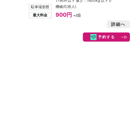
179cm 以下 重さ：1600kg 以下 0
機械式(有人)
駐車場形態
900円
最大料金
~/日
詳細へ
予約する