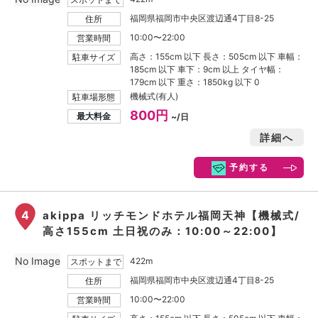
福岡県福岡市中央区渡辺通4丁目8-25
住所
10:00〜22:00
営業時間
高さ：155cm 以下 長さ：505cm 以下 車幅：
駐車サイズ
185cm 以下 車下：9cm 以上 タイヤ幅：
179cm 以下 重さ：1850kg 以下 0
機械式(有人)
駐車場形態
800円
最大料金
~/日
詳細へ
予約する
4
akippa リッチモンドホテル福岡天神【機械式/
高さ155cm 土日祝のみ：10:00～22:00】
No Image
422m
スポットまで
福岡県福岡市中央区渡辺通4丁目8-25
住所
10:00〜22:00
営業時間