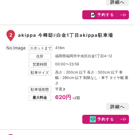
詳細へ
予約する
2
akippa 今﨑邸♯白金1丁目akippa駐車場
No Image
416m
スポットまで
福岡県福岡市中央区白金1丁目4-12
住所
00:00〜23:59
営業時間
高さ：200cm 以下 長さ：500cm 以下 車
駐車サイズ
幅：280cm 以下 制限なし：車下 タイヤ幅 重
さ
平置き
駐車場形態
620円
最大料金
~/日
詳細へ
予約する