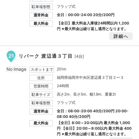
フラップ式
駐車場形態
全日：00:00-24:00 20分/200円
通常料金
【全日】最大料金入庫後24時間以内
1,200
最大料金
円
※最大料金は繰り返し適用となります。
詳細へ
21
リパーク 渡辺通３丁目
[4台]
No Image
251m
スポットまで
福岡県福岡市中央区渡辺通３丁目２ー３
住所
24時間
営業時間
高さ2m、長さ5m、幅1.9m、重量2t
駐車サイズ
フラップ式
駐車場形態
全日：08:00-20:00 40分/200円 20:00-
通常料金
08:00 40分/200円
【全日】8:00～20:00以内 最大料金
1,000
最大料金
円
【全日】20:00～8:00以内 最大料金
400
円
※最大料金は繰り返し適用となります。