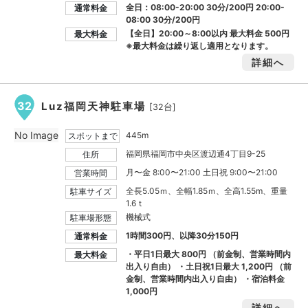
全日：08:00-20:00 30分/200円 20:00-
通常料金
08:00 30分/200円
【全日】20:00～8:00以内 最大料金
500円
最大料金
※最大料金は繰り返し適用となります。
詳細へ
32
Luz福岡天神駐車場
[32台]
No Image
445m
スポットまで
福岡県福岡市中央区渡辺通4丁目9-25
住所
月〜金 8:00〜21:00 土日祝 9:00〜21:00
営業時間
全長5.05ｍ、全幅1.85ｍ、全高1.55m、重量
駐車サイズ
1.6ｔ
機械式
駐車場形態
1時間300円、以降30分150円
通常料金
・平日1日最大
800円
（前金制、営業時間内
最大料金
出入り自由） ・土日祝1日最大
1,200円
（前
金制、営業時間内出入り自由） ・宿泊料金
1,000円
詳細へ