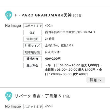
29
F・PARC GRANDMARK天神
[65台]
No Image
402m
スポットまで
福岡県福岡市中央区渡辺通5-16-34-1
住所
24時間
営業時間
全高2.2ｍ、重量2.0ｔ
駐車サイズ
自走式立体
駐車場形態
40分200円
通常料金
・平 日：08:00～20:00 最大
1,000円
・
最大料金
土日祝：08:00～20:00 最大
1,100円
・全
日：20:00～08:00 最大
400円
詳細へ
30
リパーク 春吉１丁目第５
[7台]
No Image
405m
スポットまで