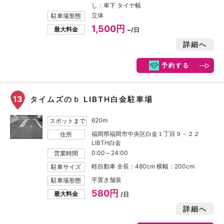
し：車下 タイヤ幅
立体
駐車場形態
1,500円
最大料金
~/日
詳細へ
予約する
13
タイムズのｂ LIBTH白金駐車場
620m
スポットまで
福岡県福岡市中央区白金１丁目９－２２
住所
LIBTH白金
0:00～24:00
営業時間
軽自動車 全長：480cm 横幅：200cm
駐車サイズ
平置き舗装
駐車場形態
580円
最大料金
/日
詳細へ