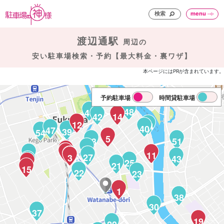
検索
menu
渡辺通駅
周辺の
安い駐車場検索・予約【最大料金・裏ワザ】
本ページにはPRが含まれています。
予約駐車場
時間貸駐車場
48
45
42
14
12
44
40
47
39
54
5
33
51
29
8
9
7
6
49
32
11
4
27
3
43
46
25
16
21
15
22
23
1
38
30
37
19