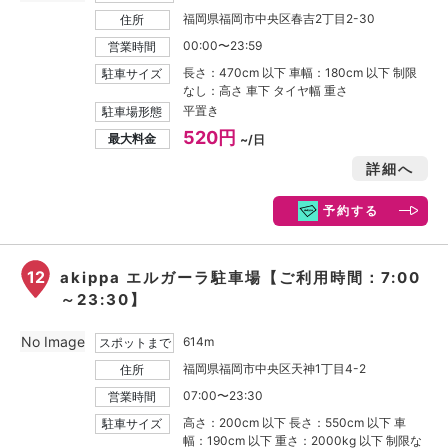
福岡県福岡市中央区春吉2丁目2-30
住所
00:00〜23:59
営業時間
長さ：470cm 以下 車幅：180cm 以下 制限
駐車サイズ
なし：高さ 車下 タイヤ幅 重さ
平置き
駐車場形態
520円
最大料金
~/日
詳細へ
予約する
12
akippa エルガーラ駐車場【ご利用時間：7:00
～23:30】
No Image
614m
スポットまで
福岡県福岡市中央区天神1丁目4-2
住所
07:00〜23:30
営業時間
高さ：200cm 以下 長さ：550cm 以下 車
駐車サイズ
幅：190cm 以下 重さ：2000kg 以下 制限な