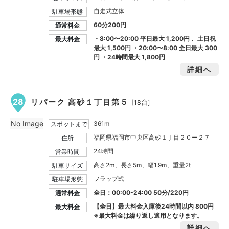
自走式立体
駐車場形態
60分200円
通常料金
・8:00〜20:00 平日最大
1,200円
、土日祝
最大料金
最大
1,500円
・20:00〜8:00 全日最大
300
円
・24時間最大
1,800円
詳細へ
28
リパーク 高砂１丁目第５
[18台]
No Image
361m
スポットまで
福岡県福岡市中央区高砂１丁目２０ー２７
住所
24時間
営業時間
高さ2m、長さ5m、幅1.9m、重量2t
駐車サイズ
フラップ式
駐車場形態
全日：00:00-24:00 50分/220円
通常料金
【全日】最大料金入庫後24時間以内
800円
最大料金
※最大料金は繰り返し適用となります。
詳細へ