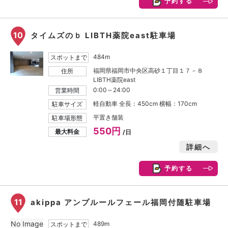
予約する
10
タイムズのｂ LIBTH薬院east駐車場
484m
スポットまで
福岡県福岡市中央区高砂１丁目１７－８
住所
LIBTH薬院east
0:00～24:00
営業時間
軽自動車 全長：450cm 横幅：170cm
駐車サイズ
平置き舗装
駐車場形態
550円
最大料金
/日
詳細へ
予約する
11
akippa アンプルールフェール福岡付随駐車場
No Image
489m
スポットまで