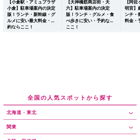
【小倉駅・アミュプラザ
【天神橋筋商店街・天
【阿佐
小倉】駐車場案内の決定
六】駐車場案内の決定
明宮】
版！ランチ・新幹線・グ
版！ランチ・グルメ・食
ンチ・
ルメに安い最大料金・予
べ歩きに安い・予約なら
料金・
約ならここ！
ここ！
全国の人気スポットから探す
北海道・東北
関東