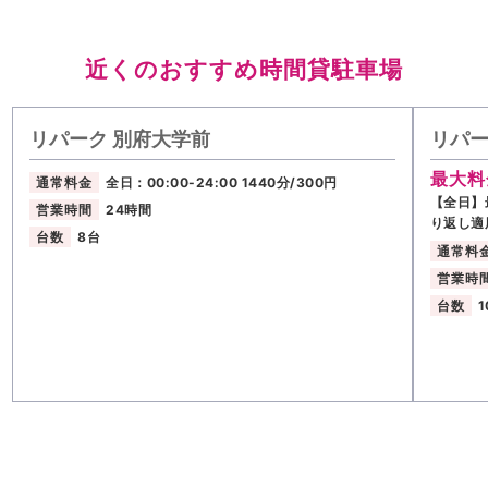
近くのおすすめ時間貸駐車場
リパーク 別府大学前
リパー
最大料
通常料金
全日：00:00-24:00 1440分/300円
【全日】
営業時間
24時間
り返し適
台数
8台
通常料
営業時
台数
1