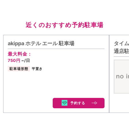
近くのおすすめ予約駐車場
akippa ホテル エール 駐車場
タイム
通店
最大料金：
750円
~/日
駐車場形態
平置き
予約する