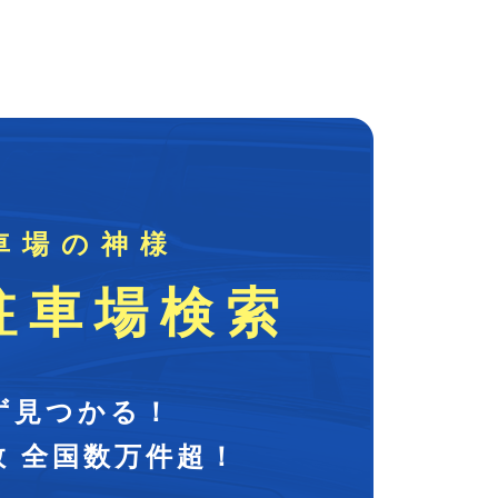
車場の神様
駐車場検索
ず見つかる！
数 全国数万件超！