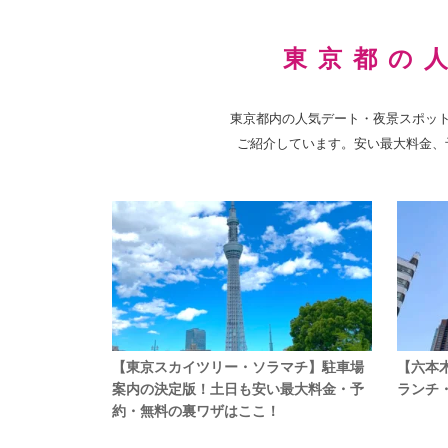
東京ドーム・ラクーア
東京都の
な行
西新宿・東京都庁
東京都内の人気デート・夜景スポッ
ら行
六本木ヒルズ
ご紹介しています。安い最大料金、
【東京スカイツリー・ソラマチ】駐車場
【六本
案内の決定版！土日も安い最大料金・予
ランチ
約・無料の裏ワザはここ！