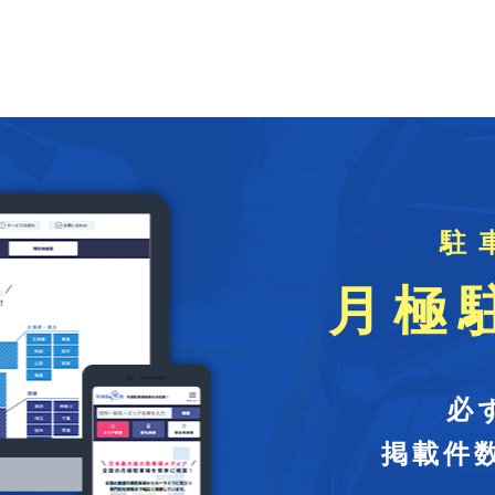
駐
月極
必
掲載件