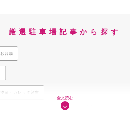
厳選駐車場記事から探す
お台場
)
汐留・カレッタ汐留
全文読む
ーシティ東京・Zepp DiverCity TOKYO
東京スカイツリ