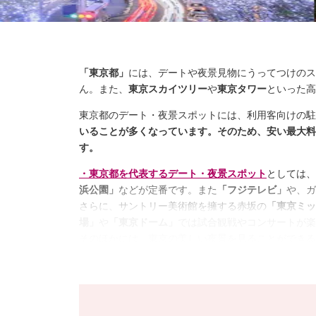
「東京都」
には、デートや夜景見物にうってつけのス
ん。また、
東京スカイツリー
や
東京タワー
といった高
東京都のデート・夜景スポットには、利用客向けの駐
いることが多くなっています。そのため、安い最大料
す。
・東京都を代表するデート・夜景スポット
としては、
浜公園」
などが定番です。また
「フジテレビ」
や、ガ
さらに、サントリー美術館を擁する赤坂の
「東京ミッ
場」
や
「東京ドーム」
では試合観戦やコンサートが楽
そのほかには、東京の美しい夜景を見ることができる
ットが点在し、それぞれが異なる魅力を持っているた
・具体的なデート・夜景スポットの楽しみ方
としては
するといったものが定番です。
カレッタ汐留、六本木
らディナーも最高ですね。