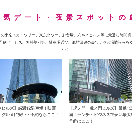
東京ミッドタウン
東京ミッドタウン日比谷
虎ノ門・虎
人気デート・夜景スポットの
トの東京スカイツリー、東京タワー、お台場、六本木ヒルズ等に最適な時間貸
予約サービス、無料割引等、駐車場選び、混雑回避の裏ワザや穴場情報もあ
い！
木ヒルズ】厳選12駐車場！映画・
【虎ノ門・虎ノ門ヒルズ】厳選13
・グルメに安い・予約ならここ！
場！ランチ・ビジネスで安い最大
予約はここ！