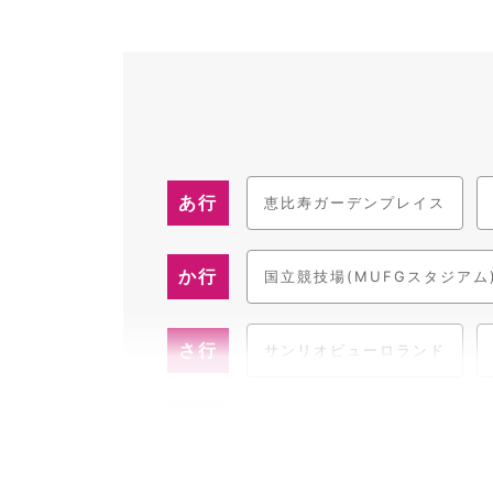
あ行
恵比寿ガーデンプレイス
か行
国立競技場(MUFGスタジアム
さ行
サンリオピューロランド
た行
竹芝・アトレ竹芝
ダイバ