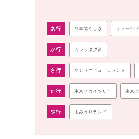
また、アニメファンならば、ワンピース関連の展示が
「後楽園ホール」
でイベントを楽しむのもデートプラ
そして夜になれば、夜景を楽しみながらディナーや散
あ行
浅草花やしき
イマーシ
このように東京都には、魅力的なデート・夜景スポッ
景スポットでの楽しみ方や目的に応じた駐車場の選択
か行
カレッタ汐留
なども併せて詳細にご紹介します！
さ行
サンリオピューロランド
た行
東京スカイツリー
東京
や行
よみうりランド