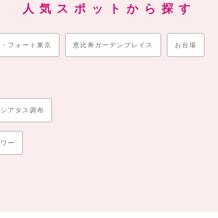
人気スポットから探す
あるお台場の
「フジテレビ」
や、ガンダム関連の施設を擁する
「ダイバ
ンとしては一考に値するものです。
策という選択肢もあります。
ブ・フォート東京
恵比寿ガーデンプレイス
お台場
トが多くて
休日やクリスマス等のシーズン、イベント等は特に公式駐車
や活用方法を準備しておく必要があります。ここでは駐車場のプロが厳
シアタス調布
タワー