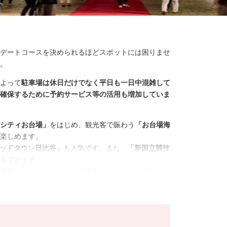
デートコースを決められるほどスポットには困りませ
。
よって
駐車場は休日だけでなく平日も一日中混雑して
確保するために予約サービス等の活用も増加していま
シティお台場」
をはじめ、観光客で賑わう
「お台場海
楽しめます。
ッドタウン日比谷」
も人気です。また、
「新国立競技
もできます。
東京スカイツリー」
等、都内全域にデート・夜景スポ
る、映画やプラネタリウムを観る、高級ホテルに宿泊
ス
等の高層階のレストランやバーで夜景を楽しみなが