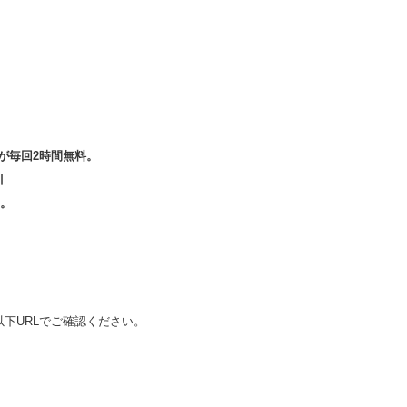
金が毎回2時間無料。
引
す。
下URLでご確認ください。