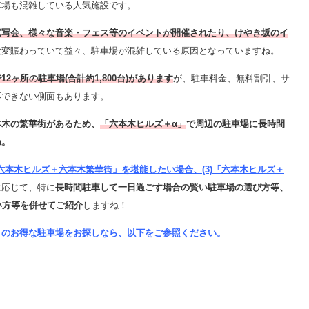
車場も混雑している人気施設です。
試写会、様々な音楽・フェス等のイベントが開催されたり、けやき坂のイ
大変賑わっていて益々、駐車場が混雑している原因となっていますね。
で12ヶ所の駐車場(合計約1,800台)があります
が、駐車料金、無料割引、サ
応できない側面もあります。
本木の繁華街があるため、
「六本木ヒルズ＋α」
で周辺の駐車場に長時間
ね。
六本木ヒルズ＋六本木繁華街」を堪能したい場合、
(3)「六本木ヒルズ＋
に応じて、特に
長時間駐車して一日過ごす場合の賢い駐車場の選び方等、
い方等を併せてご紹介
しますね！
」のお得な駐車場をお探しなら、以下をご参照ください。