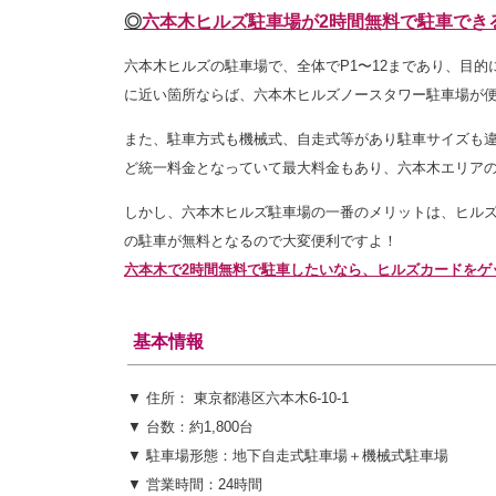
◎
六本木ヒルズ駐車場が2時間無料で駐車でき
六本木ヒルズの駐車場で、全体でP1〜12まであり、目
に近い箇所ならば、六本木ヒルズノースタワー駐車場が
また、駐車方式も機械式、自走式等があり駐車サイズも
ど統一料金となっていて最大料金もあり、六本木エリア
しかし、六本木ヒルズ駐車場の一番のメリットは、ヒルズカー
の駐車が無料となるので大変便利ですよ！
六本木で2時間無料で駐車したいなら、ヒルズカードをゲ
基本情報
▼ 住所： 東京都港区六本木6-10-1
▼ 台数：約1,800台
▼ 駐車場形態：地下自走式駐車場＋機械式駐車場
▼ 営業時間：24時間