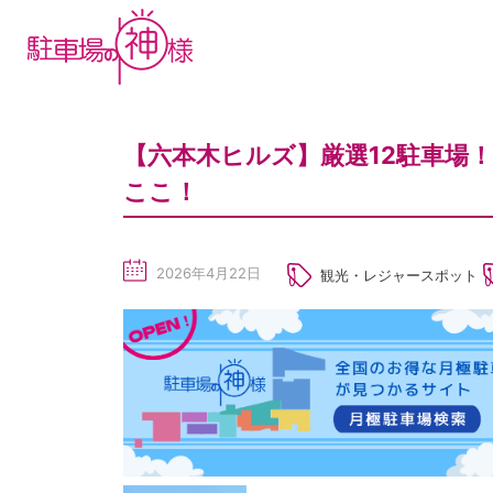
【六本木ヒルズ】厳選12駐車場
ここ！
2026年4月22日
観光・レジャースポット
sc
he
du
le