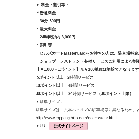
▼ 料金・割引等：
＊普通料金
30分 300円
＊最大料金
24時間以内 3,000円
＊割引等
・ヒルズカードMasterCardをお持ちの方は、駐車場料
・ショップ・レストラン・各種サービスご利用による割
【￥1,000＝1ポイント】※￥100単位は切捨てとなりま
5ポイント以上 2時間サービス
10ポイント以上 4時間サービス
30ポイント以上 24時間サービス（30ポイント上限）
▼駐車サイズ：
駐車サイズは、六本木ヒルズの駐車場毎に異なるため、以
http://www.roppongihills.com/access/car.html
▼URL:
公式サイトページ