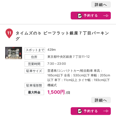
詳細へ
予約する
11
タイムズのｂ ビーフラット銀座７丁目パーキン
グ
429m
スポットまで
東京都中央区銀座７丁目11-12
住所
7:30～23:00
営業時間
普通車/コンパクトカー/軽自動車 車高：
駐車サイズ
165cm以下 全長：530cm以下 車幅：205cm
以下 車下：11cm以上 タイヤ幅：193cm以下
機械式
駐車場形態
1,500円
最大料金
/日
詳細へ
予約する