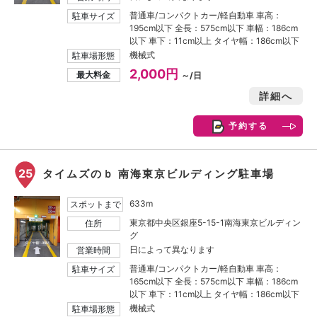
普通車/コンパクトカー/軽自動車 車高：
駐車サイズ
195cm以下 全長：575cm以下 車幅：186cm
以下 車下：11cm以上 タイヤ幅：186cm以下
機械式
駐車場形態
2,000円
最大料金
～/日
詳細へ
予約する
25
タイムズのｂ 南海東京ビルディング駐車場
633m
スポットまで
東京都中央区銀座5-15-1南海東京ビルディン
住所
グ
日によって異なります
営業時間
普通車/コンパクトカー/軽自動車 車高：
駐車サイズ
165cm以下 全長：575cm以下 車幅：186cm
以下 車下：11cm以上 タイヤ幅：186cm以下
機械式
駐車場形態