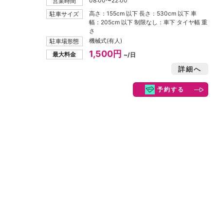
08:00〜22:00
営業時間
高さ：155cm 以下 長さ：530cm 以下 車
駐車サイズ
幅：205cm 以下 制限なし：車下 タイヤ幅 重
さ
機械式(有人)
駐車場形態
1,500円
最大料金
~/日
詳細へ
予約する