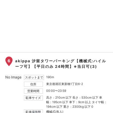
6
akippa 汐留タワーパーキング【機械式:ハイル
ーフ可】【平日のみ 24時間】※当日可(3)
No Image
190m
スポットまで
東京都港区東新橋1丁目6-2
住所
00:00〜23:59
営業時間
高さ：210cm 以下 長さ：530cm 以下 車
駐車サイズ
幅：195cm 以下 車下：9cm 以上 タイヤ幅：
194cm 以下 重さ：2300kg 以下 0
機械式(有人)
駐車場形態