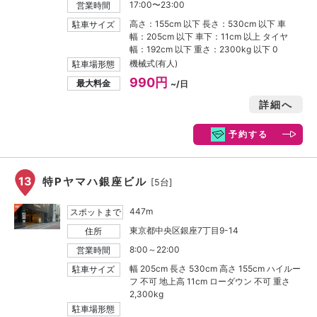
17:00〜23:00
営業時間
高さ：155cm 以下 長さ：530cm 以下 車
駐車サイズ
幅：205cm 以下 車下：11cm 以上 タイヤ
幅：192cm 以下 重さ：2300kg 以下 0
機械式(有人)
駐車場形態
990円
最大料金
~/日
詳細へ
予約する
13
特Pヤマハ銀座ビル
[5台]
447m
スポットまで
東京都中央区銀座7丁目9-14
住所
8:00～22:00
営業時間
幅 205cm 長さ 530cm 高さ 155cm ハイルー
駐車サイズ
フ 不可 地上高 11cm ローダウン 不可 重さ
2,300kg
駐車場形態