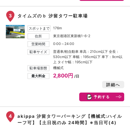
3
タイムズのｂ 汐留タワー駐車場
176m
スポットまで
東京都港区東新橋1-6-2
住所
0:00～24:00
営業時間
普通車/軽自動車 車高：210cm以下 全長：
駐車サイズ
530cm以下 車幅：195cm以下 車下：9cm以
上 タイヤ幅：195cm以下
機械式
駐車場形態
2,800円
最大料金
/日
詳細へ
予約する
4
akippa 汐留タワーパーキング【機械式:ハイル
ーフ可】【土日祝のみ 24時間】※当日可(4)