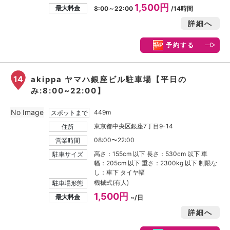
1,500円
最大料金
8:00～22:00
/14時間
詳細へ
予約する
14
akippa ヤマハ銀座ビル駐車場【平日の
み:8:00~22:00】
No Image
449m
スポットまで
東京都中央区銀座7丁目9-14
住所
08:00〜22:00
営業時間
高さ：155cm 以下 長さ：530cm 以下 車
駐車サイズ
幅：205cm 以下 重さ：2300kg 以下 制限な
し：車下 タイヤ幅
機械式(有人)
駐車場形態
1,500円
最大料金
~/日
詳細へ