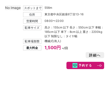
No Image
556m
スポットまで
東京都中央区銀座6丁目13-16
住所
08:00〜22:00
営業時間
高さ：155cm 以下 長さ：550cm 以下 車幅：
駐車サイズ
185cm 以下 車下：8cm 以上 重さ：2200kg
以下 制限なし：タイヤ幅
機械式(有人)
駐車場形態
1,500円
最大料金
~/日
詳細へ
予約する