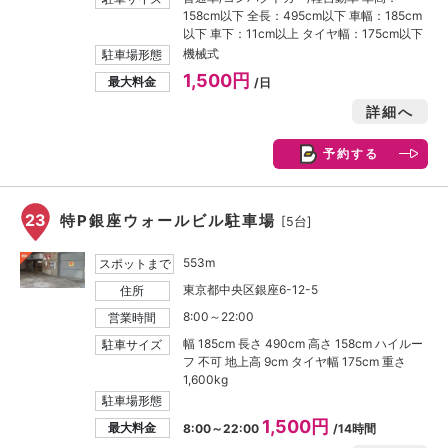
158cm以下 全長：495cm以下 車幅：185cm
以下 車下：11cm以上 タイヤ幅：175cm以下
機械式
駐車場形態
1,500円
最大料金
/日
詳細へ
予約する
23
特P銀座ウォールビル駐車場
[5台]
553m
スポットまで
東京都中央区銀座6-12-5
住所
8:00～22:00
営業時間
幅 185cm 長さ 490cm 高さ 158cm ハイルー
駐車サイズ
フ 不可 地上高 9cm タイヤ幅 175cm 重さ
1,600kg
駐車場形態
1,500円
最大料金
8:00～22:00
/14時間