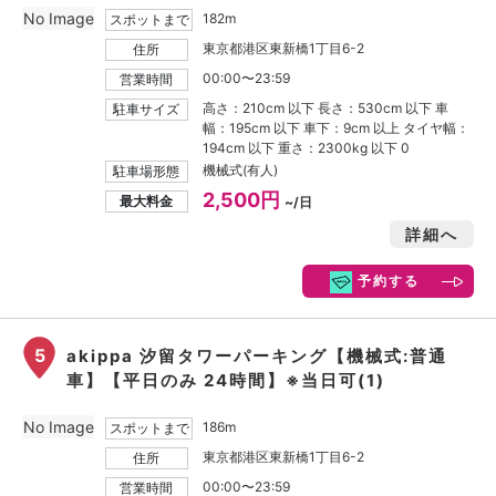
No Image
182m
スポットまで
東京都港区東新橋1丁目6-2
住所
00:00〜23:59
営業時間
高さ：210cm 以下 長さ：530cm 以下 車
駐車サイズ
幅：195cm 以下 車下：9cm 以上 タイヤ幅：
194cm 以下 重さ：2300kg 以下 0
機械式(有人)
駐車場形態
2,500円
最大料金
~/日
詳細へ
予約する
5
akippa 汐留タワーパーキング【機械式:普通
車】【平日のみ 24時間】※当日可(1)
No Image
186m
スポットまで
東京都港区東新橋1丁目6-2
住所
00:00〜23:59
営業時間