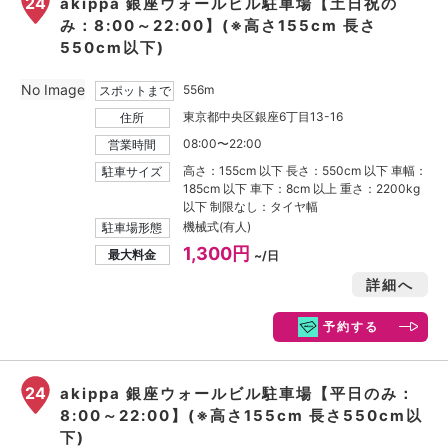
24
akippa 銀座ウォールビル駐車場【土日祝の
み：8:00～22:00】(※高さ155cm 長さ
550cm以下)
No Image
556m
スポットまで
東京都中央区銀座6丁目13-16
住所
08:00〜22:00
営業時間
高さ：155cm 以下 長さ：550cm 以下 車幅：
駐車サイズ
185cm 以下 車下：8cm 以上 重さ：2200kg
以下 制限なし：タイヤ幅
機械式(有人)
駐車場形態
1,300円
最大料金
~/日
詳細へ
予約する
24
akippa 銀座ウォールビル駐車場【平日のみ：
8:00～22:00】(※高さ155cm 長さ550cm以
下)