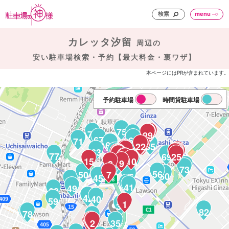
検索
menu
カレッタ汐留
周辺の
安い駐車場検索・予約【最大料金・裏ワザ】
本ページにはPRが含まれています。
予約駐車場
時間貸駐車場
75
74
34
31
80
29
30
70
67
66
71
64
22
65
23
24
21
20
19
63
18
33
58
28
27
32
26
17
16
77
14
13
69
25
12
11
15
10
52
55
51
9
8
48
76
47
73
56
50
7
60
46
45
54
43
41
49
62
42
40
59
1
36
82
78
83
79
37
4
3
2
35
6
5