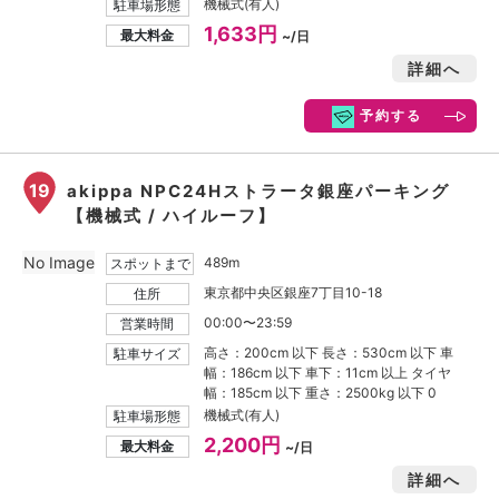
機械式(有人)
駐車場形態
1,633円
最大料金
~/日
詳細へ
予約する
19
akippa NPC24Hストラータ銀座パーキング
【機械式 / ハイルーフ】
No Image
489m
スポットまで
東京都中央区銀座7丁目10-18
住所
00:00〜23:59
営業時間
高さ：200cm 以下 長さ：530cm 以下 車
駐車サイズ
幅：186cm 以下 車下：11cm 以上 タイヤ
幅：185cm 以下 重さ：2500kg 以下 0
機械式(有人)
駐車場形態
2,200円
最大料金
~/日
詳細へ