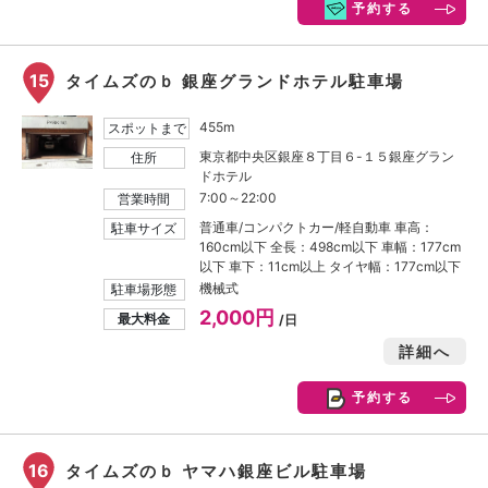
予約する
15
タイムズのｂ 銀座グランドホテル駐車場
455m
スポットまで
東京都中央区銀座８丁目６-１５銀座グラン
住所
ドホテル
7:00～22:00
営業時間
普通車/コンパクトカー/軽自動車 車高：
駐車サイズ
160cm以下 全長：498cm以下 車幅：177cm
以下 車下：11cm以上 タイヤ幅：177cm以下
機械式
駐車場形態
2,000円
最大料金
/日
詳細へ
予約する
16
タイムズのｂ ヤマハ銀座ビル駐車場