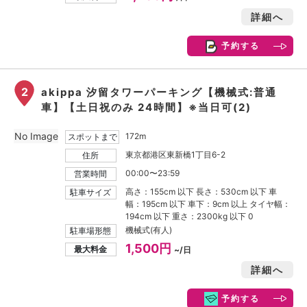
詳細へ
予約する
2
akippa 汐留タワーパーキング【機械式:普通
車】【土日祝のみ 24時間】※当日可(2)
No Image
172m
スポットまで
東京都港区東新橋1丁目6-2
住所
00:00〜23:59
営業時間
高さ：155cm 以下 長さ：530cm 以下 車
駐車サイズ
幅：195cm 以下 車下：9cm 以上 タイヤ幅：
194cm 以下 重さ：2300kg 以下 0
機械式(有人)
駐車場形態
1,500円
最大料金
~/日
詳細へ
予約する