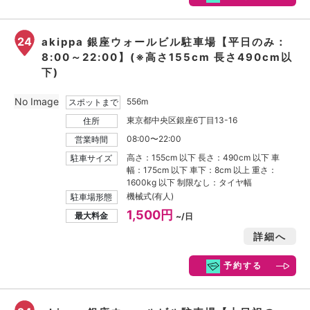
24
akippa 銀座ウォールビル駐車場【平日のみ：
8:00～22:00】(※高さ155cm 長さ490cm以
下)
No Image
556m
スポットまで
東京都中央区銀座6丁目13-16
住所
08:00〜22:00
営業時間
高さ：155cm 以下 長さ：490cm 以下 車
駐車サイズ
幅：175cm 以下 車下：8cm 以上 重さ：
1600kg 以下 制限なし：タイヤ幅
機械式(有人)
駐車場形態
1,500円
最大料金
~/日
詳細へ
予約する