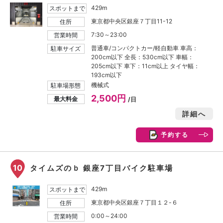
429m
スポットまで
東京都中央区銀座７丁目11-12
住所
7:30～23:00
営業時間
普通車/コンパクトカー/軽自動車 車高：
駐車サイズ
200cm以下 全長：530cm以下 車幅：
205cm以下 車下：11cm以上 タイヤ幅：
193cm以下
機械式
駐車場形態
2,500円
最大料金
/日
詳細へ
予約する
10
タイムズのｂ 銀座7丁目バイク駐車場
429m
スポットまで
東京都中央区銀座７丁目１２-６
住所
0:00～24:00
営業時間