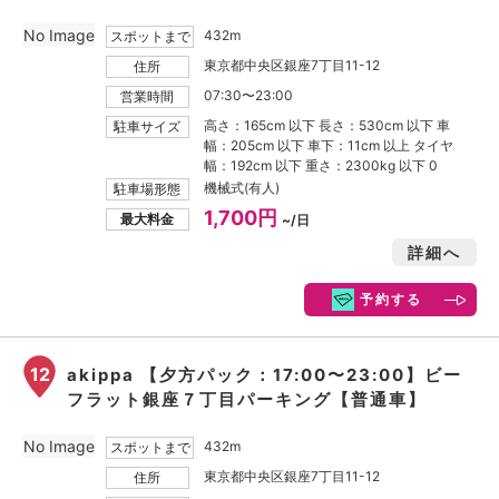
No Image
432m
スポットまで
東京都中央区銀座7丁目11-12
住所
07:30〜23:00
営業時間
高さ：165cm 以下 長さ：530cm 以下 車
駐車サイズ
幅：205cm 以下 車下：11cm 以上 タイヤ
幅：192cm 以下 重さ：2300kg 以下 0
機械式(有人)
駐車場形態
1,700円
最大料金
~/日
詳細へ
予約する
12
akippa 【夕方パック：17:00〜23:00】ビー
フラット銀座７丁目パーキング【普通車】
No Image
432m
スポットまで
東京都中央区銀座7丁目11-12
住所