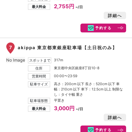
2,755円
最大料金
~/日
詳細へ
予約する
7
akippa 東京都東銀座駐車場【土日祝のみ】
No Image
317m
スポットまで
東京都中央区銀座8丁目10-8
住所
00:00〜23:59
営業時間
高さ：200cm 以下 長さ：520cm 以下 車
駐車サイズ
幅：210cm 以下 車下：12.5cm 以上 制限な
し：タイヤ幅 重さ
平置き
駐車場形態
3,000円
最大料金
~/日
詳細へ
予約する