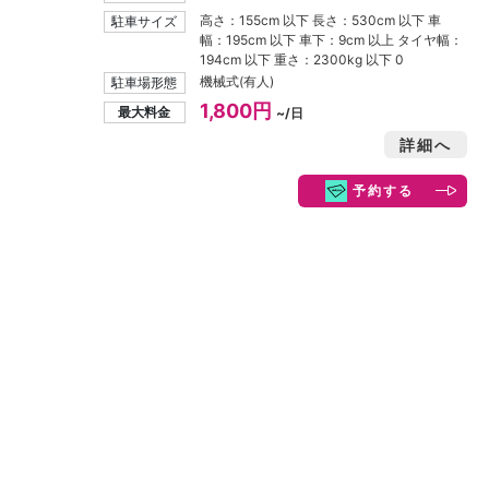
高さ：155cm 以下 長さ：530cm 以下 車
駐車サイズ
幅：195cm 以下 車下：9cm 以上 タイヤ幅：
194cm 以下 重さ：2300kg 以下 0
機械式(有人)
駐車場形態
1,800円
最大料金
~/日
詳細へ
予約する