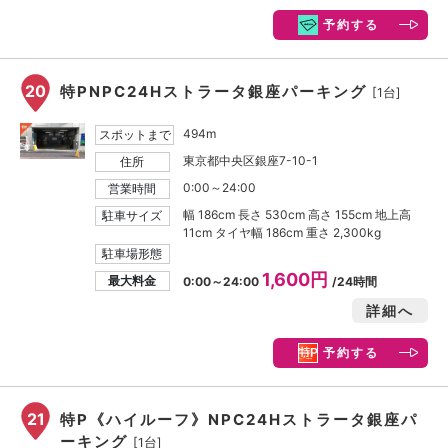
予約する
20
特PNPC24Hストラータ銀座パーキング
[1台]
494m
スポットまで
東京都中央区銀座7-10-1
住所
0:00～24:00
営業時間
幅 186cm 長さ 530cm 高さ 155cm 地上高
駐車サイズ
11cm タイヤ幅 186cm 重さ 2,300kg
駐車場形態
1,600円
最大料金
0:00～24:00
/24時間
詳細へ
予約する
21
特P《ハイルーフ》NPC24Hストラータ銀座パ
ーキング
[1台]