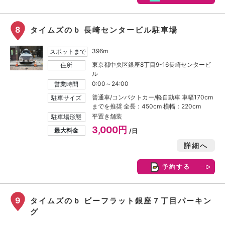
8
タイムズのｂ 長崎センタービル駐車場
396m
スポットまで
東京都中央区銀座8丁目9-16長崎センタービ
住所
ル
0:00～24:00
営業時間
普通車/コンパクトカー/軽自動車 車幅170cm
駐車サイズ
までを推奨 全長：450cm 横幅：220cm
平置き舗装
駐車場形態
3,000円
最大料金
/日
詳細へ
予約する
9
タイムズのｂ ビーフラット銀座７丁目パーキン
グ