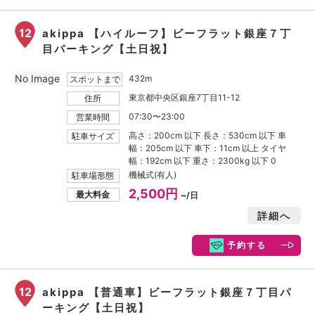
12
akippa 【ハイルーフ】ビーフラット銀座７丁
目パーキング【土日祝】
No Image
432m
スポットまで
東京都中央区銀座7丁目11-12
住所
07:30〜23:00
営業時間
高さ：200cm 以下 長さ：530cm 以下 車
駐車サイズ
幅：205cm 以下 車下：11cm 以上 タイヤ
幅：192cm 以下 重さ：2300kg 以下 0
機械式(有人)
駐車場形態
2,500円
最大料金
~/日
詳細へ
予約する
12
akippa 【普通車】ビーフラット銀座７丁目パ
ーキング【土日祝】