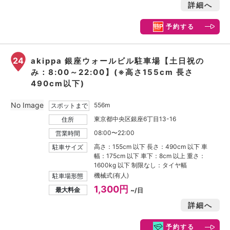
詳細へ
予約する
24
akippa 銀座ウォールビル駐車場【土日祝の
み：8:00～22:00】(※高さ155cm 長さ
490cm以下)
No Image
556m
スポットまで
東京都中央区銀座6丁目13-16
住所
08:00〜22:00
営業時間
高さ：155cm 以下 長さ：490cm 以下 車
駐車サイズ
幅：175cm 以下 車下：8cm 以上 重さ：
1600kg 以下 制限なし：タイヤ幅
機械式(有人)
駐車場形態
1,300円
最大料金
~/日
詳細へ
予約する