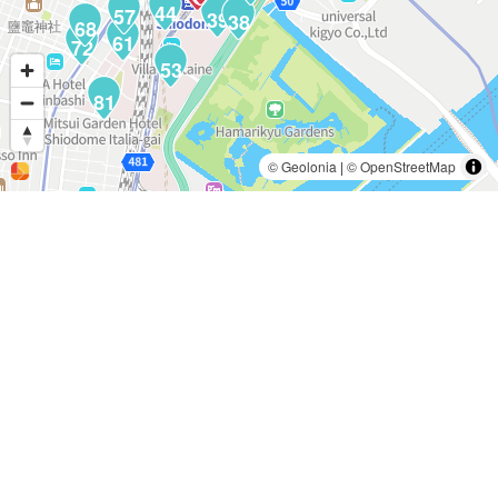
44
57
39
38
68
61
72
53
81