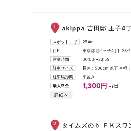
1
akippa 吉田邸 王子4
スポットまで
284m
住所
東京都北区王子4丁目28-1
営業時間
00:00〜23:59
駐車サイズ
長さ：500cm 以下 車幅
駐車場形態
平置き
1,300円
最大料金
~/日
詳細へ
2
タイムズのｂ ＦＫスワ