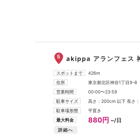
5
akippa アランフェ
スポットまで
426m
住所
東京都北区神谷1丁目9-8
営業時間
00:00〜23:59
駐車サイズ
高さ：200cm 以下 長さ：
駐車場形態
平置き
880円
最大料金
~/日
詳細へ