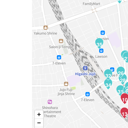
35
22
2
26
32
28
34
31
2
10
13