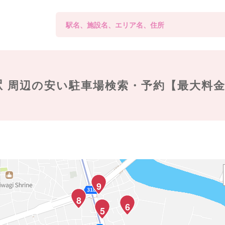
駅
周辺の
安い駐車場検索・予約【最大料
9
8
6
5