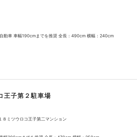
動車 車幅190cmまでを推奨 全長：490cm 横幅：240cm
コ王子第２駐車場
１８ミツウロコ王子第二マンション