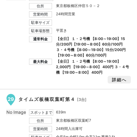
東京都板橋区仲宿５０－２
住所
24時間営業
営業時間
駐車サイズ
平置き
駐車場形態
【全日】 １・２号機 【8:00～19:00】15
通常料金
分/200円【19:00～8:00】60分/100円
３・４号機 【8:00～19:00】15分/200円
【19:00～8:00】60分/100円
【全日】 １・２号機 【8:00～19:00】
最大料金
2,000円
【19:00～8:00】
400円
３・４号
機 【19:00～8:00】
400円
詳細へ
29
タイムズ板橋双葉町第４
[3台]
No Image
639m
スポットまで
東京都板橋区双葉町7
住所
24時間入出庫可
営業時間
全長5m 全幅1.9m 全高2.1m 重量2.5t