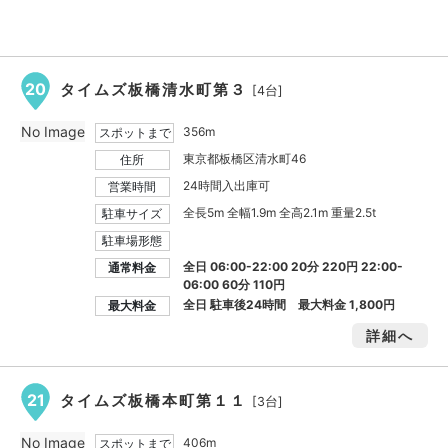
20
タイムズ板橋清水町第３
[4台]
No Image
356m
スポットまで
東京都板橋区清水町46
住所
24時間入出庫可
営業時間
全長5m 全幅1.9m 全高2.1m 重量2.5t
駐車サイズ
駐車場形態
全日 06:00-22:00 20分 220円 22:00-
通常料金
06:00 60分 110円
全日 駐車後24時間 最大料金
1,800円
最大料金
詳細へ
21
タイムズ板橋本町第１１
[3台]
No Image
406m
スポットまで