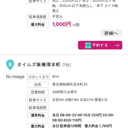
高さ：220cm 以下 長さ：520cm 以下 車
駐車サイズ
幅：300cm 以下 制限なし：車下 タイヤ幅
重さ
平置き
駐車場形態
1,000円
最大料金
~/日
詳細へ
予約する
8
タイムズ板橋清水町
[7台]
No Image
81m
スポットまで
東京都板橋区清水町35
住所
24時間入出庫可
営業時間
全長5m 全幅1.9m 全高2.1m 重量2.5t
駐車サイズ
駐車場形態
全日 06:00-22:00 15分 220円 22:00-
通常料金
06:00 60分 110円
全日 駐車後12時間 最大料金
1,760円
最大料金