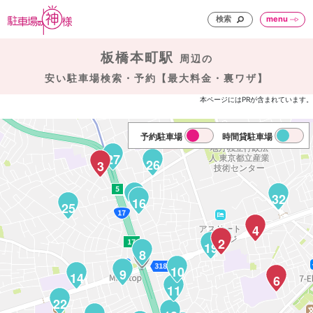
検索
menu
板橋本町駅
周辺の
安い駐車場検索・予約【最大料金・裏ワザ】
本ページにはPRが含まれています。
予約駐車場
時間貸駐車場
27
26
3
20
32
16
25
4
21
2
19
8
10
9
14
6
11
22