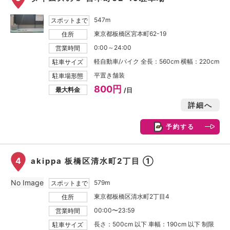
547m
スポットまで
東京都板橋区宮本町62-19
住所
0:00～24:00
営業時間
軽自動車/バイク 全長：560cm 横幅：220cm
駐車サイズ
平置き舗装
駐車場形態
800円
最大料金
/日
詳細へ
予約する
4
akippa 板橋区清水町2丁目 ①
No Image
579m
スポットまで
東京都板橋区清水町2丁目4
住所
00:00〜23:59
営業時間
長さ：500cm 以下 車幅：190cm 以下 制限
駐車サイズ