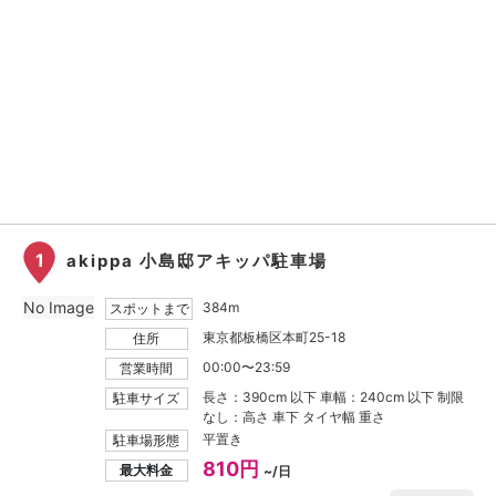
1
akippa 小島邸アキッパ駐車場
No Image
384m
スポットまで
東京都板橋区本町25-18
住所
00:00〜23:59
営業時間
長さ：390cm 以下 車幅：240cm 以下 制限
駐車サイズ
なし：高さ 車下 タイヤ幅 重さ
平置き
駐車場形態
810円
最大料金
~/日