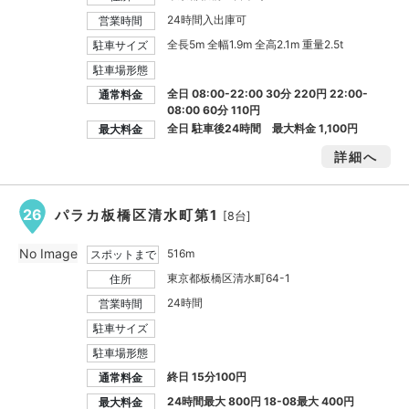
24時間入出庫可
営業時間
全長5m 全幅1.9m 全高2.1m 重量2.5t
駐車サイズ
駐車場形態
全日 08:00-22:00 30分 220円 22:00-
通常料金
08:00 60分 110円
全日 駐車後24時間 最大料金
1,100円
最大料金
詳細へ
26
パラカ板橋区清水町第1
[8台]
No Image
516m
スポットまで
東京都板橋区清水町64-1
住所
24時間
営業時間
駐車サイズ
駐車場形態
終日 15分100円
通常料金
24時間最大
800円
18-08最大
400円
最大料金