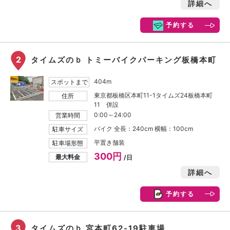
詳細へ
予約する
2
タイムズのｂ トミーバイクパーキング板橋本町
404m
スポットまで
東京都板橋区本町11-1タイムズ24板橋本町
住所
11 併設
0:00～24:00
営業時間
バイク 全長：240cm 横幅：100cm
駐車サイズ
平置き舗装
駐車場形態
300円
最大料金
/日
詳細へ
予約する
3
タイムズのｂ 宮本町62-19駐車場