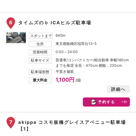
6
タイムズのｂ ICAヒルズ駐車場
645m
スポットまで
東京都板橋区稲荷台13-5
住所
0:00～24:00
営業時間
普通車/コンパクトカー/軽自動車 車幅180cm
駐車サイズ
までを推奨 全長：470cm 横幅：230cm
平置き舗装
駐車場形態
1,100円
最大料金
/日
詳細へ
予約する
7
akippa コスモ板橋グレイスアベニュー駐車場
【1】