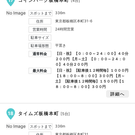
17
コインパーク板橋本町
[4台]
No Image
336m
スポットまで
東京都板橋区本町31-6
住所
24時間営業
営業時間
駐車サイズ
平置き
駐車場形態
【日・祝】 【０：００～２４：００】４０分
通常料金
２００円 【月～土】 【０：００～２４：０
０】４０分２００円
【日・祝】 【駐車後１２時間毎】１０００円
最大料金
【１８：００～８：００】３００円 【月～
土】 【駐車後１２時間毎】１５００円【１
８：００～８：００】３００円
詳細へ
18
タイムズ板橋本町
[5台]
No Image
336m
スポットまで
東京都板橋区本町31
住所