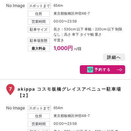
No Image
654m
スポットまで
東京都板橋区仲宿48-7
住所
00:00〜23:59
営業時間
長さ：530cm 以下 車幅：220cm 以下 制限
駐車サイズ
なし：高さ 車下 タイヤ幅 重さ
平置き
駐車場形態
1,000円
最大料金
~/日
詳細へ
予約する
7
akippa コスモ板橋グレイスアベニュー駐車場
【2】
No Image
654m
スポットまで
東京都板橋区仲宿48-7
住所
00:00〜23:59
営業時間