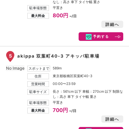
なし：高さ 車下 タイヤ幅 重さ
平置き
駐車場形態
800円
最大料金
~/日
詳細へ
予約する
5
akippa 双葉町40-3 アキッパ駐車場
No Image
589m
スポットまで
東京都板橋区双葉町40-3
住所
00:00〜23:59
営業時間
長さ：561cm 以下 車幅：270cm 以下 制限な
駐車サイズ
し：高さ 車下 タイヤ幅 重さ
平置き
駐車場形態
700円
最大料金
~/日
詳細へ