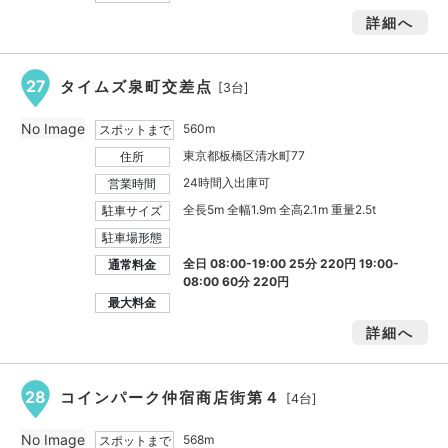
詳細へ
27
タイムズ泉町交差点
[3台]
No Image
560m
スポットまで
東京都板橋区清水町77
住所
24時間入出庫可
営業時間
全長5m 全幅1.9m 全高2.1m 重量2.5t
駐車サイズ
駐車場形態
全日 08:00-19:00 25分 220円 19:00-
通常料金
08:00 60分 220円
最大料金
詳細へ
28
コインパーク仲宿商店街第４
[4台]
No Image
568m
スポットまで