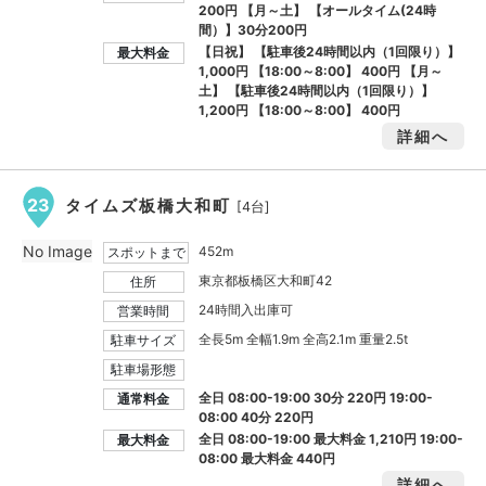
200円 【月～土】 【オールタイム(24時
間）】30分200円
【日祝】 【駐車後24時間以内（1回限り）】
最大料金
1,000円
【18:00～8:00】
400円
【月～
土】 【駐車後24時間以内（1回限り）】
1,200円
【18:00～8:00】
400円
詳細へ
23
タイムズ板橋大和町
[4台]
No Image
452m
スポットまで
東京都板橋区大和町42
住所
24時間入出庫可
営業時間
全長5m 全幅1.9m 全高2.1m 重量2.5t
駐車サイズ
駐車場形態
全日 08:00-19:00 30分 220円 19:00-
通常料金
08:00 40分 220円
全日 08:00-19:00 最大料金
1,210円
19:00-
最大料金
08:00 最大料金
440円
詳細へ