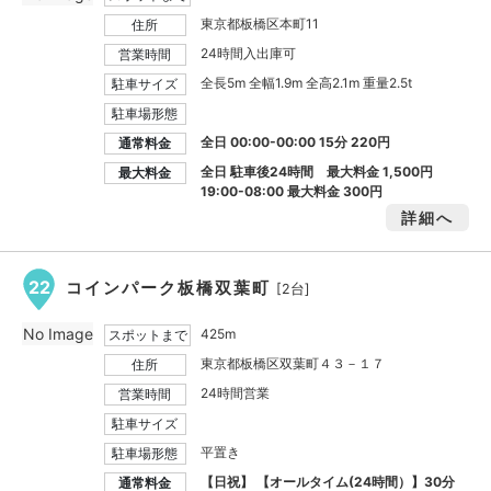
東京都板橋区本町11
住所
24時間入出庫可
営業時間
全長5m 全幅1.9m 全高2.1m 重量2.5t
駐車サイズ
駐車場形態
全日 00:00-00:00 15分 220円
通常料金
全日 駐車後24時間 最大料金
1,500円
最大料金
19:00-08:00 最大料金
300円
詳細へ
22
コインパーク板橋双葉町
[2台]
No Image
425m
スポットまで
東京都板橋区双葉町４３－１７
住所
24時間営業
営業時間
駐車サイズ
平置き
駐車場形態
【日祝】 【オールタイム(24時間）】30分
通常料金