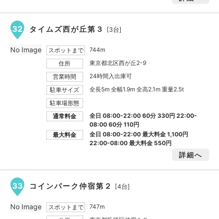
32
タイムズ西が丘第３
[3台]
No Image
744m
スポットまで
東京都北区西が丘2-9
住所
24時間入出庫可
営業時間
全長5m 全幅1.9m 全高2.1m 重量2.5t
駐車サイズ
駐車場形態
全日 08:00-22:00 60分 330円 22:00-
通常料金
08:00 60分 110円
全日 08:00-22:00 最大料金
1,100円
最大料金
22:00-08:00 最大料金
550円
詳細へ
33
コインパーク仲宿第２
[4台]
No Image
747m
スポットまで