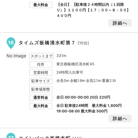
【全日】 【駐車後２４時間以内（１回限
最大料金
り）】１１００円【１７：００～８：００】
４００円
詳細へ
16
タイムズ板橋清水町第７
[10台]
No Image
331m
スポットまで
東京都板橋区清水町45
住所
24時間入出庫可
営業時間
全長5m 全幅1.9m 全高2.1m 重量2.5t
駐車サイズ
駐車場形態
全日 00:00-00:00 20分 220円
通常料金
全日 駐車後24時間 最大料金
1,800円
最大料金
19:00-08:00 最大料金
500円
詳細へ