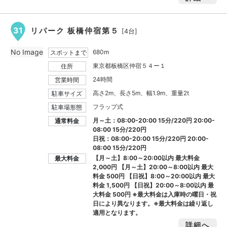
31
リパーク 板橋仲宿第５
[4台]
No Image
680m
スポットまで
東京都板橋区仲宿５４ー１
住所
24時間
営業時間
高さ2m、長さ5m、幅1.9m、重量2t
駐車サイズ
フラップ式
駐車場形態
月～土：08:00-20:00 15分/220円 20:00-
通常料金
08:00 15分/220円
日祝：08:00-20:00 15分/220円 20:00-
08:00 15分/220円
【月～土】8:00～20:00以内 最大料金
最大料金
2,000円
【月～土】20:00～8:00以内 最大
料金
500円
【日祝】8:00～20:00以内 最大
料金
1,500円
【日祝】20:00～8:00以内 最
大料金
500円
※最大料金は入庫時の曜日・祝
日により異なります。※最大料金は繰り返し
適用となります。
詳細へ