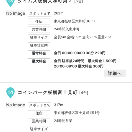
13
タイムズ板橋大和町第２
[6台]
No Image
263m
スポットまで
東京都板橋区大和町36-11
住所
24時間入出庫可
営業時間
全長5m 全幅1.9m 全高2.1m 重量2.5t
駐車サイズ
駐車場形態
全日 00:00-00:00 30分 220円
通常料金
全日 駐車後24時間 最大料金
1,500円
最大料金
20:00-08:00 最大料金
300円
詳細へ
14
コインパーク板橋富士見町
[4台]
No Image
317m
スポットまで
東京都板橋区富士見町1番1号
住所
24時間営業
営業時間
駐車サイズ