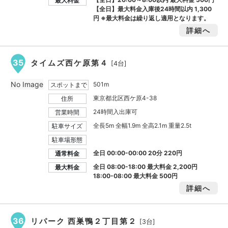
最大料金
【全日】最大料金入庫後24時間以内
1,300
円
※最大料金は繰り返し適用となります。
詳細へ
35
タイムズ西ケ原第４
[4台]
No Image
501m
スポットまで
東京都北区西ケ原4-38
住所
24時間入出庫可
営業時間
全長5m 全幅1.9m 全高2.1m 重量2.5t
駐車サイズ
駐車場形態
全日 00:00-00:00 20分 220円
通常料金
全日 08:00-18:00 最大料金
2,200円
最大料金
18:00-08:00 最大料金
500円
詳細へ
36
リパーク 西巣鴨２丁目第２
[3台]