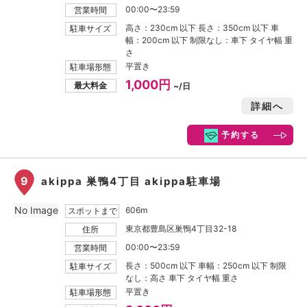
00:00〜23:59
営業時間
高さ：230cm 以下 長さ：350cm 以下 車
駐車サイズ
幅：200cm 以下 制限なし：車下 タイヤ幅 重
さ
平置き
駐車場形態
1,000円
最大料金
~/日
詳細へ
予約する
9
akippa 巣鴨4丁目 akippa駐車場
No Image
606m
スポットまで
東京都豊島区巣鴨4丁目32-18
住所
00:00〜23:59
営業時間
長さ：500cm 以下 車幅：250cm 以下 制限
駐車サイズ
なし：高さ 車下 タイヤ幅 重さ
平置き
駐車場形態