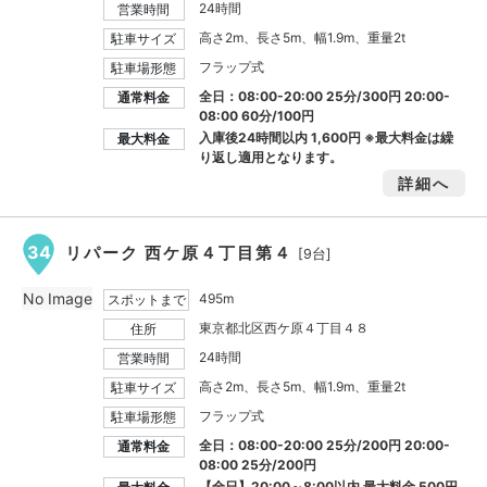
24時間
営業時間
高さ2m、長さ5m、幅1.9m、重量2t
駐車サイズ
フラップ式
駐車場形態
全日：08:00-20:00 25分/300円 20:00-
通常料金
08:00 60分/100円
入庫後24時間以内
1,600円
※最大料金は繰
最大料金
り返し適用となります。
詳細へ
34
リパーク 西ケ原４丁目第４
[9台]
No Image
495m
スポットまで
東京都北区西ケ原４丁目４８
住所
24時間
営業時間
高さ2m、長さ5m、幅1.9m、重量2t
駐車サイズ
フラップ式
駐車場形態
全日：08:00-20:00 25分/200円 20:00-
通常料金
08:00 25分/200円
【全日】20:00～8:00以内 最大料金
500円