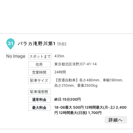
31
パラカ滝野川第1
[5台]
No Image
435m
スポットまで
東京都北区滝野川7-41-14
住所
24時間
営業時間
【普通自動車】長さ480mm、車幅190mm、
駐車サイズ
高さ210mm、重量2500kg
駐車場形態
終日 15分200円
通常料金
18-08最大
500円
12時間最大(月-土)
2,400
最大料金
円
12時間最大(日祝)
1,700円
詳細へ