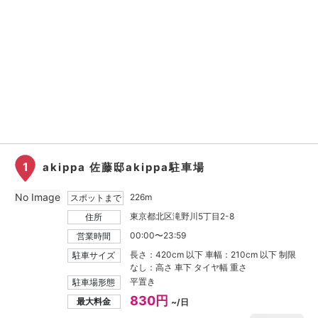
1
akippa 佐藤邸akippa駐車場
No Image
226m
スポットまで
東京都北区滝野川5丁目2-8
住所
00:00〜23:59
営業時間
長さ：420cm 以下 車幅：210cm 以下 制限
駐車サイズ
なし：高さ 車下 タイヤ幅 重さ
平置き
駐車場形態
830円
最大料金
~/日