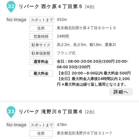
32
リパーク 西ケ原４丁目第５
[4台]
No Image
452m
スポットまで
東京都北区西ケ原４丁目６０ー１５
住所
24時間
営業時間
高さ2m、長さ5m、幅1.9m、重量2t
駐車サイズ
フラップ式
駐車場形態
全日：08:00-20:00 20分/200円 20:00-
通常料金
08:00 20分/200円
【全日】20:00～8:00以内 最大料金
500円
最大料金
【全日】最大料金入庫後24時間以内
2,200
円
※最大料金は繰り返し適用となります。
詳細へ
33
リパーク 滝野川６丁目第６
[2台]
No Image
478m
スポットまで
東京都北区滝野川６丁目３１ー７
住所