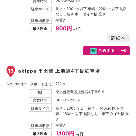
00:00〜23:59
営業時間
長さ：500cm 以下 車幅：220cm 以下 制限
駐車サイズ
なし：高さ 車下 タイヤ幅 重さ
平置き
駐車場形態
800円
最大料金
~/日
詳細へ
予約する
13
akippa 平田邸 上池袋4丁目駐車場
No Image
712m
スポットまで
東京都豊島区上池袋4丁目5-9
住所
00:00〜23:59
営業時間
高さ：200cm 以下 長さ：440cm 以下 車
駐車サイズ
幅：180cm 以下 制限なし：車下 タイヤ幅 重
さ
平置き
駐車場形態
1,100円
最大料金
~/日