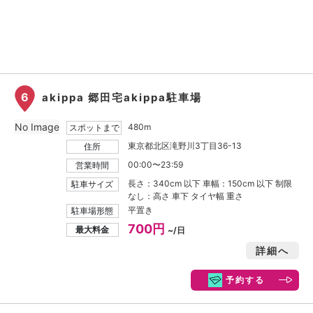
6
akippa 郷田宅akippa駐車場
No Image
480m
スポットまで
東京都北区滝野川3丁目36-13
住所
00:00〜23:59
営業時間
長さ：340cm 以下 車幅：150cm 以下 制限
駐車サイズ
なし：高さ 車下 タイヤ幅 重さ
平置き
駐車場形態
700円
最大料金
~/日
詳細へ
予約する