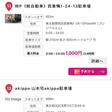
11
特P《軽自動車》西巣鴨1-24-13駐車場
652m
スポットまで
東京都豊島区西巣鴨1-24-13PlaisirM（プレ
住所
ジールエム）
0:00～24:00
営業時間
幅 215cm 長さ 400cm ハイルーフ 可
駐車サイズ
駐車場形態
1,000円
最大料金
0:00～24:00
/24時間
詳細へ
予約する
12
akippa 山本宅akippa駐車場
No Image
669m
スポットまで
東京都北区滝野川5丁目46-9
住所