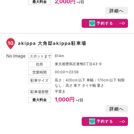
2,000円
最大料金
~/日
詳細へ
予約する
10
akippa 大角邸akippa駐車場
No Image
614m
スポットまで
東京都豊島区巣鴨5丁目43-9
住所
00:00〜23:59
営業時間
長さ：420cm 以下 車幅：170cm 以下 制限
駐車サイズ
なし：高さ 車下 タイヤ幅 重さ
平置き
駐車場形態
1,000円
最大料金
~/日
詳細へ
予約する