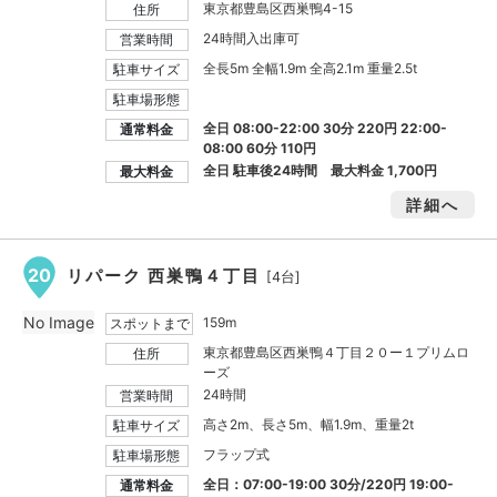
東京都豊島区西巣鴨4-15
住所
24時間入出庫可
営業時間
全長5m 全幅1.9m 全高2.1m 重量2.5t
駐車サイズ
駐車場形態
全日 08:00-22:00 30分 220円 22:00-
通常料金
08:00 60分 110円
全日 駐車後24時間 最大料金
1,700円
最大料金
詳細へ
20
リパーク 西巣鴨４丁目
[4台]
No Image
159m
スポットまで
東京都豊島区西巣鴨４丁目２０ー１プリムロ
住所
ーズ
24時間
営業時間
高さ2m、長さ5m、幅1.9m、重量2t
駐車サイズ
フラップ式
駐車場形態
全日：07:00-19:00 30分/220円 19:00-
通常料金