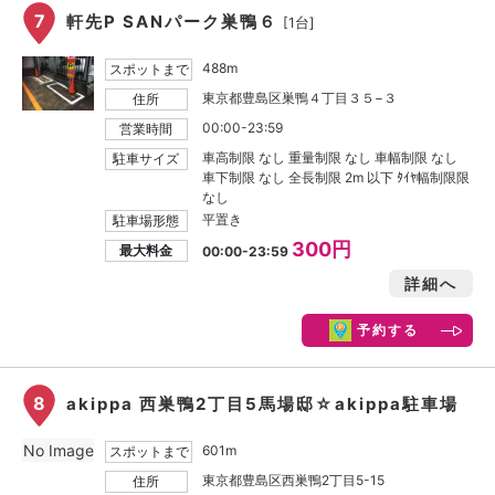
7
軒先P SANパーク巣鴨６
[1台]
488m
スポットまで
東京都豊島区巣鴨４丁目３５−３
住所
00:00-23:59
営業時間
車高制限 なし 重量制限 なし 車幅制限 なし
駐車サイズ
車下制限 なし 全長制限 2m 以下 ﾀｲﾔ幅制限限
なし
平置き
駐車場形態
300円
最大料金
00:00-23:59
詳細へ
予約する
8
akippa 西巣鴨2丁目5馬場邸☆akippa駐車場
No Image
601m
スポットまで
東京都豊島区西巣鴨2丁目5-15
住所