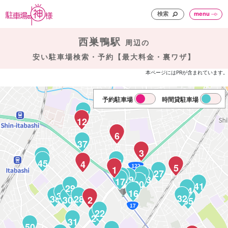
検索
menu
西巣鴨駅
周辺の
安い駐車場検索・予約【最大料金・裏ワザ】
本ページにはPRが含まれています。
予約駐車場
時間貸駐車場
47
12
6
37
3
46
25
45
4
5
1
27
21
18
19
23
17
20
41
29
34
16
33
32
38
28
30
2
35
22
24
31
50