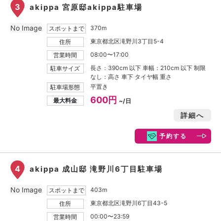
3
akippa 宮原邸akippa駐車場
No Image
370m
スポットまで
東京都北区滝野川3丁目5-4
住所
08:00〜17:00
営業時間
長さ：390cm 以下 車幅：210cm 以下 制限
駐車サイズ
なし：高さ 車下 タイヤ幅 重さ
平置き
駐車場形態
600円
最大料金
~/日
詳細へ
予約する
4
akippa 成山邸 滝野川6丁目駐車場
No Image
403m
スポットまで
東京都北区滝野川6丁目43-5
住所
00:00〜23:59
営業時間