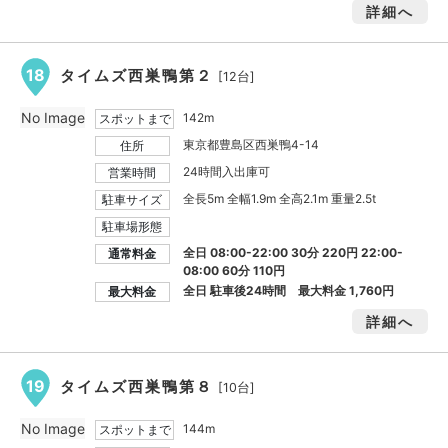
詳細へ
18
タイムズ西巣鴨第２
[12台]
No Image
142m
スポットまで
東京都豊島区西巣鴨4-14
住所
24時間入出庫可
営業時間
全長5m 全幅1.9m 全高2.1m 重量2.5t
駐車サイズ
駐車場形態
全日 08:00-22:00 30分 220円 22:00-
通常料金
08:00 60分 110円
全日 駐車後24時間 最大料金
1,760円
最大料金
詳細へ
19
タイムズ西巣鴨第８
[10台]
No Image
144m
スポットまで