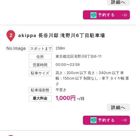
詳細へ
予約する
2
akippa 長谷川邸 滝野川6丁目駐車場
No Image
258m
スポットまで
東京都北区滝野川6丁目6-11
住所
00:00〜23:59
営業時間
高さ：200cm 以下 長さ：340cm 以下 車
駐車サイズ
幅：150cm 以下 制限なし：車下 タイヤ幅 重
さ
平置き
駐車場形態
1,000円
最大料金
~/日
詳細へ
予約する