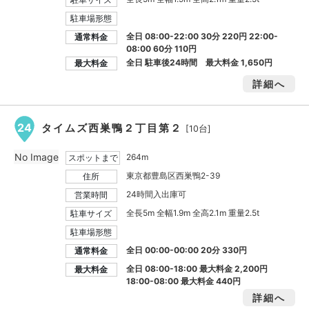
駐車場形態
全日 08:00-22:00 30分 220円 22:00-
通常料金
08:00 60分 110円
全日 駐車後24時間 最大料金
1,650円
最大料金
詳細へ
24
タイムズ西巣鴨２丁目第２
[10台]
No Image
264m
スポットまで
東京都豊島区西巣鴨2-39
住所
24時間入出庫可
営業時間
全長5m 全幅1.9m 全高2.1m 重量2.5t
駐車サイズ
駐車場形態
全日 00:00-00:00 20分 330円
通常料金
全日 08:00-18:00 最大料金
2,200円
最大料金
18:00-08:00 最大料金
440円
詳細へ