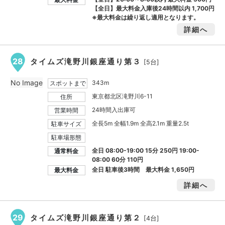
【全日】最大料金入庫後24時間以内
1,700円
※最大料金は繰り返し適用となります。
詳細へ
28
タイムズ滝野川銀座通り第３
[5台]
No Image
343m
スポットまで
東京都北区滝野川6-11
住所
24時間入出庫可
営業時間
全長5m 全幅1.9m 全高2.1m 重量2.5t
駐車サイズ
駐車場形態
全日 08:00-19:00 15分 250円 19:00-
通常料金
08:00 60分 110円
全日 駐車後3時間 最大料金
1,650円
最大料金
詳細へ
29
タイムズ滝野川銀座通り第２
[4台]