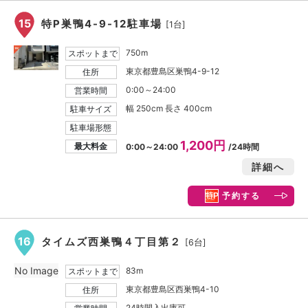
15
特P巣鴨4-9-12駐車場
[1台]
750m
スポットまで
東京都豊島区巣鴨4-9-12
住所
0:00～24:00
営業時間
幅 250cm 長さ 400cm
駐車サイズ
駐車場形態
1,200円
最大料金
0:00～24:00
/24時間
詳細へ
予約する
16
タイムズ西巣鴨４丁目第２
[6台]
No Image
83m
スポットまで
東京都豊島区西巣鴨4-10
住所
24時間入出庫可