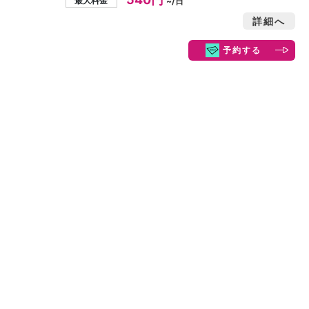
最大料金
~/日
詳細へ
予約する