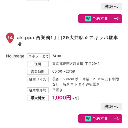
詳細へ
予約する
14
akippa 西巣鴨1丁目29大井邸☆アキッパ駐車
場
No Image
741m
スポットまで
東京都豊島区西巣鴨1丁目29-2
住所
00:00〜23:59
営業時間
長さ：500cm 以下 車幅：210cm 以下 制限
駐車サイズ
なし：高さ 車下 タイヤ幅 重さ
平置き
駐車場形態
1,000円
最大料金
~/日
詳細へ
予約する