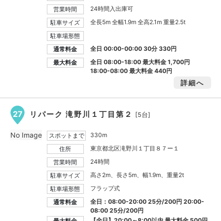
24時間入出庫可
営業時間
全長5m 全幅1.9m 全高2.1m 重量2.5t
駐車サイズ
駐車場形態
全日 00:00-00:00 30分 330円
通常料金
全日 08:00-18:00 最大料金
1,700円
最大料金
18:00-08:00 最大料金
440円
詳細へ
27
リパーク 滝野川１丁目第２
[5台]
No Image
330m
スポットまで
東京都北区滝野川１丁目８７ー１
住所
24時間
営業時間
高さ2m、長さ5m、幅1.9m、重量2t
駐車サイズ
フラップ式
駐車場形態
全日：08:00-20:00 25分/200円 20:00-
通常料金
08:00 25分/200円
【全日】20:00～8:00以内 最大料金
500円
最大料金