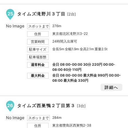
25
タイムズ滝野川３丁目
[2台]
No Image
276m
スポットまで
東京都北区滝野川3-22
住所
24時間入出庫可
営業時間
全長5m 全幅1.9m 全高2.1m 重量2.5t
駐車サイズ
駐車場形態
全日 08:00-00:00 30分 220円 00:00-
通常料金
08:00 60分 110円
全日 08:00-00:00 最大料金
990円
00:00-
最大料金
08:00 最大料金
330円
詳細へ
26
タイムズ西巣鴨２丁目第３
[3台]
No Image
284m
スポットまで
東京都豊島区西巣鴨2-38
住所