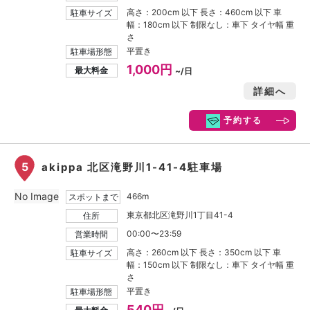
高さ：200cm 以下 長さ：460cm 以下 車
駐車サイズ
幅：180cm 以下 制限なし：車下 タイヤ幅 重
さ
平置き
駐車場形態
1,000円
最大料金
~/日
詳細へ
予約する
5
akippa 北区滝野川1-41-4駐車場
No Image
466m
スポットまで
東京都北区滝野川1丁目41-4
住所
00:00〜23:59
営業時間
高さ：260cm 以下 長さ：350cm 以下 車
駐車サイズ
幅：150cm 以下 制限なし：車下 タイヤ幅 重
さ
平置き
駐車場形態
540円