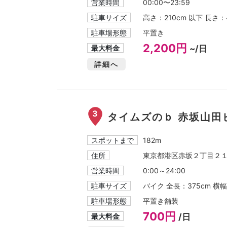
営業時間
00:00〜23:59
駐車サイズ
高さ：210cm 以下 長さ：
駐車場形態
平置き
2,200円
最大料金
~/日
詳細へ
3
タイムズのｂ 赤坂山田
スポットまで
182m
住所
東京都港区赤坂２丁目２
営業時間
0:00～24:00
駐車サイズ
バイク 全長：375cm 横幅
駐車場形態
平置き舗装
700円
最大料金
/日