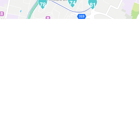
74
78
81