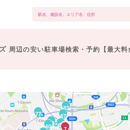
ズ
周辺の
安い駐車場検索・予約【最大料
83
77
67
63
61
60
56
9
8
7