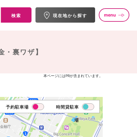
menu
検索
現在地から探す
金・裏ワザ】
本ページにはPRが含まれています。
予約駐車場
時間貸駐車
場