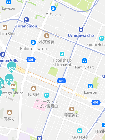
82
79
9
1