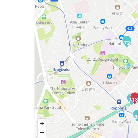
72
13
76
8