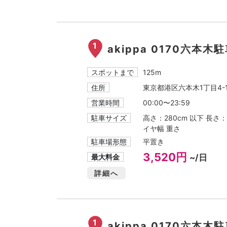
1
akippa 0170六本木駐
スポットまで
125m
住所
東京都港区六本木1丁目4-1
営業時間
00:00〜23:59
駐車サイズ
高さ：280cm 以下 長さ：
イヤ幅 重さ
駐車場形態
平置き
3,520円
最大料金
~/日
詳細へ
1
akippa 0170六本木