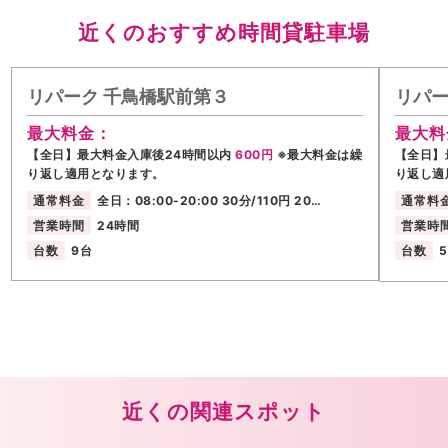
近くのおすすめ時間貸駐車場
リパーク 千鳥橋駅前第３
リパー
最大料金：
最大料
【全日】最大料金入庫後24時間以内
600円
※最大料金は繰
【全日】
り返し適用となります。
り返し適
通常料金
全日：08:00-20:00 30分/110円 20…
通常料
営業時間
24時間
営業時
台数
9台
台数
近くの関連スポット