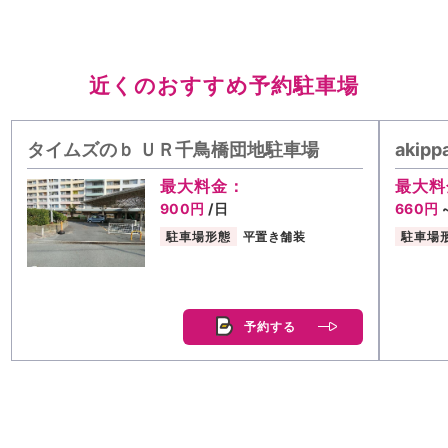
近くのおすすめ予約駐車場
タイムズのｂ ＵＲ千鳥橋団地駐車場
akip
最大料金：
最大料
900円
/日
660円
駐車場形態
平置き舗装
駐車場
予約する