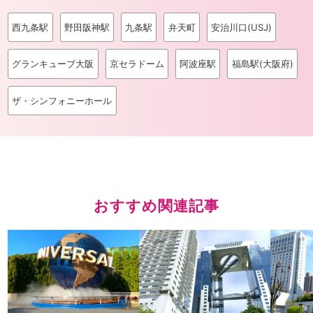
西九条駅
野田阪神駅
九条駅
弁天町
安治川口(USJ)
グランキューブ大阪
京セラドーム
阿波座駅
福島駅(大阪府)
ザ・シンフォニーホール
おすすめ関連記事