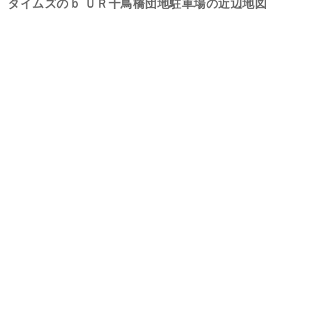
タイムズのｂ ＵＲ千鳥橋団地駐車場の近辺地図